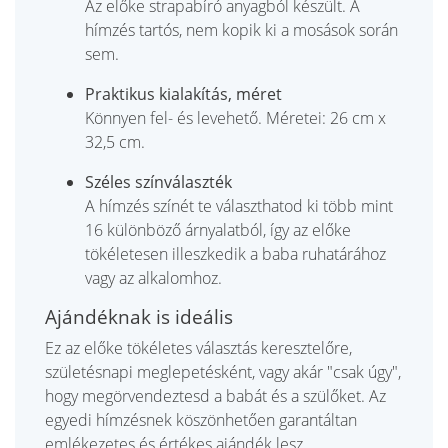
Az előke strapabíró anyagból készült. A
hímzés tartós, nem kopik ki a mosások során
sem.
Praktikus kialakítás, méret
Könnyen fel- és levehető. Méretei: 26 cm x
32,5 cm.
Széles színválaszték
A hímzés színét te választhatod ki több mint
16 különböző árnyalatból, így az előke
tökéletesen illeszkedik a baba ruhatárához
vagy az alkalomhoz.
Ajándéknak is ideális
Ez az előke tökéletes választás keresztelőre,
születésnapi meglepetésként, vagy akár "csak úgy",
hogy megörvendeztesd a babát és a szülőket. Az
egyedi hímzésnek köszönhetően garantáltan
emlékezetes és értékes ajándék lesz.