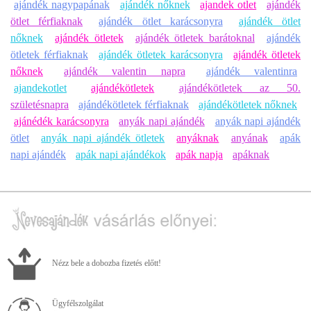
ajándék nagypapának
ajándék nőknek
ajandek otlet
ajándék
ötlet férfiaknak
ajándék ötlet karácsonyra
ajándék ötlet
nőknek
ajándék ötletek
ajándék ötletek barátoknal
ajándék
ötletek férfiaknak
ajándék ötletek karácsonyra
ajándék ötletek
nőknek
ajándék valentin napra
ajándék valentinra
ajandekotlet
ajándékötletek
ajándékötletek az 50.
születésnapra
ajándékötletek férfiaknak
ajándékötletek nőknek
ajánédék karácsonyra
anyák napi ajándék
anyák napi ajándék
ötlet
anyák napi ajándék ötletek
anyáknak
anyának
apák
napi ajándék
apák napi ajándékok
apák napja
apáknak
Nézz bele a dobozba fizetés előtt!
Ügyfélszolgálat