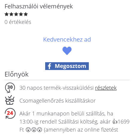
Állatos ajándéktárgyak
Felhasználói vélemények
0 értékelés
Kedvencekhez ad
Előnyök
30 napos termék-visszaküldési
részletek
Csomagellenőrzés kiszállításkor
Akár 1 munkanapon belüli szállítás, ha
13:00-ig rendel! Szállítási költség, akár 👍1699
Ft 😮😮😮 (amennyiben az online fizetést