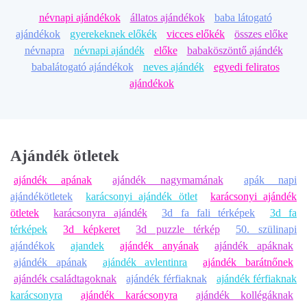
névnapi ajándékok
állatos ajándékok
baba látogató
ajándékok
gyerekeknek előkék
vicces előkék
összes előke
névnapra
névnapi ajándék
előke
babaköszöntő ajándék
babalátogató ajándékok
neves ajándék
egyedi feliratos
ajándékok
Ajándék ötletek
ajándék apának
ajándék nagymamának
apák napi
ajándékötletek
karácsonyi ajándék ötlet
karácsonyi ajándék
ötletek
karácsonyra ajándék
3d fa fali térképek
3d fa
térképek
3d képkeret
3d puzzle térkép
50. szülinapi
ajándékok
ajandek
ajándék anyának
ajándék apáknak
ajándék apának
ajándék avlentinra
ajándék barátnőnek
ajándék családtagoknak
ajándék férfiaknak
ajándék férfiaknak
karácsonyra
ajándék karácsonyra
ajándék kollégáknak