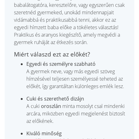
babalátogatóra, keresztelőre, vagy egyszerűen csak
szeretnéd gyermeked, unokád mindennapjait
vidámabbá és praktikusabbá tenni, akkor ez az
egyedi hímzett baba előke a tökéletes választás!
Praktikus és aranyos kiegészítő, amely megvédi a
gyermek ruháját az étkezés során.
Miért válaszd ezt az előkét?
Egyedi és személyre szabható
A gyermek neve, vagy más egyedi szöveg
hímzésével teljesen személyessé teheted az
előkét, így garantáltan különleges emlék lesz.
Cuki és szerethető dizájn
A cuki
oroszlán
minta mosolyt csal mindenki
arcára, miközben egyedi megjelenést biztosít
az előkének.
Kiváló minőség