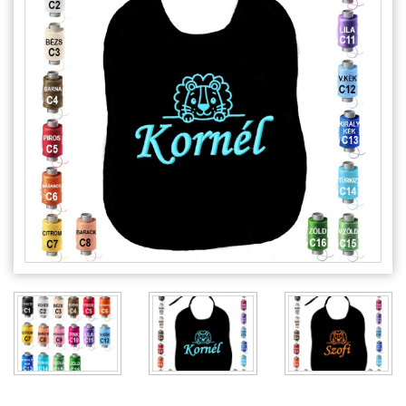
Alkalmakra
Ajándék Ötletek Férfiaknak
Ajándék Nőknek
Ajándék Gyerekeknek
Családtagoknak
Barátnak/Barátnőnek
Party kellékek
Névnapi ajándékok
Vicces ajándékok
Foglalkozás szerint
Sport/Hobbi szerint