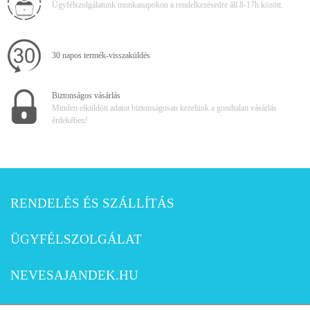
Ügyfélszolgálatunk munkanapokon a rendelkezésedre áll 8-17h között.
30 napos termék-visszaküldés
Biztonságos vásárlás
Minden elküldött adatot biztonságosan kezelünk a gondtalan vásárlás
érdekében!
RENDELÉS ÉS SZÁLLÍTÁS
ÜGYFÉLSZOLGÁLAT
NEVESAJANDEK.HU