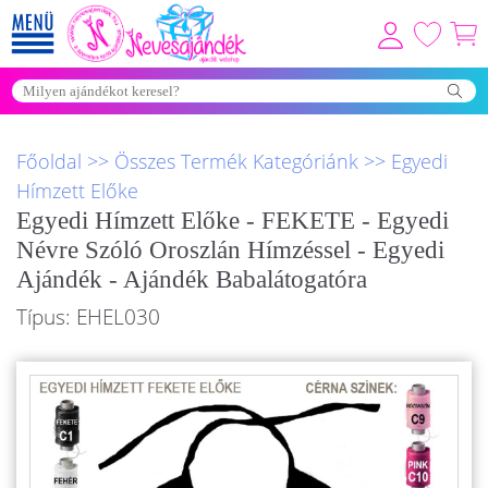
Viszonteladóknak
Újdonságok
Főoldal
>>
Összes Termék Kategóriánk
>>
Egyedi
Grill Party Kellékek ❤️
Hímzett Előke
Egyedi Ajándékok Rendelés
Egyedi Hímzett Előke - FEKETE - Egyedi
Névre Szóló Oroszlán Hímzéssel - Egyedi
Összes Ajándék Kategória ⭐
Ajándék - Ajándék Babalátogatóra
Vicces Pólók
Típus: EHEL030
Szerelmes Ajándékok ❤
Budapest Ajándéktárgyak
Szülinapi ajándékok