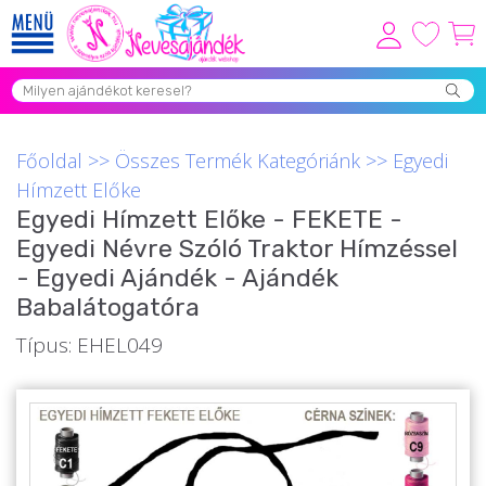
Viszonteladóknak
Újdonságok
Főoldal
>>
Összes Termék Kategóriánk
>>
Egyedi
Grill Party Kellékek ❤️
Hímzett Előke
Egyedi Hímzett Előke - FEKETE -
Egyedi Ajándékok Rendelés
Egyedi Névre Szóló Traktor Hímzéssel
Összes Ajándék Kategória ⭐
- Egyedi Ajándék - Ajándék
Babalátogatóra
Vicces Pólók
Típus: EHEL049
Szerelmes Ajándékok ❤
Budapest Ajándéktárgyak
Szülinapi ajándékok