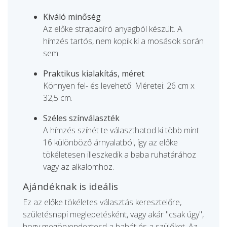
Kiváló minőség
Az előke strapabíró anyagból készült. A
hímzés tartós, nem kopik ki a mosások során
sem.
Praktikus kialakítás, méret
Könnyen fel- és levehető. Méretei: 26 cm x
32,5 cm.
Széles színválaszték
A hímzés színét te választhatod ki több mint
16 különböző árnyalatból, így az előke
tökéletesen illeszkedik a baba ruhatárához
vagy az alkalomhoz.
Ajándéknak is ideális
Ez az előke tökéletes választás keresztelőre,
születésnapi meglepetésként, vagy akár "csak úgy",
hogy megörvendeztesd a babát és a szülőket. Az