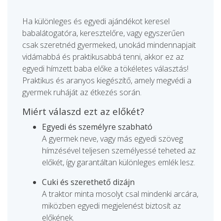
Ha különleges és egyedi ajándékot keresel
babalátogatóra, keresztelőre, vagy egyszerűen
csak szeretnéd gyermeked, unokád mindennapjait
vidámabbá és praktikusabbá tenni, akkor ez az
egyedi hímzett baba előke a tökéletes választás!
Praktikus és aranyos kiegészítő, amely megvédi a
gyermek ruháját az étkezés során.
Miért válaszd ezt az előkét?
Egyedi és személyre szabható
A gyermek neve, vagy más egyedi szöveg
hímzésével teljesen személyessé teheted az
előkét, így garantáltan különleges emlék lesz.
Cuki és szerethető dizájn
A traktor minta mosolyt csal mindenki arcára,
miközben egyedi megjelenést biztosít az
előkének.