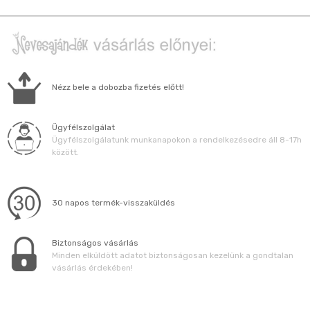
Nézz bele a dobozba fizetés előtt!
Ügyfélszolgálat
Ügyfélszolgálatunk munkanapokon a rendelkezésedre áll 8-17h
között.
30 napos termék-visszaküldés
Biztonságos vásárlás
Minden elküldött adatot biztonságosan kezelünk a gondtalan
vásárlás érdekében!