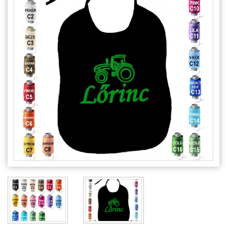
Alkalmakra
Ajándék Ötletek Férfiaknak
Ajándék Nőknek
Ajándék Gyerekeknek
Családtagoknak
Barátnak/Barátnőnek
Party kellékek
Névnapi ajándékok
Vicces ajándékok
Foglalkozás szerint
Sport/Hobbi szerint