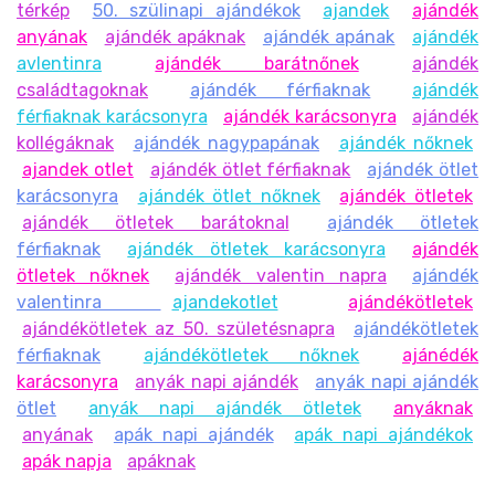
térkép
50. szülinapi ajándékok
ajandek
ajándék
anyának
ajándék apáknak
ajándék apának
ajándék
avlentinra
ajándék barátnőnek
ajándék
családtagoknak
ajándék férfiaknak
ajándék
férfiaknak karácsonyra
ajándék karácsonyra
ajándék
kollégáknak
ajándék nagypapának
ajándék nőknek
ajandek otlet
ajándék ötlet férfiaknak
ajándék ötlet
karácsonyra
ajándék ötlet nőknek
ajándék ötletek
ajándék ötletek barátoknal
ajándék ötletek
férfiaknak
ajándék ötletek karácsonyra
ajándék
ötletek nőknek
ajándék valentin napra
ajándék
valentinra
ajandekotlet
ajándékötletek
ajándékötletek az 50. születésnapra
ajándékötletek
férfiaknak
ajándékötletek nőknek
ajánédék
karácsonyra
anyák napi ajándék
anyák napi ajándék
ötlet
anyák napi ajándék ötletek
anyáknak
anyának
apák napi ajándék
apák napi ajándékok
apák napja
apáknak