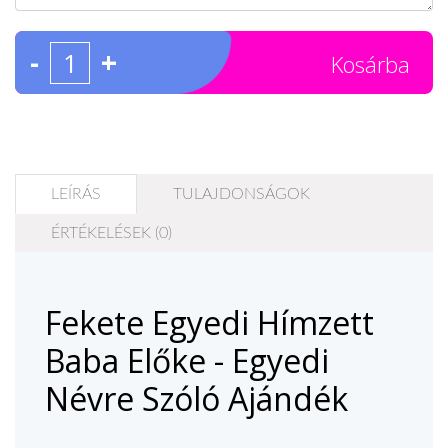
-
+
Kosárba
LEÍRÁS
TULAJDONSÁGOK
ÉRTÉKELÉSEK (0)
Fekete Egyedi Hímzett
Baba Előke - Egyedi
Névre Szóló Ajándék