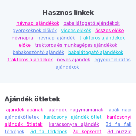
Hasznos linkek
névnapi ajándékok
baba látogató ajándékok
gyerekeknek előkék
vicces előkék
összes előke
névnapra
névnapi ajándék
traktoros ajándékok
előke
traktoros és munkagépes ajándékok
babaköszöntő ajándék
babalátogató ajándékok
traktoros ajándékok
neves ajándék
egyedi feliratos
ajándékok
Ajándék ötletek
ajándék apának
ajándék nagymamának
apák napi
ajándékötletek
karácsonyi ajándék ötlet
karácsonyi
ajándék ötletek
karácsonyra ajándék
3d fa fali
térképek
3d fa térképek
3d képkeret
3d puzzle