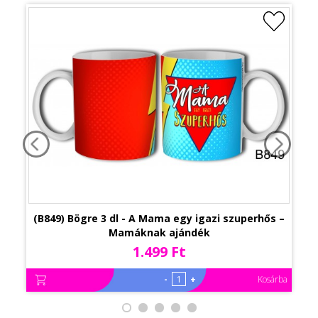
(B849) Bögre 3 dl - A Mama egy igazi szuperhős –
Mamáknak ajándék
1.499 Ft
-
+
Kosárba