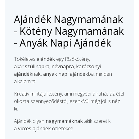
Ajándék Nagymamának
- Kötény Nagymamának
- Anyák Napi Ajándék
Tökéletes
ajándék
egy főzőkötény,
akár
szülinapra
,
névnapra
,
karácsonyi
ajándék
na
k, anyák napi ajándék
ba, minden
alkalomra!
Kreatív mintájú kötény, ami megvédi a ruhát az étel
okozta szennyeződéstől, ezenkívül még jól is néz
ki.
Ajándék olyan
nagymamáknak
akik szeretik
a
vicces ajándék ötlet
eket!