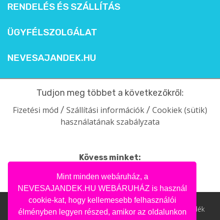
RENDELÉS ÉS SZÁLLÍTÁS
ÜGYFÉLSZOLGÁLAT
NEVESAJANDEK.HU
Tudjon meg többet a következőkről:
Fizetési mód
Szállítási információk
Cookiek (sütik)
/
/
használatának szabályzata
Kövess minket:
facebook
intagram
pinterest
youtube
Mint minden webáruház, a
NEVESAJANDEK.HU WEBÁRUHÁZ is használ
cookie-kat, hogy kellemesebb felhasználói
Nevesajandek.hu © 2004- 2020 | Ajándék webáruház, ajándék
élményben legyen részed, amikor az oldalunkon