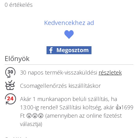
0 értékelés
Állatos ajándéktárgyak
Kedvencekhez ad
Előnyök
30 napos termék-visszaküldési
részletek
Csomagellenőrzés kiszállításkor
Akár 1 munkanapon belüli szállítás, ha
13:00-ig rendel! Szállítási költség, akár 👍1699
Ft 😮😮😮 (amennyiben az online fizetést
választja)