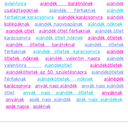
avlentinra
ajándék barátnőnek
ajándék
családtagoknak
ajándék férfiaknak
ajándék
férfiaknak karácsonyra
ajándék karácsonyra
ajándék
kollégáknak
ajándék nagypapának
ajándék nőknek
ajandek otlet
ajándék ötlet férfiaknak
ajándék ötlet
karácsonyra
ajándék ötlet nőknek
ajándék ötletek
ajándék ötletek barátoknal
ajándék ötletek
férfiaknak
ajándék ötletek karácsonyra
ajándék
ötletek nőknek
ajándék valentin napra
ajándék
valentinra
ajandekotlet
ajándékötletek
ajándékötletek az 50. születésnapra
ajándékötletek
férfiaknak
ajándékötletek nőknek
ajánédék
karácsonyra
anyák napi ajándék
anyák napi ajándék
ötlet
anyák napi ajándék ötletek
anyáknak
anyának
apák napi ajándék
apák napi ajándékok
apák napja
apáknak