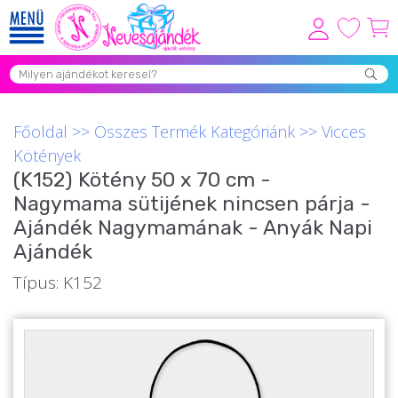
Viszonteladóknak
Újdonságok
Főoldal
>>
Összes Termék Kategóriánk
>>
Vicces
Grill Party Kellékek ❤️
Kötények
(K152) Kötény 50 x 70 cm -
Egyedi Ajándékok Rendelés
Nagymama sütijének nincsen párja -
Összes Ajándék Kategória ⭐
Ajándék Nagymamának - Anyák Napi
Ajándék
Vicces Pólók
Típus: K152
Szerelmes Ajándékok ❤
Budapest Ajándéktárgyak
Szülinapi ajándékok