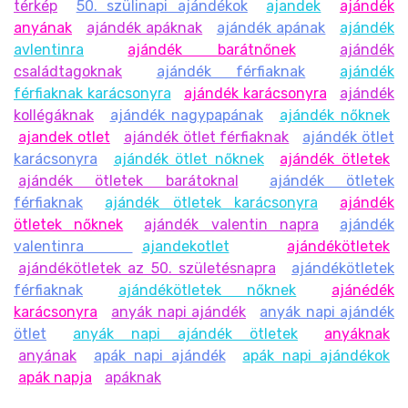
térkép
50. szülinapi ajándékok
ajandek
ajándék
anyának
ajándék apáknak
ajándék apának
ajándék
avlentinra
ajándék barátnőnek
ajándék
családtagoknak
ajándék férfiaknak
ajándék
férfiaknak karácsonyra
ajándék karácsonyra
ajándék
kollégáknak
ajándék nagypapának
ajándék nőknek
ajandek otlet
ajándék ötlet férfiaknak
ajándék ötlet
karácsonyra
ajándék ötlet nőknek
ajándék ötletek
ajándék ötletek barátoknal
ajándék ötletek
férfiaknak
ajándék ötletek karácsonyra
ajándék
ötletek nőknek
ajándék valentin napra
ajándék
valentinra
ajandekotlet
ajándékötletek
ajándékötletek az 50. születésnapra
ajándékötletek
férfiaknak
ajándékötletek nőknek
ajánédék
karácsonyra
anyák napi ajándék
anyák napi ajándék
ötlet
anyák napi ajándék ötletek
anyáknak
anyának
apák napi ajándék
apák napi ajándékok
apák napja
apáknak