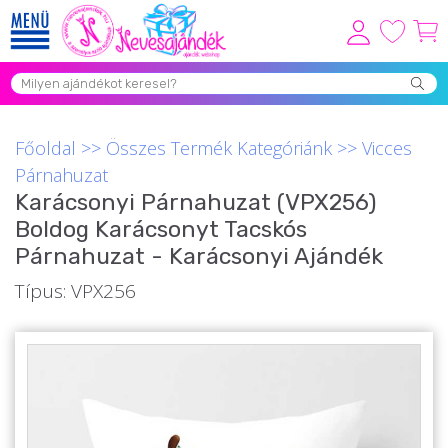
Viszonteladóknak
Újdonságok
Főoldal
>>
Összes Termék Kategóriánk
>>
Vicces
Grill Party Kellékek ❤️
Párnahuzat
Karácsonyi Párnahuzat (VPX256)
Egyedi Ajándékok Rendelés
Boldog Karácsonyt Tacskós
Összes Ajándék Kategória ⭐
Párnahuzat - Karácsonyi Ajándék
Vicces Pólók
Típus: VPX256
Szerelmes Ajándékok ❤
Budapest Ajándéktárgyak
Szülinapi ajándékok