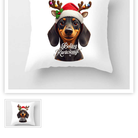
Alkalmakra
Ajándék Ötletek Férfiaknak
Ajándék Nőknek
Ajándék Gyerekeknek
Családtagoknak
Barátnak/Barátnőnek
Party kellékek
Névnapi ajándékok
Vicces ajándékok
Foglalkozás szerint
Sport/Hobbi szerint