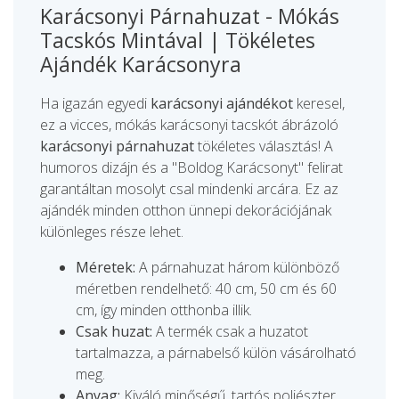
Karácsonyi Párnahuzat - Mókás
Tacskós Mintával | Tökéletes
Ajándék Karácsonyra
Ha igazán egyedi
karácsonyi ajándékot
keresel,
ez a vicces, mókás karácsonyi tacskót ábrázoló
karácsonyi párnahuzat
tökéletes választás! A
humoros dizájn és a "Boldog Karácsonyt" felirat
garantáltan mosolyt csal mindenki arcára. Ez az
ajándék minden otthon ünnepi dekorációjának
különleges része lehet.
Méretek:
A párnahuzat három különböző
méretben rendelhető: 40 cm, 50 cm és 60
cm, így minden otthonba illik.
Csak huzat:
A termék csak a huzatot
tartalmazza, a párnabelső külön vásárolható
meg.
Anyag:
Kiváló minőségű, tartós poliészter,