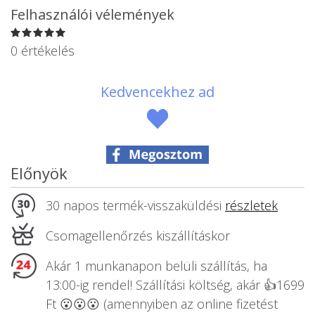
Állatos ajándéktárgyak
Felhasználói vélemények
0 értékelés
Kedvencekhez ad
Előnyök
30 napos termék-visszaküldési
részletek
Csomagellenőrzés kiszállításkor
Akár 1 munkanapon belüli szállítás, ha
13:00-ig rendel! Szállítási költség, akár 👍1699
Ft 😮😮😮 (amennyiben az online fizetést