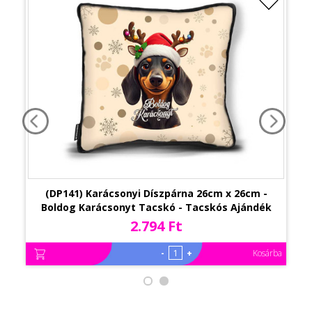
(DP141) Karácsonyi Díszpárna 26cm x 26cm -
Boldog Karácsonyt Tacskó - Tacskós Ajándék
Karácsonyra
2.794 Ft
-
+
Kosárba