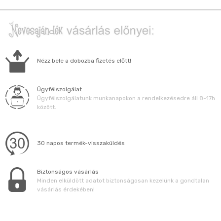
Nézz bele a dobozba fizetés előtt!
Ügyfélszolgálat
Ügyfélszolgálatunk munkanapokon a rendelkezésedre áll 8-17h
között.
30 napos termék-visszaküldés
Biztonságos vásárlás
Minden elküldött adatot biztonságosan kezelünk a gondtalan
vásárlás érdekében!