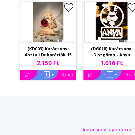
(KD003) Karácsonyi
(DG018) Karácsonyi
Asztali Dekorációk 15
Díszgömb - Anya
cm x 15 cm - Apának –
Rénszarvas –
2.159 Ft
1.016 Ft
Karácsonyi ajándékok
Karácsonyfa díszek –
Karácsonyi ajándék
-
+
-
+
Kosárba
Kosár
ötletek
karácsonyi ajándékok