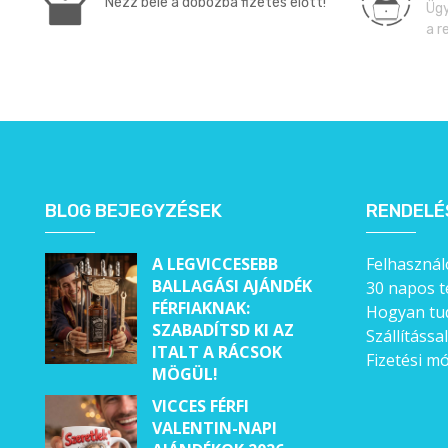
Nézz bele a dobozba fizetés előtt!
Ügy
a r
BLOG BEJEGYZÉSEK
RENDELÉ
A LEGVICCESEBB
Felhasználó
BALLAGÁSI AJÁNDÉK
30 napos t
FÉRFIAKNAK:
Hogyan tud
SZABADÍTSD KI AZ
Szállítássa
ITALT A RÁCSOK
Fizetési m
MÖGÜL!
VICCES FÉRFI
VALENTIN-NAPI