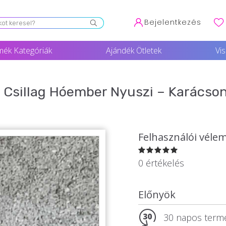
Bejelentkezés
mék Kategóriák
Ajándék Ötletek
Vi
 Csillag Hóember Nyuszi – Karácson
Felhasználói véle
0 értékelés
Előnyök
30 napos termé