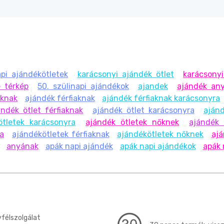
pi ajándékötletek
karácsonyi ajándék ötlet
karácsonyi
 térkép
50. szülinapi ajándékok
ajandek
ajándék an
oknak
ajándék férfiaknak
ajándék férfiaknak karácsonyra
ándék ötlet férfiaknak
ajándék ötlet karácsonyra
aján
ötletek karácsonyra
ajándék ötletek nőknek
ajándék 
ra
ajándékötletek férfiaknak
ajándékötletek nőknek
ajá
anyának
apák napi ajándék
apák napi ajándékok
apák 
félszolgálat