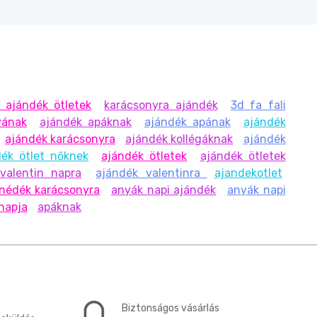
 ajándék ötletek
karácsonyra ajándék
3d fa fali
yának
ajándék apáknak
ajándék apának
ajándék
ajándék karácsonyra
ajándék kollégáknak
ajándék
dék ötlet nőknek
ajándék ötletek
ajándék ötletek
valentin napra
ajándék valentinra
ajandekotlet
nédék karácsonyra
anyák napi ajándék
anyák napi
napja
apáknak
Biztonságos vásárlás