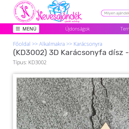
Viszonteladóknak
MENÜ
Újdonságok
Ter
Újdonságok
Főoldal
>>
Alkalmakra
>>
Karácsonyra
Grill Party Kellékek ❤️
(KD3002) 3D Karácsonyfa dísz -
Egyedi Ajándékok Rendelés
Típus: KD3002
Összes Ajándék Kategória ⭐
Vicces Pólók
Szerelmes Ajándékok ❤
Budapest Ajándéktárgyak
Szülinapi ajándékok