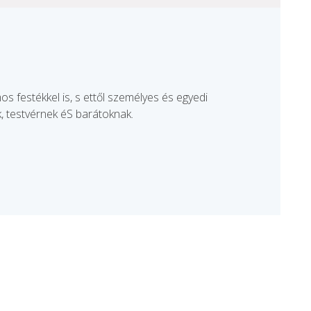
s festékkel is, s ettől személyes és egyedi
, testvérnek éS barátoknak.