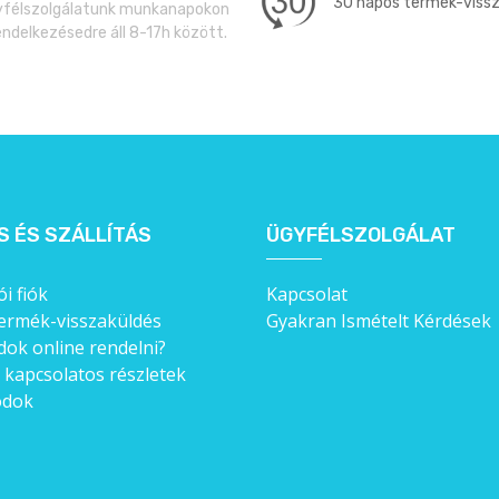
30 napos termék-viss
félszolgálatunk munkanapokon
endelkezésedre áll 8-17h között.
S ÉS SZÁLLÍTÁS
ÜGYFÉLSZOLGÁLAT
i fiók
Kapcsolat
ermék-visszaküldés
Gyakran Ismételt Kérdések
ok online rendelni?
l kapcsolatos részletek
ódok