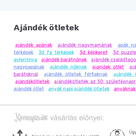
Ajándék ötletek
ajándék apának
ajándék nagymamának
apák na
térképek
3d fa térképek
3d képkeret
3d puzzle
avlentinra
ajándék barátnőnek
ajándék családtag
nagypapának
ajándék nőknek
ajandek otlet
aj
barátoknal
ajándék ötletek férfiaknak
ajándék 
ajándékötletek
ajándékötletek az 50. születésnap
ajándék ötlet
anyák napi ajándék ötletek
anyáknak
Ügy