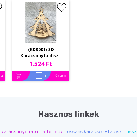
(KD3001) 3D
Karácsonyfa dísz -
Karácsonyfa
1.524 Ft
szarvasokkal –
Karácsonyi ajándékok
-
+
ba
Kosárba
Hasznos linkek
karácsonyi naturfa termék
összes karácsonyfadísz
össz