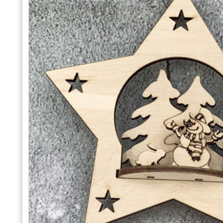
Alkalmakra
Ajándék Ötletek Férfiaknak
Ajándék Nőknek
Ajándék Gyerekeknek
Családtagoknak
Barátnak/Barátnőnek
Party kellékek
Névnapi ajándékok
Vicces ajándékok
Foglalkozás szerint
Sport/Hobbi szerint