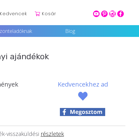
Kedvencek
Kosár
youtube
pinterest
intagram
facebook
szonteladóknak
Blog
yi ajándékok
mények
Kedvencekhez ad
k-visszaküldési
részletek