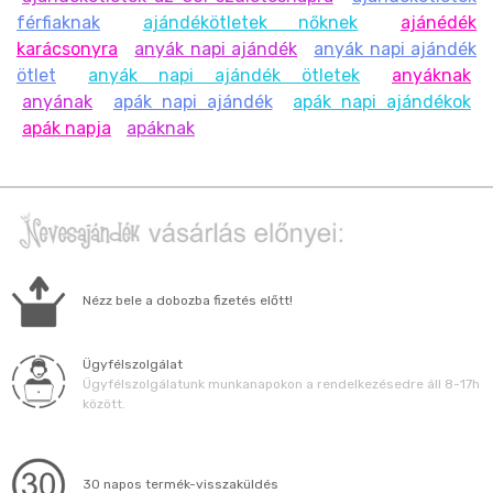
férfiaknak
ajándékötletek nőknek
ajánédék
karácsonyra
anyák napi ajándék
anyák napi ajándék
ötlet
anyák napi ajándék ötletek
anyáknak
anyának
apák napi ajándék
apák napi ajándékok
apák napja
apáknak
Nézz bele a dobozba fizetés előtt!
Ügyfélszolgálat
Ügyfélszolgálatunk munkanapokon a rendelkezésedre áll 8-17h
között.
30 napos termék-visszaküldés