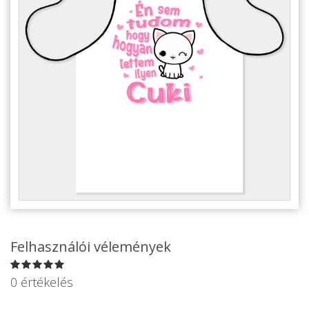
Alkalmakra
Ajándék Ötletek Férfiaknak
Ajándék Nőknek
Ajándék Gyerekeknek
Családtagoknak
Barátnak/Barátnőnek
Party kellékek
Névnapi ajándékok
Vicces ajándékok
Felhasználói vélemények
Foglalkozás szerint
0 értékelés
Sport/Hobbi szerint