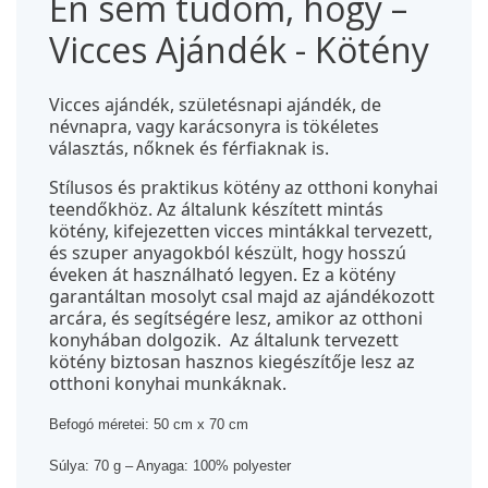
Én sem tudom, hogy –
Vicces Ajándék - Kötény
Vicces ajándék, születésnapi ajándék, de 
névnapra, vagy karácsonyra is tökéletes 
választás, nőknek és férfiaknak is.
S
tílusos és praktikus kötény az otthoni konyhai 
teendőkhöz.
 Az általunk készített mintás 
kötény, kifejezetten vicces mintákkal tervezett, 
és szuper anyagokból készült, hogy hosszú 
éveken át használható legyen. Ez a kötény 
garantáltan mosolyt csal majd az ajándékozott 
arcára, és segítségére lesz, amikor az otthoni 
konyhában dolgozik.  Az általunk tervezett 
kötény biztosan hasznos kiegészítője lesz az 
otthoni konyhai munkáknak. 
Befogó méretei: 50 cm x 70 cm
Súlya: 70 g – Anyaga: 100% polyester