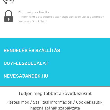
Biztonságos vásárlás
Minden elküldött adatot biztonságosan kezelünk a gondtalan
vásárlás érdekében!
RENDELÉS ÉS SZÁLLÍTÁS
ÜGYFÉLSZOLGÁLAT
NEVESAJANDEK.HU
Tudjon meg többet a következőkről:
Fizetési mód
Szállítási információk
Cookiek (sütik)
/
/
használatának szabályzata