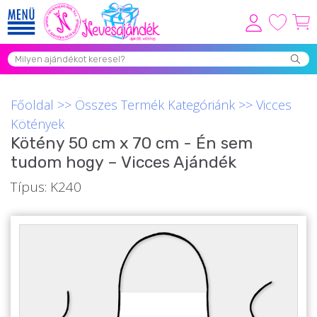
Viszonteladóknak
Újdonságok
Főoldal
>>
Összes Termék Kategóriánk
>>
Vicces
Grill Party Kellékek ❤️
Kötények
Kötény 50 cm x 70 cm - Én sem
Egyedi Ajándékok Rendelés
tudom hogy – Vicces Ajándék
Összes Ajándék Kategória ⭐
Típus: K240
Vicces Pólók
Szerelmes Ajándékok ❤
Budapest Ajándéktárgyak
Szülinapi ajándékok