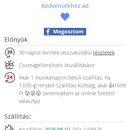
Állatos ajándéktárgyak
Kedvencekhez ad
Előnyök
30 napos termék-visszaküldési
részletek
Csomagellenőrzés kiszállításkor
Akár 1 munkanapon belüli szállítás, ha
13:00-ig rendel! Szállítási költség, akár 👍1699
Ft 😮😮😮 (amennyiben az online fizetést
választja)
Szállítás:
Kiszállítás:
2026.08.10.
Díja: 1.699 Ft