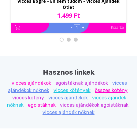
Vicces Bögre - Én sem tudom - Vicces Ajándék
Ötlet
1.499 Ft
-
+
Kosárba
Hasznos linkek
vicces ajándékok
egoistáknak ajándékok
vicces
ajándékok nőknek
vicces kötények
összes kötény
vicces kötény
vicces ajándékok
vicces ajándék
nőknek
egoistáknak
vicces ajándékok egoistáknak
vicces ajándék nőknek