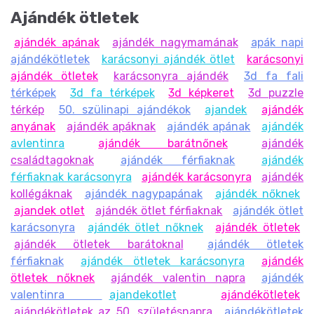
Ajándék ötletek
ajándék apának
ajándék nagymamának
apák napi
ajándékötletek
karácsonyi ajándék ötlet
karácsonyi
ajándék ötletek
karácsonyra ajándék
3d fa fali
térképek
3d fa térképek
3d képkeret
3d puzzle
térkép
50. szülinapi ajándékok
ajandek
ajándék
anyának
ajándék apáknak
ajándék apának
ajándék
avlentinra
ajándék barátnőnek
ajándék
családtagoknak
ajándék férfiaknak
ajándék
férfiaknak karácsonyra
ajándék karácsonyra
ajándék
kollégáknak
ajándék nagypapának
ajándék nőknek
ajandek otlet
ajándék ötlet férfiaknak
ajándék ötlet
karácsonyra
ajándék ötlet nőknek
ajándék ötletek
ajándék ötletek barátoknal
ajándék ötletek
férfiaknak
ajándék ötletek karácsonyra
ajándék
ötletek nőknek
ajándék valentin napra
ajándék
valentinra
ajandekotlet
ajándékötletek
ajándékötletek az 50. születésnapra
ajándékötletek