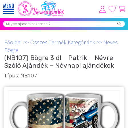
Viszonteladóknak
Újdonságok
Főoldal
>>
Összes Termék Kategóriánk
>>
Neves
Grill Party Kellékek ❤️
Bögre
(NB107) Bögre 3 dl - Patrik – Névre
Egyedi Ajándékok Rendelés
Szóló Ajándék – Névnapi ajándékok
Összes Ajándék Kategória ⭐
Típus: NB107
Vicces Pólók
Szerelmes Ajándékok ❤
Budapest Ajándéktárgyak
Szülinapi ajándékok