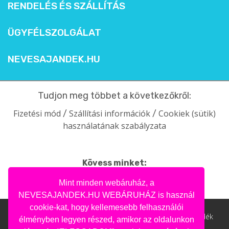
RENDELÉS ÉS SZÁLLÍTÁS
ÜGYFÉLSZOLGÁLAT
NEVESAJANDEK.HU
Tudjon meg többet a következőkről:
Fizetési mód
Szállítási információk
Cookiek (sütik)
/
/
használatának szabályzata
Kövess minket:
facebook
intagram
pinterest
youtube
Mint minden webáruház, a
NEVESAJANDEK.HU WEBÁRUHÁZ is használ
cookie-kat, hogy kellemesebb felhasználói
Nevesajandek.hu © 2004- 2020 | Ajándék webáruház, ajándék
élményben legyen részed, amikor az oldalunkon