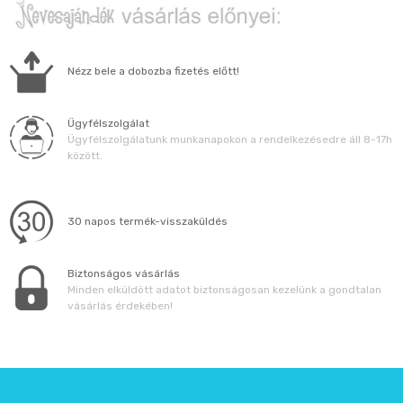
Nézz bele a dobozba fizetés előtt!
Ügyfélszolgálat
Ügyfélszolgálatunk munkanapokon a rendelkezésedre áll 8-17h
között.
30 napos termék-visszaküldés
Biztonságos vásárlás
Minden elküldött adatot biztonságosan kezelünk a gondtalan
vásárlás érdekében!