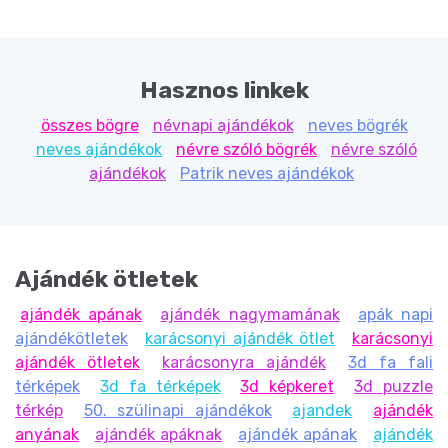
Hasznos linkek
összes bögre
névnapi ajándékok
neves bögrék
neves ajándékok
névre szóló bögrék
névre szóló
ajándékok
Patrik neves ajándékok
Ajándék ötletek
ajándék apának
ajándék nagymamának
apák napi
ajándékötletek
karácsonyi ajándék ötlet
karácsonyi
ajándék ötletek
karácsonyra ajándék
3d fa fali
térképek
3d fa térképek
3d képkeret
3d puzzle
térkép
50. szülinapi ajándékok
ajandek
ajándék
anyának
ajándék apáknak
ajándék apának
ajándék