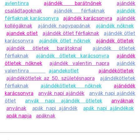
avlentinra
ajándék barátnőnek
ajándék
családtagoknak
ajándék férfiaknak
ajándék
férfiaknak karácsonyra
ajándék karácsonyra
ajándék
kollégáknak
ajándék nagypapának
ajándék nőknek
ajandek otlet
ajándék ötlet férfiaknak
ajándék ötlet
karácsonyra
ajándék ötlet nőknek
ajándék ötletek
ajándék ötletek barátoknal
ajándék ötletek
férfiaknak
ajándék ötletek karácsonyra
ajándék
ötletek nőknek
ajándék valentin napra
ajándék
valentinra
ajandekotlet
ajándékötletek
ajándékötletek az 50. születésnapra
ajándékötletek
férfiaknak
ajándékötletek nőknek
ajánédék
karácsonyra
anyák napi ajándék
anyák napi ajándék
ötlet
anyák napi ajándék ötletek
anyáknak
anyának
apák napi ajándék
apák napi ajándékok
apák napja
apáknak