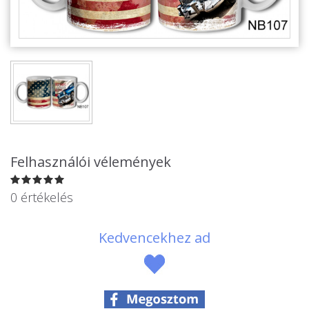
Alkalmakra
Ajándék Ötletek Férfiaknak
Ajándék Nőknek
Ajándék Gyerekeknek
Családtagoknak
Barátnak/Barátnőnek
Felhasználói vélemények
Party kellékek
0 értékelés
Névnapi ajándékok
Vicces ajándékok
Kedvencekhez ad
Foglalkozás szerint
Sport/Hobbi szerint