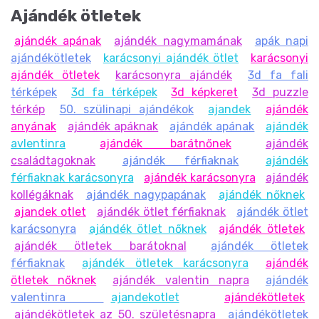
Ajándék ötletek
ajándék apának
ajándék nagymamának
apák napi
ajándékötletek
karácsonyi ajándék ötlet
karácsonyi
ajándék ötletek
karácsonyra ajándék
3d fa fali
térképek
3d fa térképek
3d képkeret
3d puzzle
térkép
50. szülinapi ajándékok
ajandek
ajándék
anyának
ajándék apáknak
ajándék apának
ajándék
avlentinra
ajándék barátnőnek
ajándék
családtagoknak
ajándék férfiaknak
ajándék
férfiaknak karácsonyra
ajándék karácsonyra
ajándék
kollégáknak
ajándék nagypapának
ajándék nőknek
ajandek otlet
ajándék ötlet férfiaknak
ajándék ötlet
karácsonyra
ajándék ötlet nőknek
ajándék ötletek
ajándék ötletek barátoknal
ajándék ötletek
férfiaknak
ajándék ötletek karácsonyra
ajándék
ötletek nőknek
ajándék valentin napra
ajándék
valentinra
ajandekotlet
ajándékötletek
ajándékötletek az 50. születésnapra
ajándékötletek