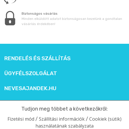
Biztonságos vásárlás
Minden elküldött adatot biztonságosan kezelünk a gondtalan
vásárlás érdekében!
RENDELÉS ÉS SZÁLLÍTÁS
ÜGYFÉLSZOLGÁLAT
NEVESAJANDEK.HU
Tudjon meg többet a következőkről:
Fizetési mód
Szállítási információk
Cookiek (sütik)
/
/
használatának szabályzata