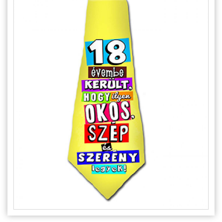
Alkalmakra
Ajándék Ötletek Férfiaknak
Ajándék Nőknek
Ajándék Gyerekeknek
Családtagoknak
Barátnak/Barátnőnek
Party kellékek
Névnapi ajándékok
Vicces ajándékok
Foglalkozás szerint
Sport/Hobbi szerint