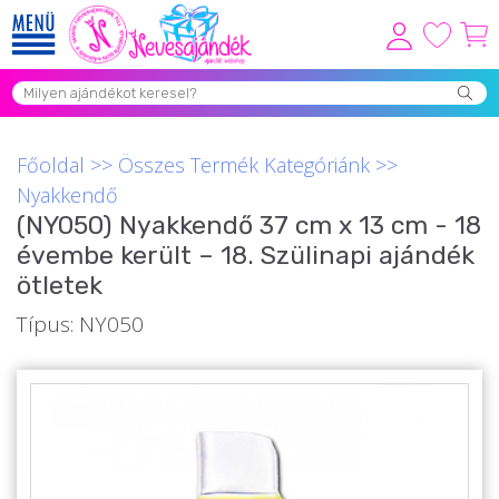
Viszonteladóknak
Újdonságok
Főoldal
>>
Összes Termék Kategóriánk
>>
Grill Party Kellékek ❤️
Nyakkendő
(NY050) Nyakkendő 37 cm x 13 cm - 18
Egyedi Ajándékok Rendelés
évembe került – 18. Szülinapi ajándék
Összes Ajándék Kategória ⭐
ötletek
Vicces Pólók
Típus: NY050
Szerelmes Ajándékok ❤
Budapest Ajándéktárgyak
Szülinapi ajándékok