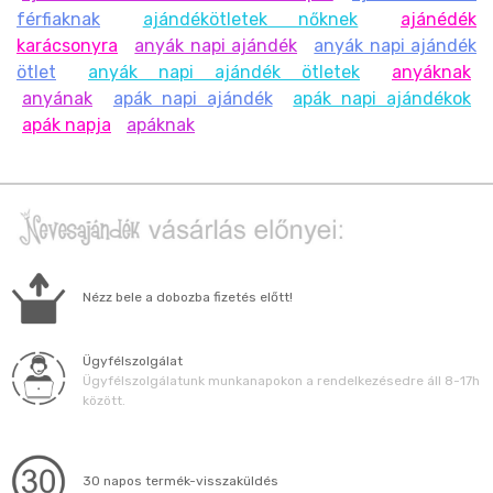
férfiaknak
ajándékötletek nőknek
ajánédék
karácsonyra
anyák napi ajándék
anyák napi ajándék
ötlet
anyák napi ajándék ötletek
anyáknak
anyának
apák napi ajándék
apák napi ajándékok
apák napja
apáknak
Nézz bele a dobozba fizetés előtt!
Ügyfélszolgálat
Ügyfélszolgálatunk munkanapokon a rendelkezésedre áll 8-17h
között.
30 napos termék-visszaküldés