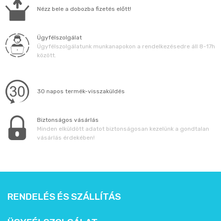
Nézz bele a dobozba fizetés előtt!
Ügyfélszolgálat
Ügyfélszolgálatunk munkanapokon a rendelkezésedre áll 8-17h
között.
30 napos termék-visszaküldés
Biztonságos vásárlás
Minden elküldött adatot biztonságosan kezelünk a gondtalan
vásárlás érdekében!
RENDELÉS ÉS SZÁLLÍTÁS