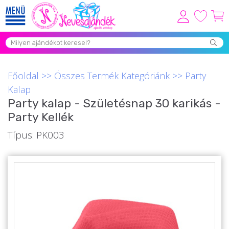
Viszonteladóknak
Újdonságok
Főoldal
>>
Összes Termék Kategóriánk
>>
Party
Grill Party Kellékek ❤️
Kalap
Party kalap - Születésnap 30 karikás -
Egyedi Ajándékok Rendelés
Party Kellék
Összes Ajándék Kategória ⭐
Típus: PK003
Vicces Pólók
Szerelmes Ajándékok ❤
Budapest Ajándéktárgyak
Szülinapi ajándékok