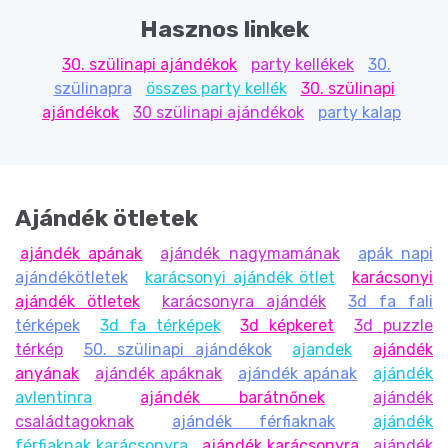
Hasznos linkek
30. szülinapi ajándékok
party kellékek
30.
szülinapra
összes party kellék
30. szülinapi
ajándékok
30 szülinapi ajándékok
party kalap
Ajándék ötletek
ajándék apának
ajándék nagymamának
apák napi
ajándékötletek
karácsonyi ajándék ötlet
karácsonyi
ajándék ötletek
karácsonyra ajándék
3d fa fali
térképek
3d fa térképek
3d képkeret
3d puzzle
térkép
50. szülinapi ajándékok
ajandek
ajándék
anyának
ajándék apáknak
ajándék apának
ajándék
avlentinra
ajándék barátnőnek
ajándék
családtagoknak
ajándék férfiaknak
ajándék
férfiaknak karácsonyra
ajándék karácsonyra
ajándék