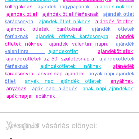
kollégáknak
ajándék nagypapának
ajándék nőknek
ajandek otlet
ajándék ötlet férfiaknak
ajándék ötlet
karácsonyra
ajándék ötlet nőknek
ajándék ötletek
ajándék ötletek barátoknal
ajándék ötletek
férfiaknak
ajándék ötletek karácsonyra
ajándék
ötletek nőknek
ajándék valentin napra
ajándék
valentinra
ajandekotlet
ajándékötletek
ajándékötletek az 50. születésnapra
ajándékötletek
férfiaknak
ajándékötletek nőknek
ajánédék
karácsonyra
anyák napi ajándék
anyák napi ajándék
ötlet
anyák napi ajándék ötletek
anyáknak
anyának
apák napi ajándék
apák napi ajándékok
apák napja
apáknak