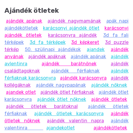
Ajándék ötletek
ajándék apának
ajándék nagymamának
apák napi
ajándékötletek
karácsonyi ajándék ötlet
karácsonyi
ajándék ötletek
karácsonyra ajándék
3d fa fali
térképek
3d fa térképek
3d képkeret
3d puzzle
térkép
50. szülinapi ajándékok
ajandek
ajándék
anyának
ajándék apáknak
ajándék apának
ajándék
avlentinra
ajándék barátnőnek
ajándék
családtagoknak
ajándék férfiaknak
ajándék
férfiaknak karácsonyra
ajándék karácsonyra
ajándék
kollégáknak
ajándék nagypapának
ajándék nőknek
ajandek otlet
ajándék ötlet férfiaknak
ajándék ötlet
karácsonyra
ajándék ötlet nőknek
ajándék ötletek
ajándék ötletek barátoknal
ajándék ötletek
férfiaknak
ajándék ötletek karácsonyra
ajándék
ötletek nőknek
ajándék valentin napra
ajándék
valentinra
ajandekotlet
ajándékötletek