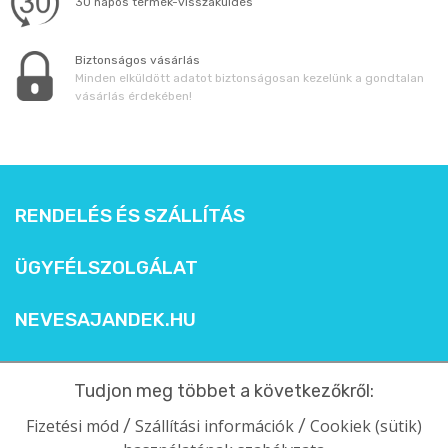
30 napos termék-visszaküldés
Biztonságos vásárlás
Minden elküldött adatot biztonságosan kezelünk a gondtalan
vásárlás érdekében!
RENDELÉS ÉS SZÁLLÍTÁS
ÜGYFÉLSZOLGÁLAT
NEVESAJANDEK.HU
Tudjon meg többet a következőkről:
Fizetési mód
Szállítási információk
Cookiek (sütik)
/
/