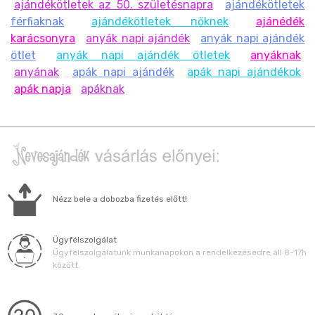
ajándékötletek az 50. születésnapra
ajándékötletek
férfiaknak
ajándékötletek nőknek
ajánédék
karácsonyra
anyák napi ajándék
anyák napi ajándék
ötlet
anyák napi ajándék ötletek
anyáknak
anyának
apák napi ajándék
apák napi ajándékok
apák napja
apáknak
Nézz bele a dobozba fizetés előtt!
Ügyfélszolgálat
Ügyfélszolgálatunk munkanapokon a rendelkezésedre áll 8-17h
között.