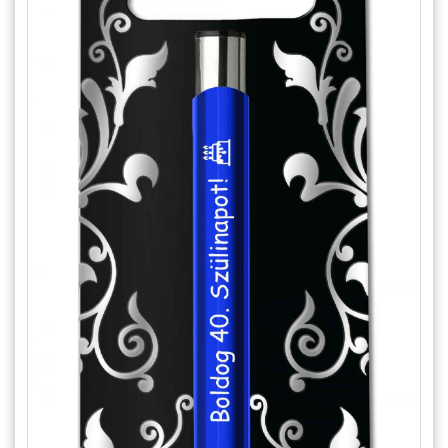
Alkalmakra
Ajándék Ötletek Férfiaknak
Ajándék Nőknek
Ajándék Gyerekeknek
Családtagoknak
Barátnak/Barátnőnek
Party kellékek
Névnapi ajándékok
Vicces ajándékok
Foglalkozás szerint
Sport/Hobbi szerint