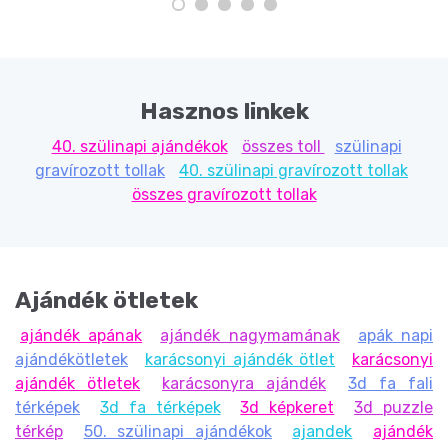
Hasznos linkek
40. szülinapi ajándékok
összes toll
szülinapi
gravírozott tollak
40. szülinapi gravírozott tollak
összes gravírozott tollak
Ajándék ötletek
ajándék apának
ajándék nagymamának
apák napi
ajándékötletek
karácsonyi ajándék ötlet
karácsonyi
ajándék ötletek
karácsonyra ajándék
3d fa fali
térképek
3d fa térképek
3d képkeret
3d puzzle
térkép
50. szülinapi ajándékok
ajandek
ajándék