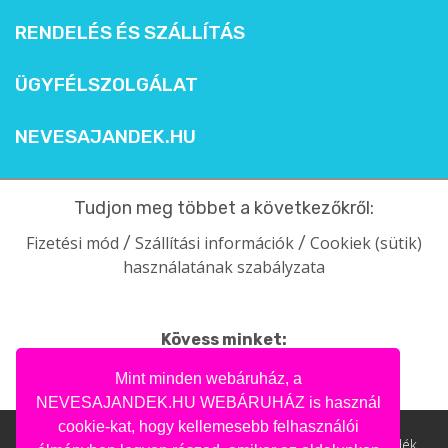
RENDELÉS ÉS SZÁLLÍTÁS
ÜGYFÉLSZOLGÁLAT
NEVESAJANDEK.HU
Tudjon meg többet a következőkről:
Fizetési mód
Szállítási információk
Cookiek (sütik)
/
/
használatának szabályzata
Kövess minket:
facebook
intagram
pinterest
youtube
Mint minden webáruház, a
NEVESAJANDEK.HU WEBÁRUHÁZ is használ
cookie-kat, hogy kellemesebb felhasználói
Nevesajandek.hu © 2004- 2020 | Ajándék webáruház, ajándék