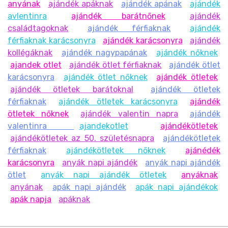
anyának
ajándék apáknak
ajándék apának
ajándék
avlentinra
ajándék barátnőnek
ajándék
családtagoknak
ajándék férfiaknak
ajándék
férfiaknak karácsonyra
ajándék karácsonyra
ajándék
kollégáknak
ajándék nagypapának
ajándék nőknek
ajandek otlet
ajándék ötlet férfiaknak
ajándék ötlet
karácsonyra
ajándék ötlet nőknek
ajándék ötletek
ajándék ötletek barátoknal
ajándék ötletek
férfiaknak
ajándék ötletek karácsonyra
ajándék
ötletek nőknek
ajándék valentin napra
ajándék
valentinra
ajandekotlet
ajándékötletek
ajándékötletek az 50. születésnapra
ajándékötletek
férfiaknak
ajándékötletek nőknek
ajánédék
karácsonyra
anyák napi ajándék
anyák napi ajándék
ötlet
anyák napi ajándék ötletek
anyáknak
anyának
apák napi ajándék
apák napi ajándékok
apák napja
apáknak