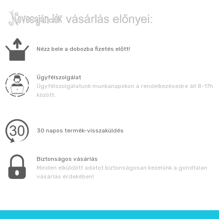
Nézz bele a dobozba fizetés előtt!
Ügyfélszolgálat
Ügyfélszolgálatunk munkanapokon a rendelkezésedre áll 8-17h
között.
30 napos termék-visszaküldés
Biztonságos vásárlás
Minden elküldött adatot biztonságosan kezelünk a gondtalan
vásárlás érdekében!