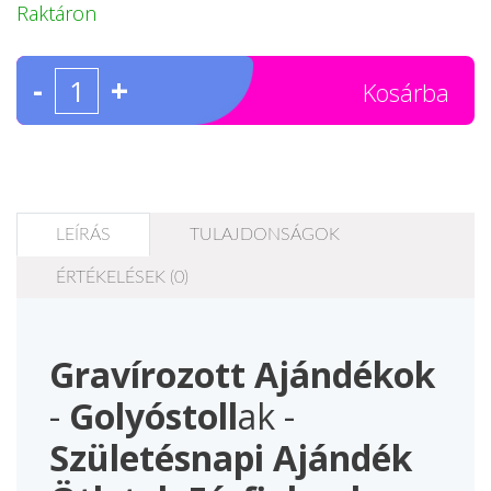
Raktáron
-
+
Kosárba
LEÍRÁS
TULAJDONSÁGOK
ÉRTÉKELÉSEK (0)
Gravírozott Ajándékok
-
Golyóstoll
ak -
Születésnapi Ajándék