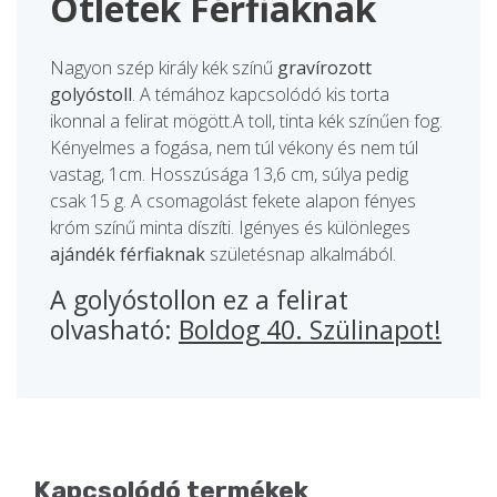
Ötletek Férfiaknak
Nagyon szép király kék színű
gravírozott
golyóstoll
. A témához kapcsolódó kis torta
ikonnal a felirat mögött.A toll, tinta kék színűen fog.
Kényelmes a fogása, nem túl vékony és nem túl
vastag, 1cm. Hosszúsága 13,6 cm, súlya pedig
csak 15 g. A csomagolást fekete alapon fényes
króm színű minta díszíti. Igényes és különleges
ajándék férfiaknak
születésnap alkalmából.
A golyóstollon ez a felirat
olvasható:
Boldog 40. Szülinapot!
Kapcsolódó termékek