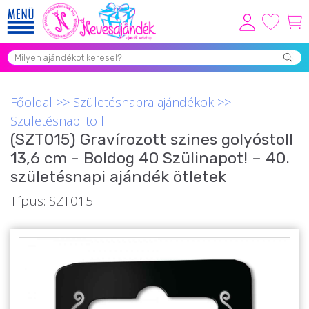
Viszonteladóknak
Újdonságok
Főoldal
>>
Születésnapra ajándékok
>>
Grill Party Kellékek ❤️
Születésnapi toll
(SZT015) Gravírozott szines golyóstoll
Egyedi Ajándékok Rendelés
13,6 cm - Boldog 40 Szülinapot! – 40.
Összes Ajándék Kategória ⭐
születésnapi ajándék ötletek
Vicces Pólók
Típus: SZT015
Szerelmes Ajándékok ❤
Budapest Ajándéktárgyak
Szülinapi ajándékok