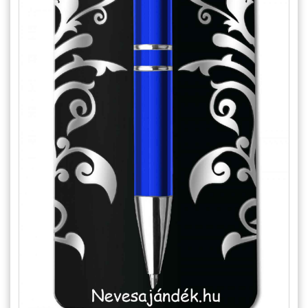
Állatos ajándéktárgyak