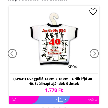
(KP041) Üvegpóló 13 cm x 18 cm - Örök ifjú 40 –
40. Szülinapi ajándék ötletek
1.778 Ft
-
+
Kosárba