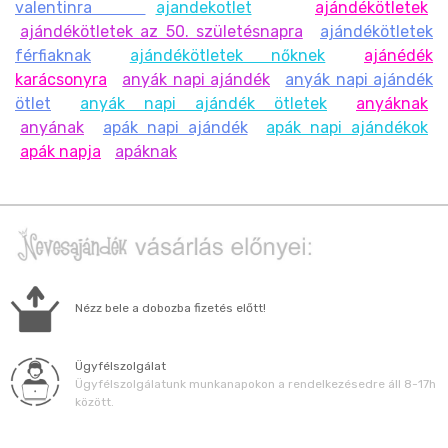
valentinra
ajandekotlet
ajándékötletek
ajándékötletek az 50. születésnapra
ajándékötletek
férfiaknak
ajándékötletek nőknek
ajánédék
karácsonyra
anyák napi ajándék
anyák napi ajándék
ötlet
anyák napi ajándék ötletek
anyáknak
anyának
apák napi ajándék
apák napi ajándékok
apák napja
apáknak
Nézz bele a dobozba fizetés előtt!
Ügyfélszolgálat
Ügyfélszolgálatunk munkanapokon a rendelkezésedre áll 8-17h
között.