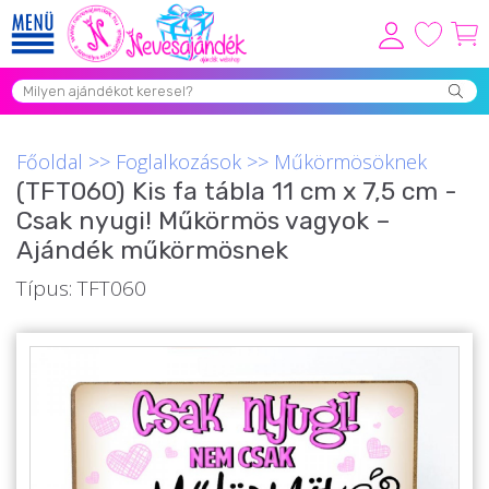
Viszonteladóknak
Újdonságok
Főoldal
>>
Foglalkozások
>>
Műkörmösöknek
Grill Party Kellékek ❤️
(TFT060) Kis fa tábla 11 cm x 7,5 cm -
Csak nyugi! Műkörmös vagyok –
Egyedi Ajándékok Rendelés
Ajándék műkörmösnek
Összes Ajándék Kategória ⭐
Típus: TFT060
Vicces Pólók
Szerelmes Ajándékok ❤
Budapest Ajándéktárgyak
Szülinapi ajándékok