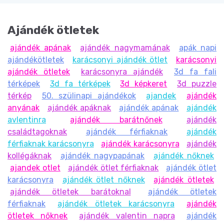
Ajándék ötletek
ajándék apának
ajándék nagymamának
apák napi
ajándékötletek
karácsonyi ajándék ötlet
karácsonyi
ajándék ötletek
karácsonyra ajándék
3d fa fali
térképek
3d fa térképek
3d képkeret
3d puzzle
térkép
50. szülinapi ajándékok
ajandek
ajándék
anyának
ajándék apáknak
ajándék apának
ajándék
avlentinra
ajándék barátnőnek
ajándék
családtagoknak
ajándék férfiaknak
ajándék
férfiaknak karácsonyra
ajándék karácsonyra
ajándék
kollégáknak
ajándék nagypapának
ajándék nőknek
ajandek otlet
ajándék ötlet férfiaknak
ajándék ötlet
karácsonyra
ajándék ötlet nőknek
ajándék ötletek
ajándék ötletek barátoknal
ajándék ötletek
férfiaknak
ajándék ötletek karácsonyra
ajándék
ötletek nőknek
ajándék valentin napra
ajándék