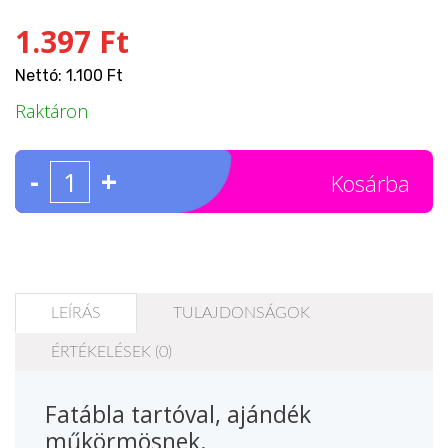
1.397 Ft
Nettó: 1.100 Ft
Raktáron
-
+
Kosárba
LEÍRÁS
TULAJDONSÁGOK
ÉRTÉKELÉSEK (0)
Fatábla tartóval, ajándék
műkörmösnek.