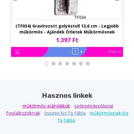
(TF034) Gravírozott golyóstoll 13,6 cm - Legjobb
műkörmös - Ajándék Ötletek Műkörmösnek
1.397 Ft
-
+
Kosárba
Hasznos linkek
műkörmös ajándékok
szépségápolással
foglalkozóknak
összes kis fa tábla
műkörmösnek kis
fa tábla