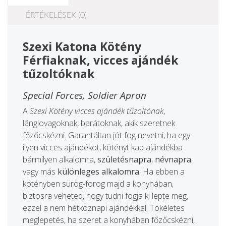
ÉRTÉKELÉSEK (0)
Szexi Katona Kötény
Férfiaknak, vicces ajándék
tűzoltóknak
Special Forces, Soldier Apron
A
Szexi Kötény
vicces ajándék tűzoltónak
,
lánglovagoknak, barátoknak, akik szeretnek
főzőcskézni. Garantáltan jót fog nevetni, ha egy
ilyen vicces ajándékot, kötényt kap ajándékba
bármilyen alkalomra,
születésnapra
,
névnapra
vagy más
különleges alkalomra
. Ha ebben a
kötényben sürög-forog majd a konyhában,
biztosra veheted, hogy tudni fogja ki lepte meg,
ezzel a nem hétköznapi ajándékkal. Tökéletes
meglepetés, ha szeret a konyhában főzőcskézni,