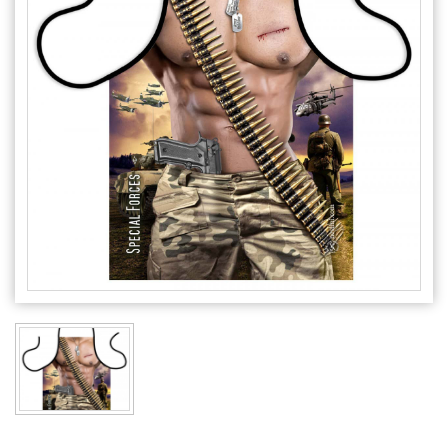
Alkalmakra
Ajándék Ötletek Férfiaknak
Ajándék Nőknek
Ajándék Gyerekeknek
Családtagoknak
Barátnak/Barátnőnek
Party kellékek
Névnapi ajándékok
Vicces ajándékok
Foglalkozás szerint
Sport/Hobbi szerint