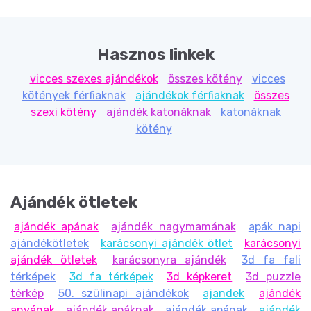
Hasznos linkek
vicces szexes ajándékok
összes kötény
vicces
kötények férfiaknak
ajándékok férfiaknak
összes
szexi kötény
ajándék katonáknak
katonáknak
kötény
Ajándék ötletek
ajándék apának
ajándék nagymamának
apák napi
ajándékötletek
karácsonyi ajándék ötlet
karácsonyi
ajándék ötletek
karácsonyra ajándék
3d fa fali
térképek
3d fa térképek
3d képkeret
3d puzzle
térkép
50. szülinapi ajándékok
ajandek
ajándék
anyának
ajándék apáknak
ajándék apának
ajándék