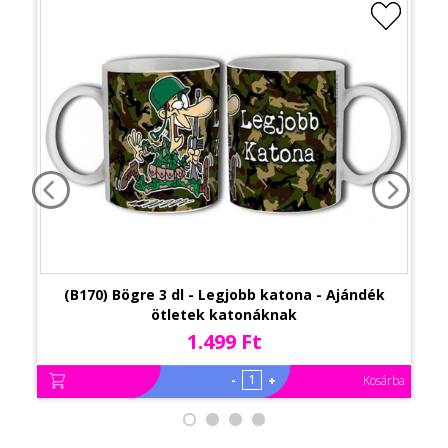
(B170) Bögre 3 dl - Legjobb katona - Ajándék
ötletek katonáknak
1.499 Ft
-
+
Kosárba