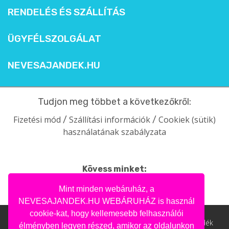
RENDELÉS ÉS SZÁLLÍTÁS
ÜGYFÉLSZOLGÁLAT
NEVESAJANDEK.HU
Tudjon meg többet a következőkről:
Fizetési mód
Szállítási információk
Cookiek (sütik)
/
/
használatának szabályzata
Kövess minket:
facebook
intagram
pinterest
youtube
Mint minden webáruház, a
NEVESAJANDEK.HU WEBÁRUHÁZ is használ
cookie-kat, hogy kellemesebb felhasználói
Nevesajandek.hu © 2004- 2020 | Ajándék webáruház, ajándék
élményben legyen részed, amikor az oldalunkon