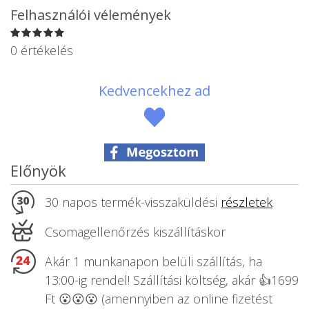
Állatos ajándéktárgyak
Felhasználói vélemények
0 értékelés
Kedvencekhez ad
Előnyök
30 napos termék-visszaküldési
részletek
Csomagellenőrzés kiszállításkor
Akár 1 munkanapon belüli szállítás, ha
13:00-ig rendel! Szállítási költség, akár 👍1699
Ft 😮😮😮 (amennyiben az online fizetést