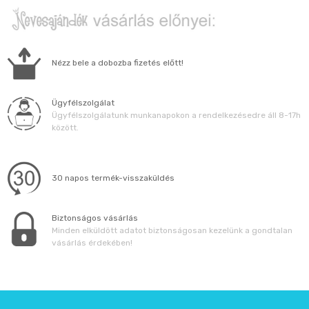
Nézz bele a dobozba fizetés előtt!
Ügyfélszolgálat
Ügyfélszolgálatunk munkanapokon a rendelkezésedre áll 8-17h
között.
30 napos termék-visszaküldés
Biztonságos vásárlás
Minden elküldött adatot biztonságosan kezelünk a gondtalan
vásárlás érdekében!