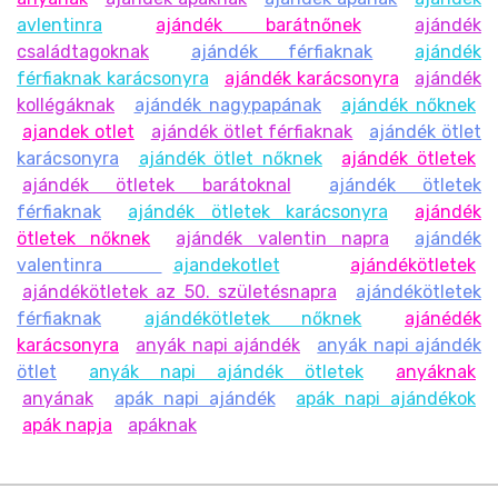
avlentinra
ajándék barátnőnek
ajándék
családtagoknak
ajándék férfiaknak
ajándék
férfiaknak karácsonyra
ajándék karácsonyra
ajándék
kollégáknak
ajándék nagypapának
ajándék nőknek
ajandek otlet
ajándék ötlet férfiaknak
ajándék ötlet
karácsonyra
ajándék ötlet nőknek
ajándék ötletek
ajándék ötletek barátoknal
ajándék ötletek
férfiaknak
ajándék ötletek karácsonyra
ajándék
ötletek nőknek
ajándék valentin napra
ajándék
valentinra
ajandekotlet
ajándékötletek
ajándékötletek az 50. születésnapra
ajándékötletek
férfiaknak
ajándékötletek nőknek
ajánédék
karácsonyra
anyák napi ajándék
anyák napi ajándék
ötlet
anyák napi ajándék ötletek
anyáknak
anyának
apák napi ajándék
apák napi ajándékok
apák napja
apáknak