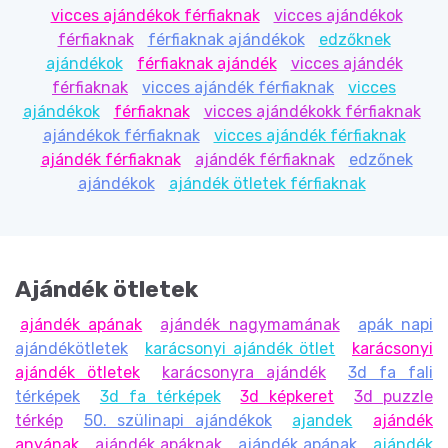
vicces ajándékok férfiaknak
vicces ajándékok
férfiaknak
férfiaknak ajándékok
edzőknek
ajándékok
férfiaknak ajándék
vicces ajándék
férfiaknak
vicces ajándék férfiaknak
vicces
ajándékok
férfiaknak
vicces ajándékokk férfiaknak
ajándékok férfiaknak
vicces ajándék férfiaknak
ajándék férfiaknak
ajándék férfiaknak
edzőnek
ajándékok
ajándék ötletek férfiaknak
Ajándék ötletek
ajándék apának
ajándék nagymamának
apák napi
ajándékötletek
karácsonyi ajándék ötlet
karácsonyi
ajándék ötletek
karácsonyra ajándék
3d fa fali
térképek
3d fa térképek
3d képkeret
3d puzzle
térkép
50. szülinapi ajándékok
ajandek
ajándék
anyának
ajándék apáknak
ajándék apának
ajándék