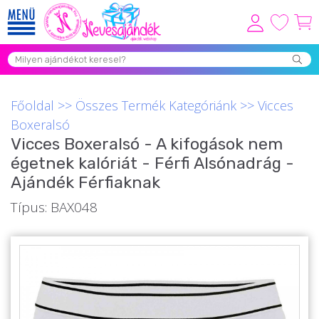
Viszonteladóknak
Újdonságok
Főoldal
>>
Összes Termék Kategóriánk
>>
Vicces
Grill Party Kellékek ❤️
Boxeralsó
Vicces Boxeralsó - A kifogások nem
Egyedi Ajándékok Rendelés
égetnek kalóriát - Férfi Alsónadrág -
Összes Ajándék Kategória ⭐
Ajándék Férfiaknak
Vicces Pólók
Típus: BAX048
Szerelmes Ajándékok ❤
Budapest Ajándéktárgyak
Szülinapi ajándékok