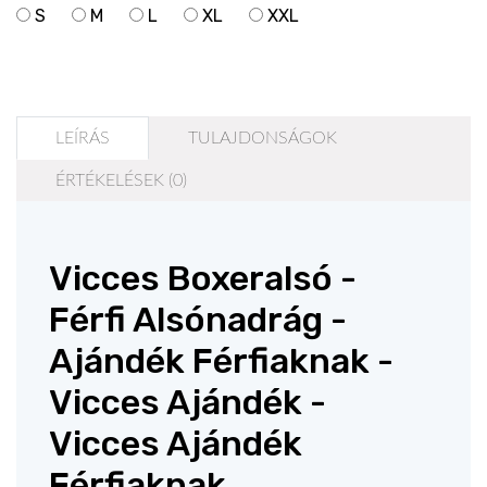
S
M
L
XL
XXL
LEÍRÁS
TULAJDONSÁGOK
ÉRTÉKELÉSEK (0)
Vicces Boxeralsó -
Férfi Alsónadrág -
Ajándék Férfiaknak -
Vicces Ajándék -
Vicces Ajándék
Férfiaknak