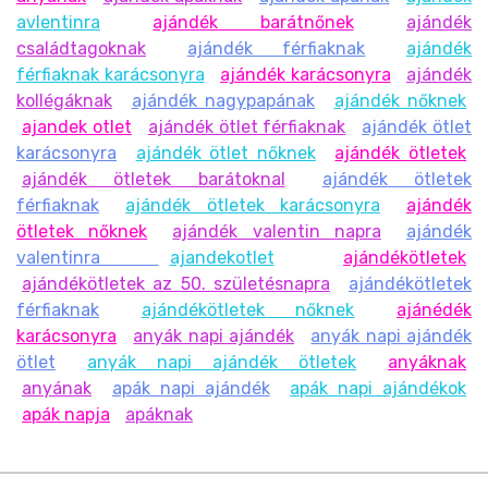
avlentinra
ajándék barátnőnek
ajándék
családtagoknak
ajándék férfiaknak
ajándék
férfiaknak karácsonyra
ajándék karácsonyra
ajándék
kollégáknak
ajándék nagypapának
ajándék nőknek
ajandek otlet
ajándék ötlet férfiaknak
ajándék ötlet
karácsonyra
ajándék ötlet nőknek
ajándék ötletek
ajándék ötletek barátoknal
ajándék ötletek
férfiaknak
ajándék ötletek karácsonyra
ajándék
ötletek nőknek
ajándék valentin napra
ajándék
valentinra
ajandekotlet
ajándékötletek
ajándékötletek az 50. születésnapra
ajándékötletek
férfiaknak
ajándékötletek nőknek
ajánédék
karácsonyra
anyák napi ajándék
anyák napi ajándék
ötlet
anyák napi ajándék ötletek
anyáknak
anyának
apák napi ajándék
apák napi ajándékok
apák napja
apáknak