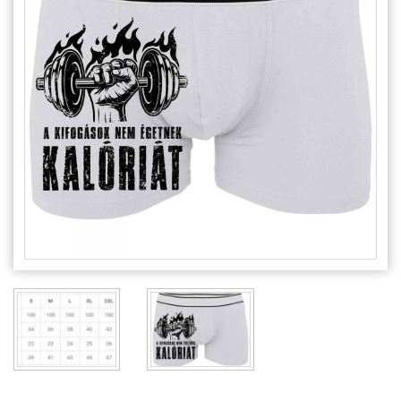
Alkalmakra
Ajándék Ötletek Férfiaknak
Ajándék Nőknek
Ajándék Gyerekeknek
Családtagoknak
Barátnak/Barátnőnek
Party kellékek
Névnapi ajándékok
Vicces ajándékok
Foglalkozás szerint
Sport/Hobbi szerint