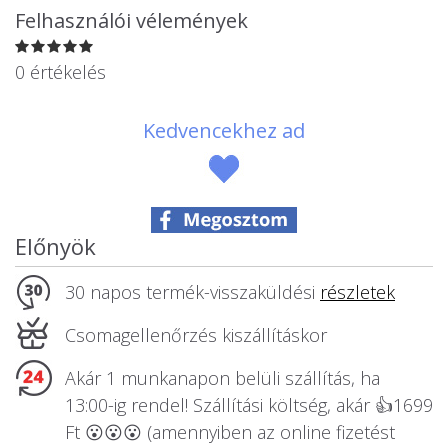
Állatos ajándéktárgyak
Felhasználói vélemények
0 értékelés
Kedvencekhez ad
Előnyök
30 napos termék-visszaküldési
részletek
Csomagellenőrzés kiszállításkor
Akár 1 munkanapon belüli szállítás, ha
13:00-ig rendel! Szállítási költség, akár 👍1699
Ft 😮😮😮 (amennyiben az online fizetést