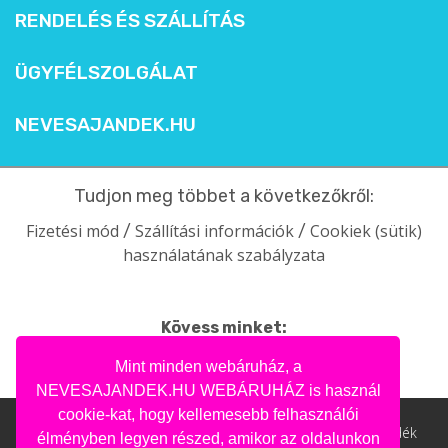
RENDELÉS ÉS SZÁLLÍTÁS
ÜGYFÉLSZOLGÁLAT
NEVESAJANDEK.HU
Tudjon meg többet a következőkről:
Fizetési mód
Szállítási információk
Cookiek (sütik)
/
/
használatának szabályzata
Kövess minket:
facebook
intagram
pinterest
youtube
Mint minden webáruház, a
NEVESAJANDEK.HU WEBÁRUHÁZ is használ
cookie-kat, hogy kellemesebb felhasználói
Nevesajandek.hu © 2004- 2020 | Ajándék webáruház, ajándék
élményben legyen részed, amikor az oldalunkon