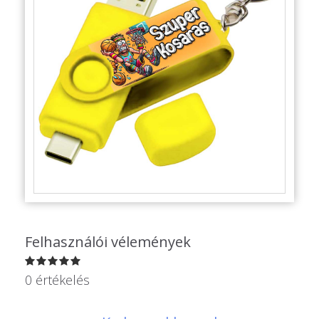
Alkalmakra
Ajándék Ötletek Férfiaknak
Ajándék Nőknek
Ajándék Gyerekeknek
Családtagoknak
Barátnak/Barátnőnek
Party kellékek
Névnapi ajándékok
Felhasználói vélemények
Vicces ajándékok
0 értékelés
Foglalkozás szerint