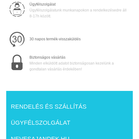
Ügyfélszolgálat
Ügyfélszolgálatunk munkanapokon a rendelkezésedre áll
8-17h között.
30 napos termék-visszaküldés
Biztonságos vásárlás
Minden elküldött adatot biztonságosan kezelünk a
gondtalan vásárlás érdekében!
RENDELÉS ÉS SZÁLLÍTÁS
ÜGYFÉLSZOLGÁLAT
NEVESAJANDEK.HU