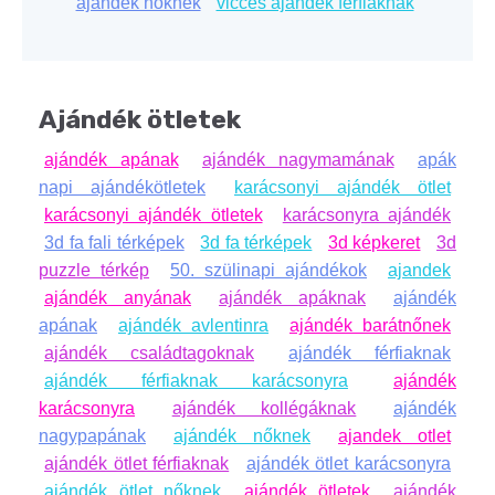
ajándék nőknek
vicces ajándék férfiaknak
Ajándék ötletek
ajándék apának
ajándék nagymamának
apák
napi ajándékötletek
karácsonyi ajándék ötlet
karácsonyi ajándék ötletek
karácsonyra ajándék
3d fa fali térképek
3d fa térképek
3d képkeret
3d
puzzle térkép
50. szülinapi ajándékok
ajandek
ajándék anyának
ajándék apáknak
ajándék
apának
ajándék avlentinra
ajándék barátnőnek
ajándék családtagoknak
ajándék férfiaknak
ajándék férfiaknak karácsonyra
ajándék
karácsonyra
ajándék kollégáknak
ajándék
nagypapának
ajándék nőknek
ajandek otlet
ajándék ötlet férfiaknak
ajándék ötlet karácsonyra
ajándék ötlet nőknek
ajándék ötletek
ajándék