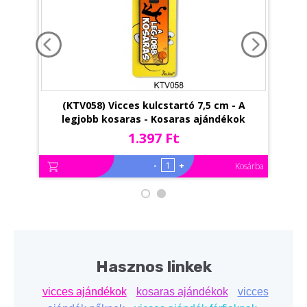
(KTV058) Vicces kulcstartó 7,5 cm - A
(
legjobb kosaras - Kosaras ajándékok
1.397 Ft
-
+
Kosárba
Hasznos linkek
vicces ajándékok
kosaras ajándékok
vicces