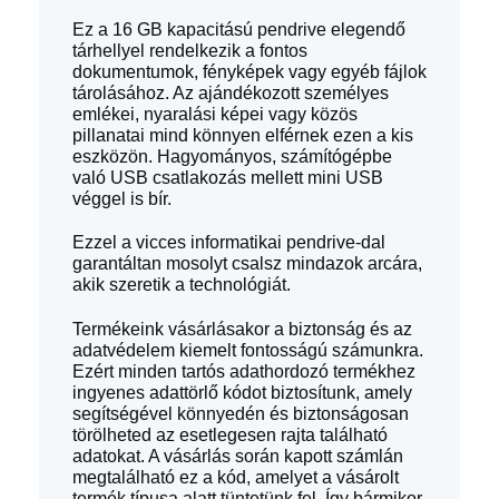
Ez a 16 GB kapacitású pendrive elegendő
tárhellyel rendelkezik a fontos
dokumentumok, fényképek vagy egyéb fájlok
tárolásához. Az ajándékozott személyes
emlékei, nyaralási képei vagy közös
pillanatai mind könnyen elférnek ezen a kis
eszközön. Hagyományos, számítógépbe
való USB csatlakozás mellett mini USB
véggel is bír.
Ezzel a vicces informatikai pendrive-dal
garantáltan mosolyt csalsz mindazok arcára,
akik szeretik a technológiát.
Termékeink vásárlásakor a biztonság és az
adatvédelem kiemelt fontosságú számunkra.
Ezért minden tartós adathordozó termékhez
ingyenes adattörlő kódot biztosítunk, amely
segítségével könnyedén és biztonságosan
törölheted az esetlegesen rajta található
adatokat. A vásárlás során kapott számlán
megtalálható ez a kód, amelyet a vásárolt
termék típusa alatt tüntetünk fel. Így bármikor