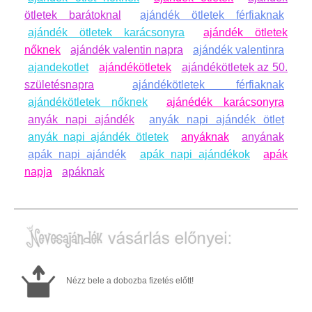
ötletek barátoknal
ajándék ötletek férfiaknak
ajándék ötletek karácsonyra
ajándék ötletek
nőknek
ajándék valentin napra
ajándék valentinra
ajandekotlet
ajándékötletek
ajándékötletek az 50.
születésnapra
ajándékötletek férfiaknak
ajándékötletek nőknek
ajánédék karácsonyra
anyák napi ajándék
anyák napi ajándék ötlet
anyák napi ajándék ötletek
anyáknak
anyának
apák napi ajándék
apák napi ajándékok
apák
napja
apáknak
Nézz bele a dobozba fizetés előtt!