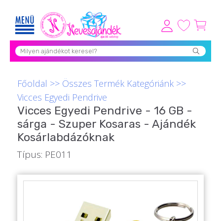
Viszonteladóknak
Újdonságok
Grill Party Kellékek ❤️
Főoldal
>>
Összes Termék Kategóriánk
>>
Vicces Egyedi Pendrive
Egyedi Ajándékok Rendelés
Vicces Egyedi Pendrive - 16 GB -
sárga - Szuper Kosaras - Ajándék
Összes Ajándék Kategória ⭐
Kosárlabdázóknak
Vicces Pólók
Típus: PE011
Szerelmes Ajándékok ❤
Budapest Ajándéktárgyak
Szülinapi ajándékok