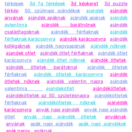
térképek
3d fa térképek
3d képkeret
3d puzzle
térkép
50. szülinapi ajándékok
ajandek
ajándék
anyának
ajándék apáknak
ajándék apának
ajándék
avlentinra
ajándék barátnőnek
ajándék
családtagoknak
ajándék férfiaknak
ajándék
férfiaknak karácsonyra
ajándék karácsonyra
ajándék
kollégáknak
ajándék nagypapának
ajándék nőknek
ajandek otlet
ajándék ötlet férfiaknak
ajándék ötlet
karácsonyra
ajándék ötlet nőknek
ajándék ötletek
ajándék ötletek barátoknal
ajándék ötletek
férfiaknak
ajándék ötletek karácsonyra
ajándék
ötletek nőknek
ajándék valentin napra
ajándék
valentinra
ajandekotlet
ajándékötletek
ajándékötletek az 50. születésnapra
ajándékötletek
férfiaknak
ajándékötletek nőknek
ajánédék
karácsonyra
anyák napi ajándék
anyák napi ajándék
ötlet
anyák napi ajándék ötletek
anyáknak
anyának
apák napi ajándék
apák napi ajándékok
apák napja
apáknak