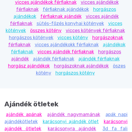
vicces ajándékok férfiaknak
vicces ajándékok
férfiaknak
férfiaknak ajándékok
horgászos
ajándékok
férfiaknak ajándék
vicces ajándék
férfiaknak
sütés-főzés konyhai kötények
vicces
kötények
összes kötény
vicces kötények férfiaknak
horgászos kötények
vicces kötény
horgászoknak
férfiaknak
vicces ajándékokk férfiaknak
ajándékok
férfiaknak
vicces ajándék férfiaknak
horgászos
ajándék
ajándék férfiaknak
ajándék férfiaknak
horgász ajándékok
horgászoknak ajándékok
öszes
kötény
horgászos kötény
Ajándék ötletek
ajándék apának
ajándék nagymamának
apák napi
ajándékötletek
karácsonyi ajándék ötlet
karácsonyi
ajándék ötletek
karácsonyra ajándék
3d fa fali