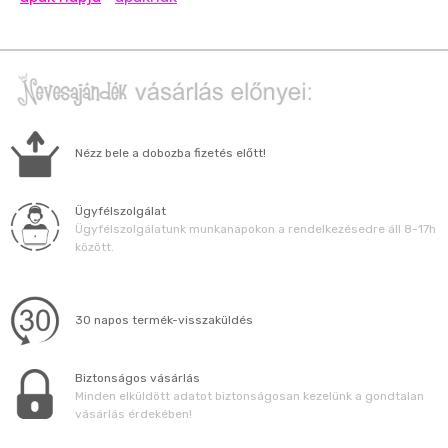
Nézz bele a dobozba fizetés előtt!
Ügyfélszolgálat
Ügyfélszolgálatunk munkanapokon a rendelkezésedre áll 8-17h
között.
30 napos termék-visszaküldés
Biztonságos vásárlás
Minden elküldött adatot biztonságosan kezelünk a gondtalan
vásárlás érdekében!