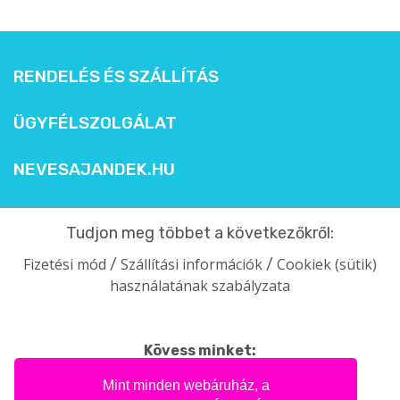
RENDELÉS ÉS SZÁLLÍTÁS
ÜGYFÉLSZOLGÁLAT
NEVESAJANDEK.HU
Tudjon meg többet a következőkről:
Fizetési mód
Szállítási információk
Cookiek (sütik)
/
/
használatának szabályzata
Kövess minket:
facebook
intagram
pinterest
youtube
Mint minden webáruház, a