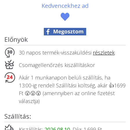
Állatos ajándéktárgyak
Kedvencekhez ad
Előnyök
30 napos termék-visszaküldési
részletek
Csomagellenőrzés kiszállításkor
Akár 1 munkanapon belüli szállítás, ha
13:00-ig rendel! Szállítási költség, akár 👍1699
Ft 😮😮😮 (amennyiben az online fizetést
választja)
Szállítás:
Kiszállítás:
2026.08.10.
Díja: 1.699 Ft