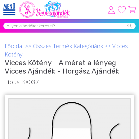
Viszonteladóknak
Újdonságok
Főoldal
>>
Összes Termék Kategóriánk
>>
Vicces
Grill Party Kellékek ❤️
Kötény
Vicces Kötény - A méret a lényeg -
Egyedi Ajándékok Rendelés
Vicces Ajándék - Horgász Ajándék
Összes Ajándék Kategória ⭐
Típus: KX037
Vicces Pólók
Szerelmes Ajándékok ❤
Budapest Ajándéktárgyak
Szülinapi ajándékok