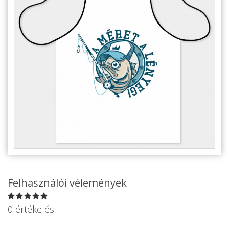
Alkalmakra
Ajándék Ötletek Férfiaknak
Ajándék Nőknek
Ajándék Gyerekeknek
Családtagoknak
Barátnak/Barátnőnek
Party kellékek
Névnapi ajándékok
Vicces ajándékok
Felhasználói vélemények
Foglalkozás szerint
0 értékelés
Sport/Hobbi szerint