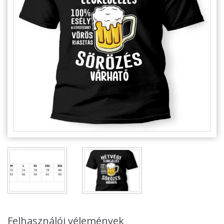
Alkalmakra
Ajándék Ötletek Férfiaknak
Ajándék Nőknek
Ajándék Gyerekeknek
Családtagoknak
Barátnak/Barátnőnek
Party kellékek
Névnapi ajándékok
Vicces ajándékok
Foglalkozás szerint
Sport/Hobbi szerint
Felhasználói vélemények