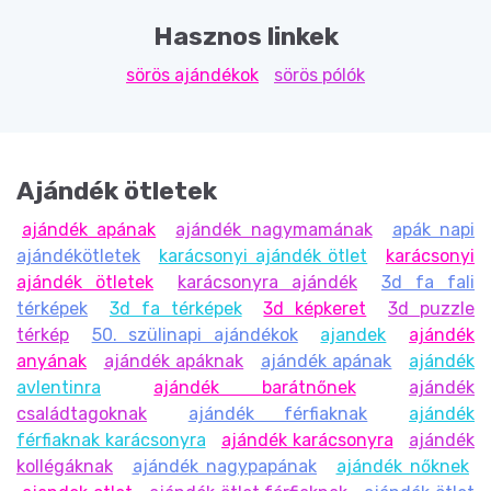
Hasznos linkek
sörös ajándékok
sörös pólók
Ajándék ötletek
ajándék apának
ajándék nagymamának
apák napi
ajándékötletek
karácsonyi ajándék ötlet
karácsonyi
ajándék ötletek
karácsonyra ajándék
3d fa fali
térképek
3d fa térképek
3d képkeret
3d puzzle
térkép
50. szülinapi ajándékok
ajandek
ajándék
anyának
ajándék apáknak
ajándék apának
ajándék
avlentinra
ajándék barátnőnek
ajándék
családtagoknak
ajándék férfiaknak
ajándék
férfiaknak karácsonyra
ajándék karácsonyra
ajándék
kollégáknak
ajándék nagypapának
ajándék nőknek