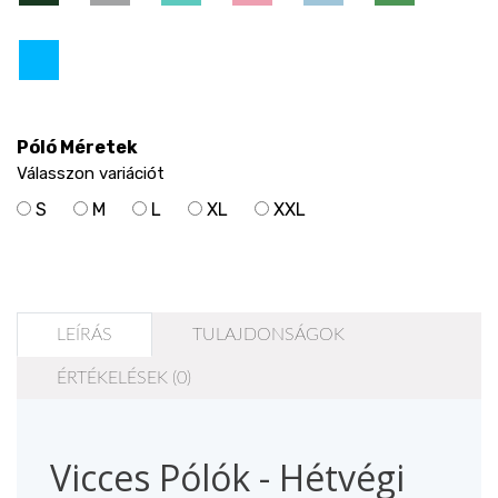
Póló Méretek
Válasszon variációt
S
M
L
XL
XXL
LEÍRÁS
TULAJDONSÁGOK
ÉRTÉKELÉSEK (0)
Vicces Pólók - Hétvégi