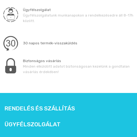
Ügyfélszolgálat
Ügyfélszolgálatunk munkanapokon a rendelkezésedre áll 8-17h
között.
30 napos termék-visszaküldés
Biztonságos vásárlás
Minden elküldött adatot biztonságosan kezelünk a gondtalan
vásárlás érdekében!
RENDELÉS ÉS SZÁLLÍTÁS
ÜGYFÉLSZOLGÁLAT