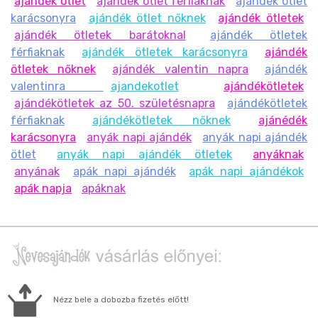
ajandek otlet
ajándék ötlet férfiaknak
ajándék ötlet
karácsonyra
ajándék ötlet nőknek
ajándék ötletek
ajándék ötletek barátoknal
ajándék ötletek
férfiaknak
ajándék ötletek karácsonyra
ajándék
ötletek nőknek
ajándék valentin napra
ajándék
valentinra
ajandekotlet
ajándékötletek
ajándékötletek az 50. születésnapra
ajándékötletek
férfiaknak
ajándékötletek nőknek
ajánédék
karácsonyra
anyák napi ajándék
anyák napi ajándék
ötlet
anyák napi ajándék ötletek
anyáknak
anyának
apák napi ajándék
apák napi ajándékok
apák napja
apáknak
Nézz bele a dobozba fizetés előtt!