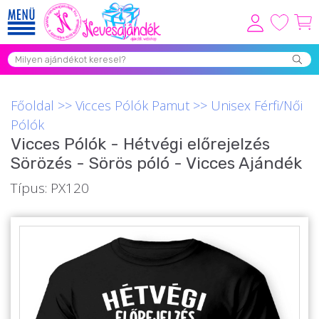
Viszonteladóknak
Újdonságok
Főoldal
>>
Vicces Pólók Pamut
>>
Unisex Férfi/Női
Grill Party Kellékek ❤️
Pólók
Vicces Pólók - Hétvégi előrejelzés
Egyedi Ajándékok Rendelés
Sörözés - Sörös póló - Vicces Ajándék
Összes Ajándék Kategória ⭐
Típus: PX120
Vicces Pólók
Szerelmes Ajándékok ❤
Budapest Ajándéktárgyak
Szülinapi ajándékok