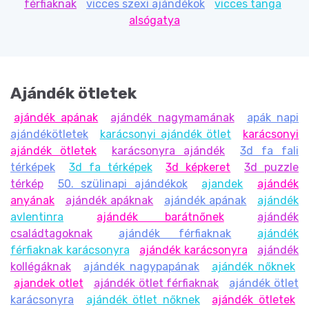
férfiaknak
vicces szexi ajándékok
vicces tanga
alsógatya
Ajándék ötletek
ajándék apának
ajándék nagymamának
apák napi
ajándékötletek
karácsonyi ajándék ötlet
karácsonyi
ajándék ötletek
karácsonyra ajándék
3d fa fali
térképek
3d fa térképek
3d képkeret
3d puzzle
térkép
50. szülinapi ajándékok
ajandek
ajándék
anyának
ajándék apáknak
ajándék apának
ajándék
avlentinra
ajándék barátnőnek
ajándék
családtagoknak
ajándék férfiaknak
ajándék
férfiaknak karácsonyra
ajándék karácsonyra
ajándék
kollégáknak
ajándék nagypapának
ajándék nőknek
ajandek otlet
ajándék ötlet férfiaknak
ajándék ötlet
karácsonyra
ajándék ötlet nőknek
ajándék ötletek