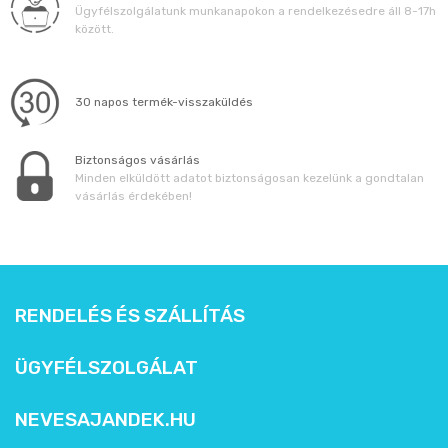
Ügyfélszolgálatunk munkanapokon a rendelkezésedre áll 8-17h
között.
30 napos termék-visszaküldés
Biztonságos vásárlás
Minden elküldött adatot biztonságosan kezelünk a gondtalan
vásárlás érdekében!
RENDELÉS ÉS SZÁLLÍTÁS
ÜGYFÉLSZOLGÁLAT
NEVESAJANDEK.HU