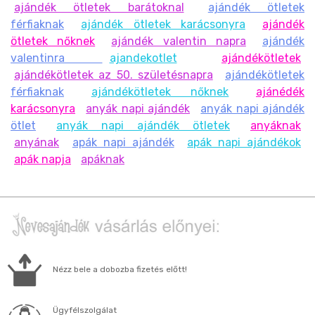
ajándék ötletek barátoknal
ajándék ötletek
férfiaknak
ajándék ötletek karácsonyra
ajándék
ötletek nőknek
ajándék valentin napra
ajándék
valentinra
ajandekotlet
ajándékötletek
ajándékötletek az 50. születésnapra
ajándékötletek
férfiaknak
ajándékötletek nőknek
ajánédék
karácsonyra
anyák napi ajándék
anyák napi ajándék
ötlet
anyák napi ajándék ötletek
anyáknak
anyának
apák napi ajándék
apák napi ajándékok
apák napja
apáknak
Nézz bele a dobozba fizetés előtt!
Ügyfélszolgálat