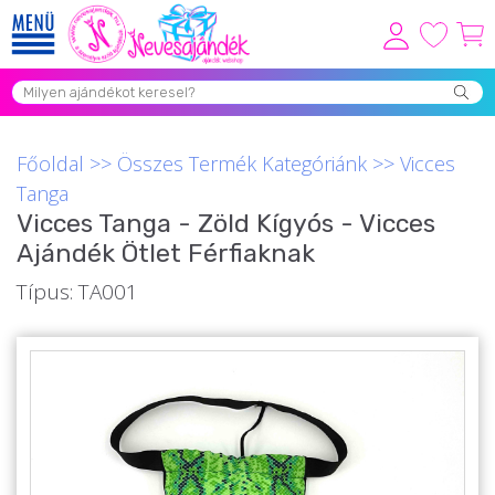
Viszonteladóknak
Újdonságok
Főoldal
>>
Összes Termék Kategóriánk
>>
Vicces
Grill Party Kellékek ❤️
Tanga
Vicces Tanga - Zöld Kígyós - Vicces
Egyedi Ajándékok Rendelés
Ajándék Ötlet Férfiaknak
Összes Ajándék Kategória ⭐
Típus: TA001
Vicces Pólók
Szerelmes Ajándékok ❤
Budapest Ajándéktárgyak
Szülinapi ajándékok