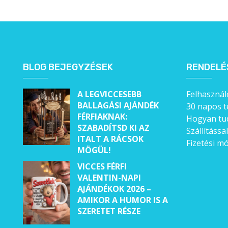
BLOG BEJEGYZÉSEK
RENDELÉ
A LEGVICCESEBB
Felhasználó
BALLAGÁSI AJÁNDÉK
30 napos t
FÉRFIAKNAK:
Hogyan tud
SZABADÍTSD KI AZ
Szállítássa
ITALT A RÁCSOK
Fizetési m
MÖGÜL!
VICCES FÉRFI
VALENTIN-NAPI
AJÁNDÉKOK 2026 –
AMIKOR A HUMOR IS A
SZERETET RÉSZE