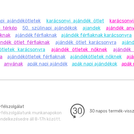
pi ajándékötletek
karácsonyi ajándék ötlet
karácsonyi
 térkép
50. szülinapi ajándékok
ajandek
ajándék an
oknak
ajándék férfiaknak
ajándék férfiaknak karácsonyra
ándék ötlet férfiaknak
ajándék ötlet karácsonyra
aján
ötletek karácsonyra
ajándék ötletek nőknek
ajándék 
ra
ajándékötletek férfiaknak
ajándékötletek nőknek
ajá
anyának
apák napi ajándék
apák napi ajándékok
apák 
félszolgálat
30 napos termék-viss
félszolgálatunk munkanapokon
endelkezésedre áll 8-17h között.