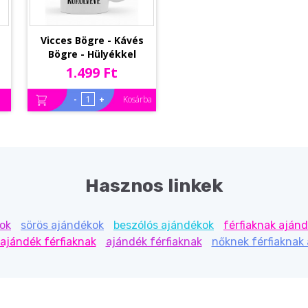
Vicces Bögre - Kávés
Bögre - Hülyékkel
i
vagyok körülvéve –
1.499 Ft
Vicces Ajándék
-
+
Kosárba
Hasznos linkek
kok
sörös ajándékok
beszólós ajándékok
férfiaknak aján
 ajándék férfiaknak
ajándék férfiaknak
nőknek férfiaknak