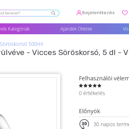
Bejelentkezés
mék Kategóriák
Ajándék Ötletek
Vi
 Söröskorsó 500ml
lvéve - Vicces Söröskorsó, 5 dl - V
Felhasználói véle
0 értékelés
Előnyök
30 napos termé