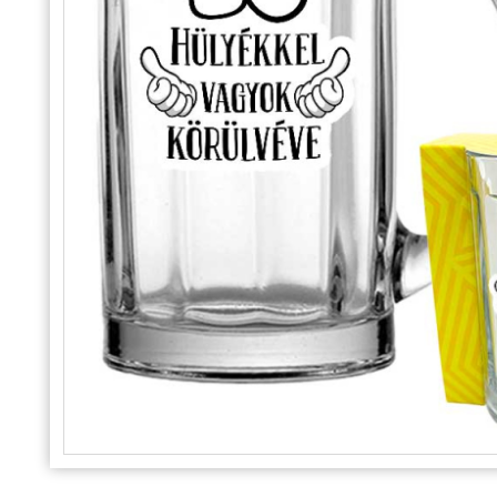
Alkalmakra
Ajándék Ötletek Férfiaknak
Ajándék Nőknek
Ajándék Gyerekeknek
Családtagoknak
Barátnak/Barátnőnek
Party kellékek
Névnapi ajándékok
Vicces ajándékok
Foglalkozás szerint
Sport/Hobbi szerint