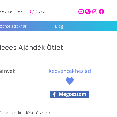
Kedvencek
Kosár
youtube
pinterest
intagram
facebook
szonteladóknak
Blog
icces Ajándék Ötlet
mények
Kedvencekhez ad
k-visszaküldési
részletek