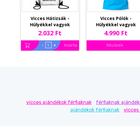
Vicces Hátizsák -
Vicces Pólók -
Hülyékkel vagyok
Hülyékkel vagyok
körülvéve – Vicces
körülvéve - Vicces férf
2.032 Ft
4.990 Ft
Ajándék
póló, Pamut póló
-
+
Kosárba
Részletek
vicces ajándékok férfiaknak
férfiaknak ajándé
ajándékok férfiaknak
vicces