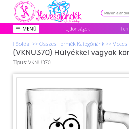
Viszonteladóknak
MENÜ
Újdonságok
Ter
Újdonságok
Főoldal
>>
Összes Termék Kategóriánk
>>
Vicces
Grill Party Kellékek ❤️
(VKNU370) Hülyékkel vagyok körü
Egyedi Ajándékok Rendelés
Típus: VKNU370
Összes Ajándék Kategória ⭐
Vicces Pólók
Szerelmes Ajándékok ❤
Budapest Ajándéktárgyak
Szülinapi ajándékok