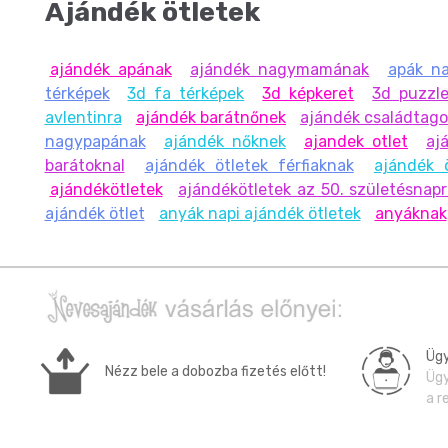
Ajándék ötletek
ajándék apának
ajándék nagymamának
apák na
térképek
3d fa térképek
3d képkeret
3d puzzle
avlentinra
ajándék barátnőnek
ajándék családtag
nagypapának
ajándék nőknek
ajandek otlet
aj
barátoknal
ajándék ötletek férfiaknak
ajándék 
ajándékötletek
ajándékötletek az 50. születésnap
ajándék ötlet
anyák napi ajándék ötletek
anyáknak
Ügy
Nézz bele a dobozba fizetés előtt!
Ügy
a r