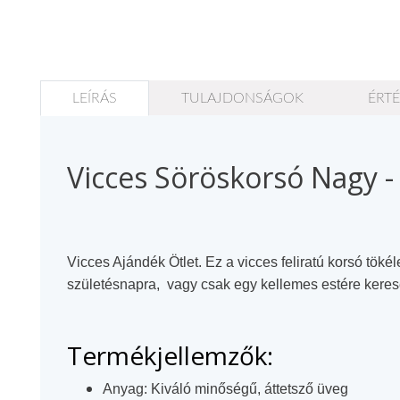
Állatos ajándéktárgyak
LEÍRÁS
TULAJDONSÁGOK
ÉRTÉ
Vicces Söröskorsó Nagy -
Vicces Ajándék Ötlet. Ez a vicces feliratú korsó töké
születésnapra, vagy csak egy kellemes estére kerese
Termékjellemzők:
Anyag:
Kiváló minőségű, áttetsző üveg