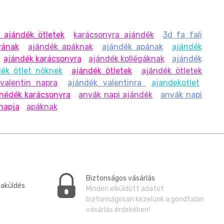
 ajándék ötletek
karácsonyra ajándék
3d fa fali
yának
ajándék apáknak
ajándék apának
ajándék
ajándék karácsonyra
ajándék kollégáknak
ajándék
dék ötlet nőknek
ajándék ötletek
ajándék ötletek
valentin napra
ajándék valentinra
ajandekotlet
nédék karácsonyra
anyák napi ajándék
anyák napi
napja
apáknak
Biztonságos vásárlás
zaküldés
Minden elküldött adatot
biztonságosan kezelünk a gondtalan
vásárlás érdekében!