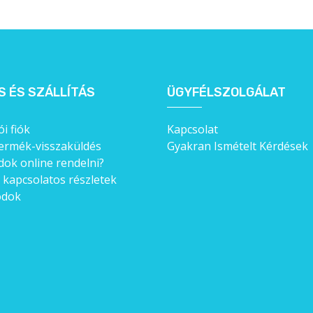
S ÉS SZÁLLÍTÁS
ÜGYFÉLSZOLGÁLAT
i fiók
Kapcsolat
ermék-visszaküldés
Gyakran Ismételt Kérdések
ok online rendelni?
l kapcsolatos részletek
ódok