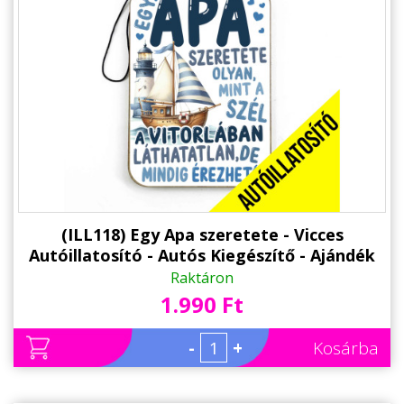
(ILL118) Egy Apa szeretete - Vicces
Autóillatosító - Autós Kiegészítő - Ajándék
Apának
Raktáron
1.990 Ft
-
+
Kosárba