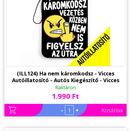
Állatos ajándéktárgyak
(ILL124) Ha nem káromkodsz - Vicces
Autóillatosító - Autós Kiegészítő - Vicces
Ajándék
Raktáron
1.990 Ft
-
+
Kosárba