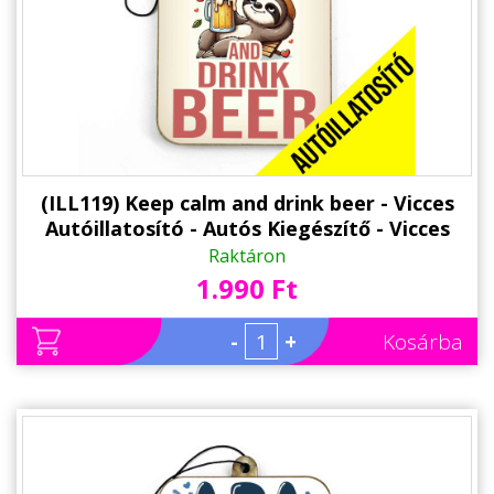
(ILL119) Keep calm and drink beer - Vicces
Autóillatosító - Autós Kiegészítő - Vicces
Ajándék
Raktáron
1.990 Ft
-
+
Kosárba