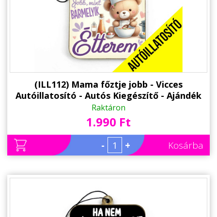
Alkalmakra
Ajándék Ötletek Férfiaknak
Ajándék Nőknek
Ajándék Gyerekeknek
Családtagoknak
(ILL112) Mama főztje jobb - Vicces
Autóillatosító - Autós Kiegészítő - Ajándék
Barátnak/Barátnőnek
Nagymamának
Raktáron
1.990 Ft
Party kellékek
Névnapi ajándékok
-
+
Kosárba
Vicces ajándékok
Foglalkozás szerint
Sport/Hobbi szerint