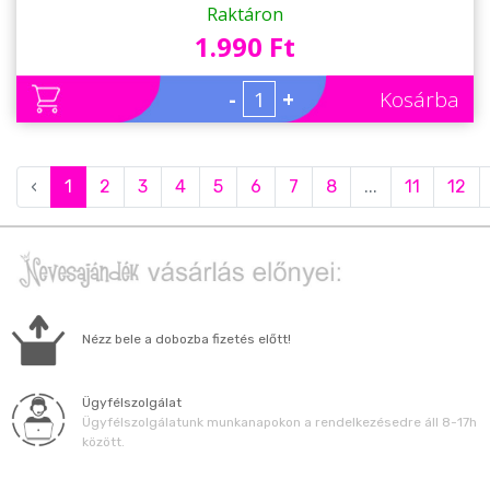
Anyának
Raktáron
1.990 Ft
-
+
Kosárba
‹
1
2
3
4
5
6
7
8
...
11
12
Nézz bele a dobozba fizetés előtt!
Ügyfélszolgálat
Ügyfélszolgálatunk munkanapokon a rendelkezésedre áll 8-17h
között.