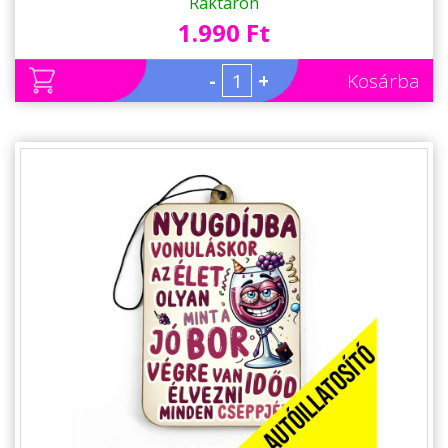
Ajándék
Raktáron
1.990 Ft
-
+
Kosárba