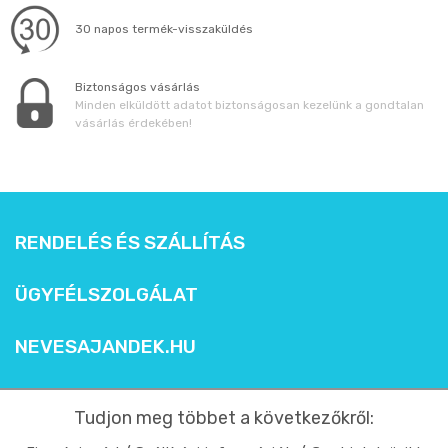
30 napos termék-visszaküldés
Biztonságos vásárlás
Minden elküldött adatot biztonságosan kezelünk a gondtalan
vásárlás érdekében!
RENDELÉS ÉS SZÁLLÍTÁS
ÜGYFÉLSZOLGÁLAT
NEVESAJANDEK.HU
Tudjon meg többet a következőkről: