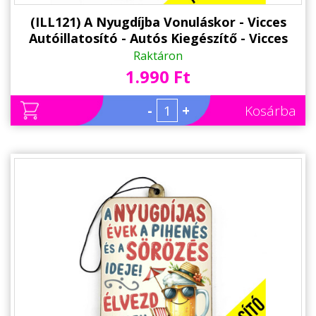
(ILL121) A Nyugdíjba Vonuláskor - Vicces
Autóillatosító - Autós Kiegészítő - Vicces
Ajándék Nyugdíjasnak
Raktáron
1.990 Ft
-
+
Kosárba