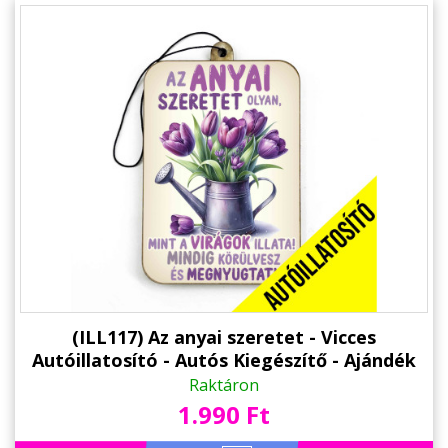
(ILL117) Az anyai szeretet - Vicces
Autóillatosító - Autós Kiegészítő - Ajándék
Anyának
Raktáron
1.990 Ft