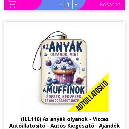
-
+
Kosárba
(ILL116) Az anyák olyanok - Vicces
Autóillatosító - Autós Kiegészítő - Ajándék