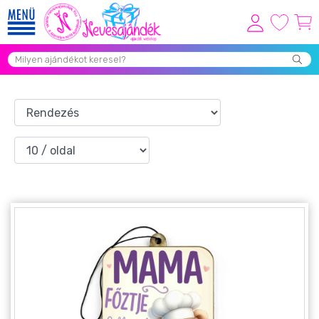
Viszonteladóknak
Újdonságok
Grill Party Kellékek ❤️
Egyedi Ajándékok Rendelés
Összes Ajándék Kategória ⭐
Vicces Pólók
Szerelmes Ajándékok ❤
Budapest Ajándéktárgyak
Szülinapi ajándékok