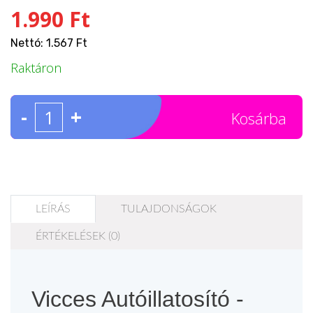
1.990 Ft
Nettó: 1.567 Ft
Raktáron
-
+
Kosárba
LEÍRÁS
TULAJDONSÁGOK
ÉRTÉKELÉSEK (0)
Vicces Autóillatosító -