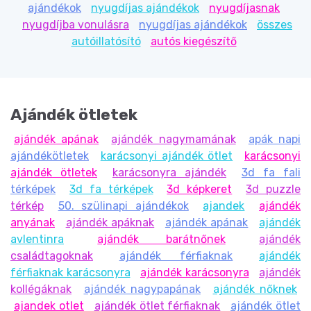
ajándékok
nyugdíjas ajándékok
nyugdíjasnak
nyugdíjba vonulásra
nyugdíjas ajándékok
összes
autóillatósító
autós kiegészítő
Ajándék ötletek
ajándék apának
ajándék nagymamának
apák napi
ajándékötletek
karácsonyi ajándék ötlet
karácsonyi
ajándék ötletek
karácsonyra ajándék
3d fa fali
térképek
3d fa térképek
3d képkeret
3d puzzle
térkép
50. szülinapi ajándékok
ajandek
ajándék
anyának
ajándék apáknak
ajándék apának
ajándék
avlentinra
ajándék barátnőnek
ajándék
családtagoknak
ajándék férfiaknak
ajándék
férfiaknak karácsonyra
ajándék karácsonyra
ajándék
kollégáknak
ajándék nagypapának
ajándék nőknek
ajandek otlet
ajándék ötlet férfiaknak
ajándék ötlet