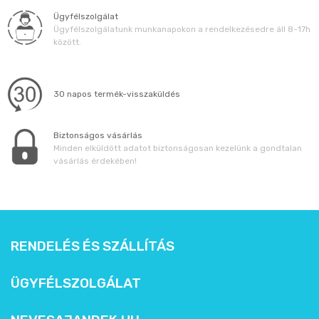
Ügyfélszolgálat
Ügyfélszolgálatunk munkanapokon a rendelkezésedre áll 8-17h
között.
30 napos termék-visszaküldés
Biztonságos vásárlás
Minden elküldött adatot biztonságosan kezelünk a gondtalan
vásárlás érdekében!
RENDELÉS ÉS SZÁLLÍTÁS
ÜGYFÉLSZOLGÁLAT