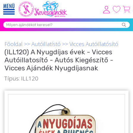
Viszonteladóknak
Újdonságok
Főoldal
>>
Autóillatístó
>>
Vicces Autóillatósító
Grill Party Kellékek ❤️
(ILL120) A Nyugdíjas évek - Vicces
Autóillatosító - Autós Kiegészítő -
Egyedi Ajándékok Rendelés
Vicces Ajándék Nyugdíjasnak
Összes Ajándék Kategória ⭐
Típus: ILL120
Vicces Pólók
Szerelmes Ajándékok ❤
Budapest Ajándéktárgyak
Szülinapi ajándékok