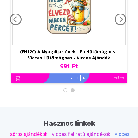
(FH120) A Nyugdíjas évek - Fa Hűtőmágnes -
Vicces Hűtőmágnes - Vicces Ajándék
Nyugdíjasnak
991 Ft
-
+
Kosárba
Hasznos linkek
sörös ajándékok
vicces feliratú ajándékok
vicces