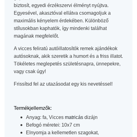
biztosít, egyedi érzékszervi élményt nyújtva.
Egyesével, akasztóval ellátva csomagoljuk a
maximális kényelem érdekében. Különböző
stílusokban kaphatók, így mindenki találhat
magának megfelelőt.
A vicces feliratú autóillatosítók remek ajándékok
autósoknak, akik szeretik a humort és a friss illatot.
Tökéletes meglepetés születésnapra, ünnepekre,
vagy csak úgy!
Frissítsd fel az utazásodat egy kis nevetéssel!
Termékjellemzők:
Anyag: fa, Vicces
matricás
dizájn
Befogó méretei: 10x7 cm
Elnyomja a kellemetlen szagokat,