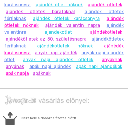
karácsonyra
ajándék ötlet nőknek
ajándék ötletek
ajándék ötletek barátoknal
ajándék ötletek
férfiaknak
ajándék ötletek karácsonyra
ajándék
ötletek nőknek
ajándék valentin napra
ajándék
valentinra
ajandekotlet
ajándékötletek
ajándékötletek az 50. születésnapra
ajándékötletek
férfiaknak
ajándékötletek nőknek
ajánédék
karácsonyra
anyák napi ajándék
anyák napi ajándék
ötlet
anyák napi ajándék ötletek
anyáknak
anyának
apák napi ajándék
apák napi ajándékok
apák napja
apáknak
Nézz bele a dobozba fizetés előtt!