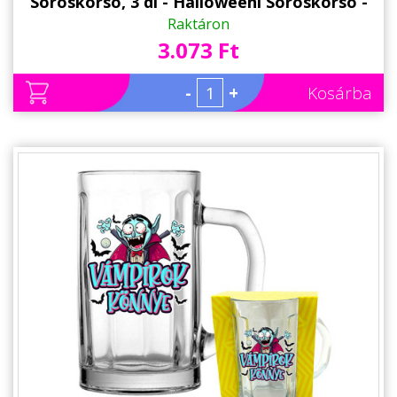
Söröskorsó, 3 dl - Halloweeni Söröskorsó -
Halloween Kellék
Raktáron
3.073 Ft
-
+
Kosárba