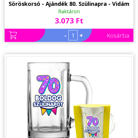
Söröskorsó - Ajándék 80. Szülinapra - Vidám
Szülinapi Ajándék
Raktáron
3.073 Ft
-
+
Kosárba