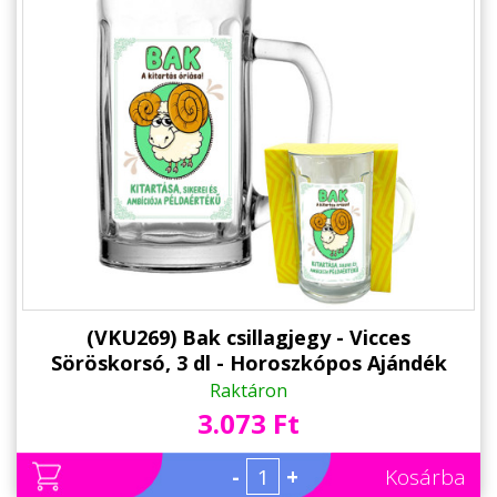
(VKU269) Bak csillagjegy - Vicces
Söröskorsó, 3 dl - Horoszkópos Ajándék
Szülinapra
Raktáron
3.073 Ft
-
+
Kosárba