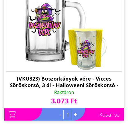
(VKU323) Boszorkányok vére - Vicces
Söröskorsó, 3 dl - Halloweeni Söröskorsó -
Halloween Kellék
Raktáron
3.073 Ft
-
+
Kosárba