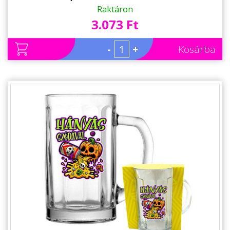
Halloween Kellék
Raktáron
3.073 Ft
-
+
Kosárba