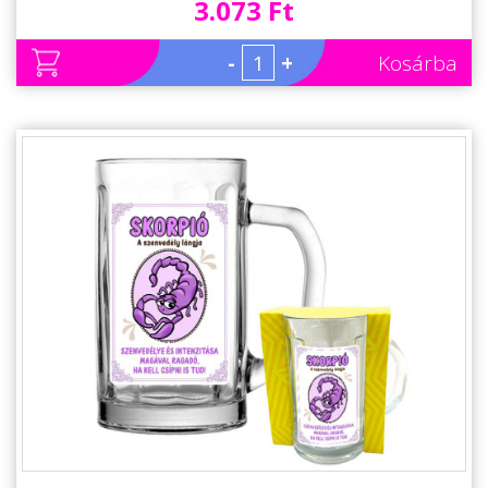
3.073 Ft
-
+
Kosárba