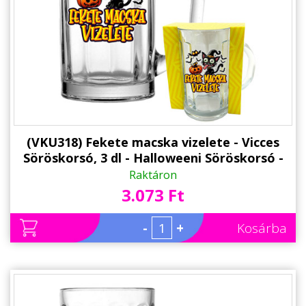
(VKU318) Fekete macska vizelete - Vicces
Söröskorsó, 3 dl - Halloweeni Söröskorsó -
Halloween Kellék
Raktáron
3.073 Ft
-
+
Kosárba