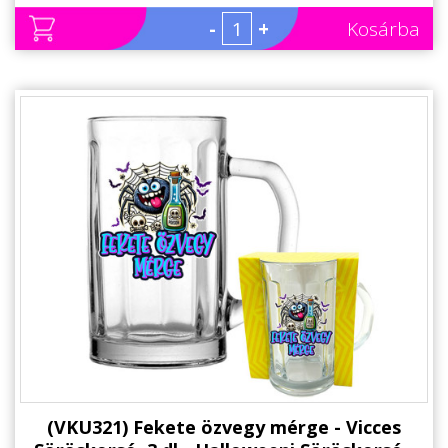
-
+
Kosárba
(VKU321) Fekete özvegy mérge - Vicces