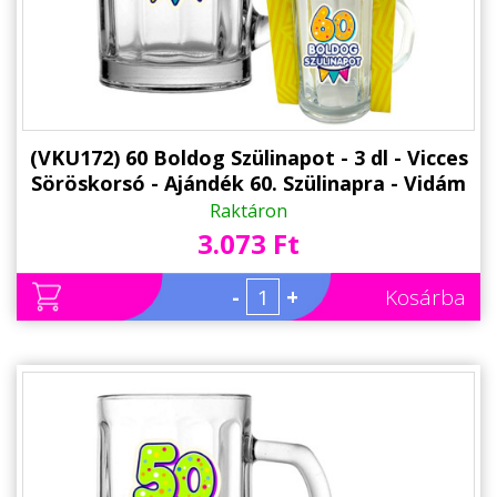
(VKU172) 60 Boldog Szülinapot - 3 dl - Vicces
Söröskorsó - Ajándék 60. Szülinapra - Vidám
Szülinapi Ajándék
Raktáron
3.073 Ft
-
+
Kosárba