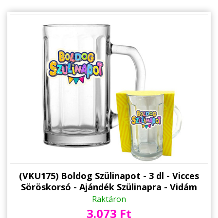
(VKU175) Boldog Szülinapot - 3 dl - Vicces
Söröskorsó - Ajándék Szülinapra - Vidám
Szülinapi Ajándék
Raktáron
3.073 Ft