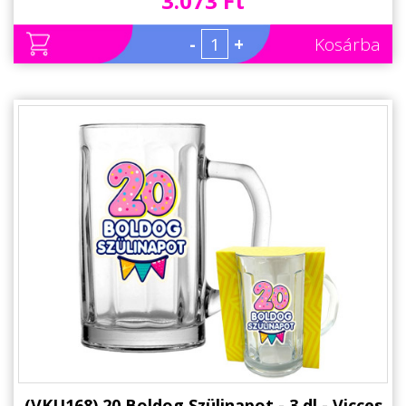
3.073 Ft
-
+
Kosárba
(VKU168) 20 Boldog Szülinapot - 3 dl - Vicces