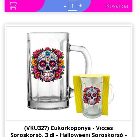
Állatos ajándéktárgyak
-
+
Kosárba
(VKU327) Cukorkoponya - Vicces
Söröskorsó, 3 dl - Halloweeni Söröskorsó -