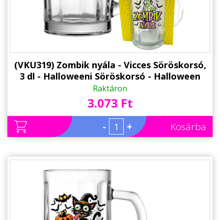
(VKU319) Zombik nyála - Vicces Söröskorsó,
3 dl - Halloweeni Söröskorsó - Halloween
Kellék
Raktáron
3.073 Ft
-
+
Kosárba