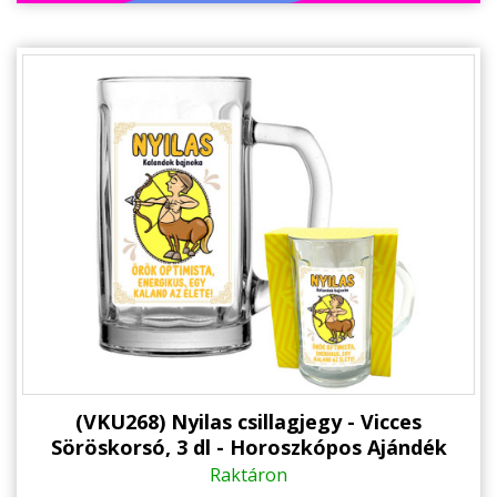
(VKU268) Nyilas csillagjegy - Vicces
Söröskorsó, 3 dl - Horoszkópos Ajándék
Szülinapra
Raktáron