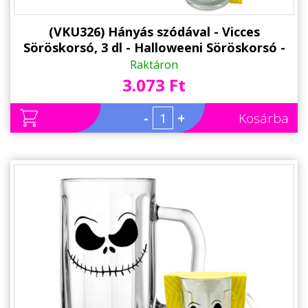
(VKU326) Hányás szódával - Vicces
Söröskorsó, 3 dl - Halloweeni Söröskorsó -
Halloween Kellék
Raktáron
3.073 Ft
-
+
Kosárba