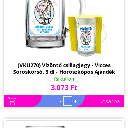
(VKU270) Vízöntő csillagjegy - Vicces
Söröskorsó, 3 dl - Horoszkópos Ajándék
Szülinapra
Raktáron
3.073 Ft
-
+
Kosárba