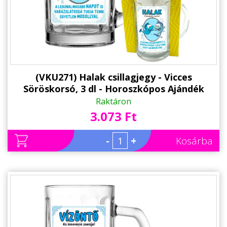
(VKU271) Halak csillagjegy - Vicces
Söröskorsó, 3 dl - Horoszkópos Ajándék
Szülinapra
Raktáron
3.073 Ft
-
+
Kosárba