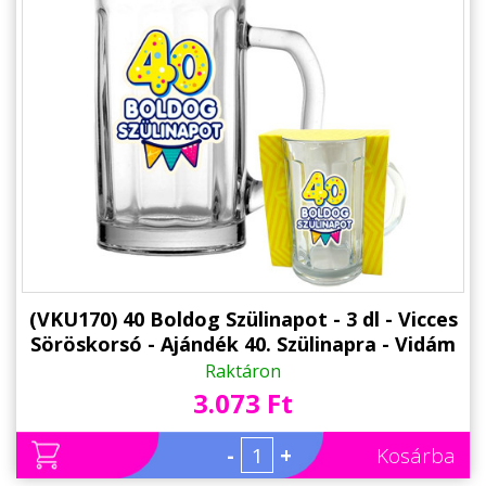
(VKU170) 40 Boldog Szülinapot - 3 dl - Vicces
Söröskorsó - Ajándék 40. Szülinapra - Vidám
Szülinapi Ajándék
Raktáron
3.073 Ft
-
+
Kosárba