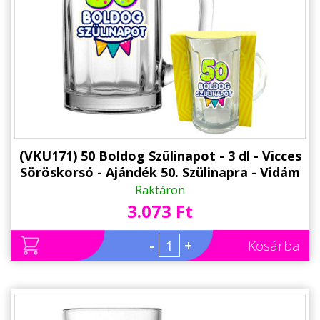
(VKU171) 50 Boldog Szülinapot - 3 dl - Vicces
Söröskorsó - Ajándék 50. Szülinapra - Vidám
Szülinapi Ajándék
Raktáron
3.073 Ft
-
+
Kosárba