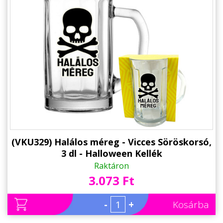
(VKU329) Halálos méreg - Vicces Söröskorsó,
3 dl - Halloween Kellék
Raktáron
3.073 Ft
-
+
Kosárba