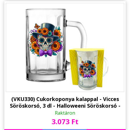
Alkalmakra
Ajándék Ötletek Férfiaknak
Ajándék Nőknek
Ajándék Gyerekeknek
Családtagoknak
Barátnak/Barátnőnek
Party kellékek
Névnapi ajándékok
Vicces ajándékok
(VKU330) Cukorkoponya kalappal - Vicces
Söröskorsó, 3 dl - Halloweeni Söröskorsó -
Foglalkozás szerint
Halloween Kellék
Raktáron
3.073 Ft
Sport/Hobbi szerint