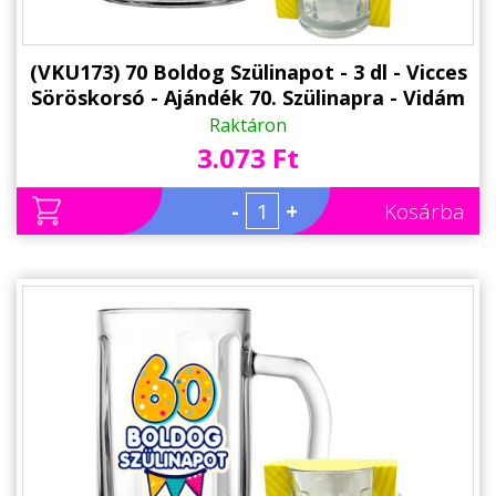
(VKU173) 70 Boldog Szülinapot - 3 dl - Vicces
Söröskorsó - Ajándék 70. Szülinapra - Vidám
Szülinapi Ajándék
Raktáron
3.073 Ft
-
+
Kosárba