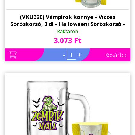
(VKU320) Vámpírok könnye - Vicces
Söröskorsó, 3 dl - Halloweeni Söröskorsó -
Halloween Kellék
Raktáron
3.073 Ft
-
+
Kosárba