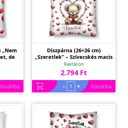
m) „Nem
Díszpárna (26×26 cm)
et, de
„Szeretlek” – Szívecskés macis
icces
párna | Valentin-napi
Raktáron
rna |
romantikus ajándék
2.794 Ft
ndék
Kosárba
-
+
Kosárba