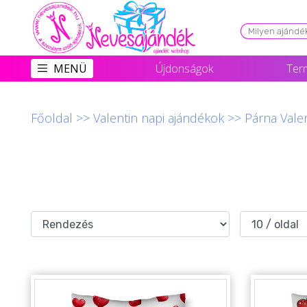
Viszonteladóknak
MENÜ
Újdonságok
Ter
Újdonságok
Grill Party Kellékek ❤️
Főoldal
>>
Valentin napi ajándékok
>>
Párna Vale
Egyedi Ajándékok Rendelés
Összes Ajándék Kategória ⭐
Vicces Pólók
Szerelmes Ajándékok ❤
Budapest Ajándéktárgyak
Szülinapi ajándékok