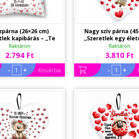
zpárna (26×26 cm)
Nagy szív párna (45
tlek kapibárás – „Te
„Szeretlek egy élet
az én kapibárám!” |
bárányos párna | Va
Raktáron
Raktáron
entin napi ajándék
Napi Ajándék
2.794 Ft
3.810 Ft
-
+
Kosárba
-
+