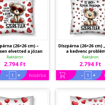
párna (26×26 cm) –
Díszpárna (26×26 cm) 
esen elvetted a józan
a kedvenc problé
vicces szerelmes macis
koronás Macis Párna 
Raktáron
Raktáron
párna
szerelmes aján
2.794 Ft
2.794 Ft
-
+
Kosárba
-
+