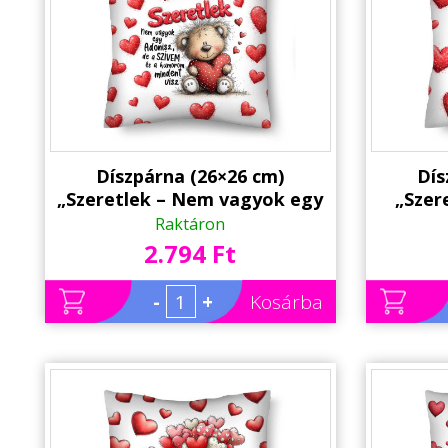
Állatos ajándéktárgyak
Díszpárna (26×26 cm)
Dís
„Szeretlek – Nem vagyok egy
„Szer
Adonisz” Macis Párna | Vicces
bárány
Raktáron
szerelmes Valentin-napi
Val
2.794 Ft
ajándék
-
+
Kosárba