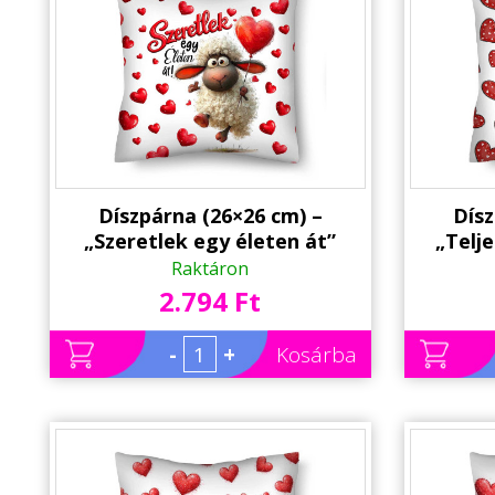
Alkalmakra
Ajándék Ötletek Férfiaknak
Ajándék Nőknek
Ajándék Gyerekeknek
Családtagoknak
Díszpárna (26×26 cm) –
Dísz
Barátnak/Barátnőnek
„Szeretlek egy életen át”
„Telj
szerelmes bárányos párna
eszem” 
Raktáron
Party kellékek
2.794 Ft
Névnapi ajándékok
-
+
Kosárba
Vicces ajándékok
Foglalkozás szerint
Sport/Hobbi szerint