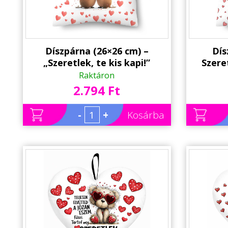
Díszpárna (26×26 cm) –
Dís
„Szeretlek, te kis kapi!”
Szere
kapibárás szerelmes párna |
vagy 
Raktáron
Valentin napi ajándék
Val
2.794 Ft
-
+
Kosárba