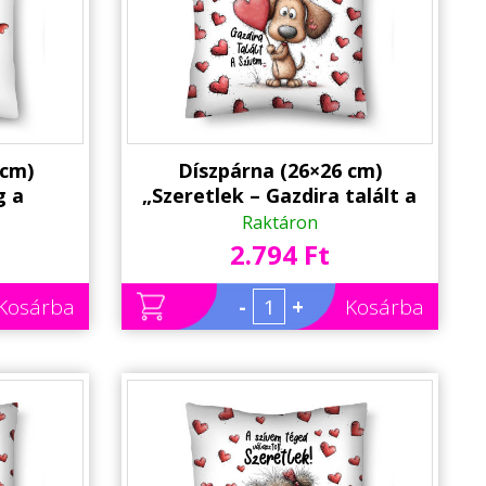
 cm)
Díszpárna (26×26 cm)
g a
„Szeretlek – Gazdira talált a
t is” –
szívem” – Kutyás szerelmes
Raktáron
is párna
párna | Valentin napi ajándék
2.794 Ft
ándék
Kosárba
-
+
Kosárba