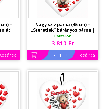
 cm) –
Nagy szív párna (45 cm) –
en át”
„Szeretlek” bárányos párna |
lentin
Valentin Napi Ajándék
Raktáron
3.810 Ft
Kosárba
-
+
Kosárba