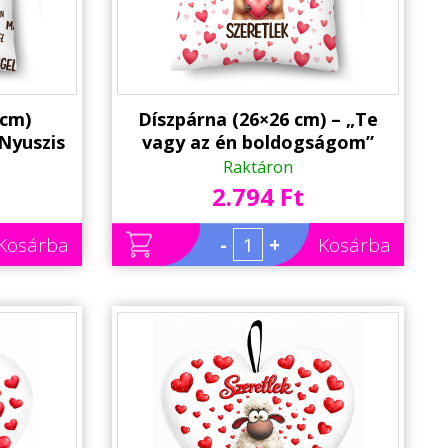
 cm)
Díszpárna (26×26 cm) – „Te
 Nyuszis
vagy az én boldogságom”
alentin
kapibárás szerelmes párna |
Raktáron
Valentin napi ajándék
2.794 Ft
Kosárba
-
+
Kosárba