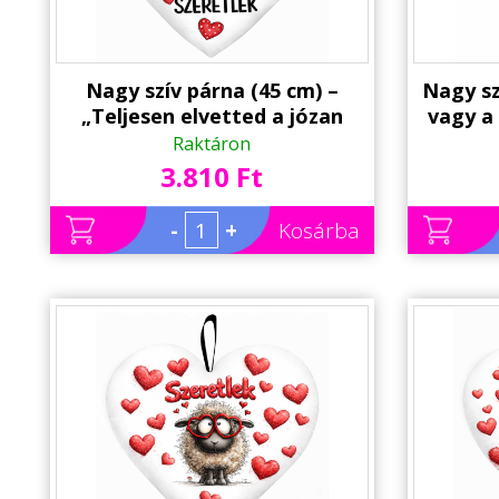
Nagy szív párna (45 cm) –
Nagy sz
„Teljesen elvetted a józan
vagy a
eszem” macis párna | Valentin
kor
Raktáron
Napi Ajándék
Val
3.810 Ft
-
+
Kosárba