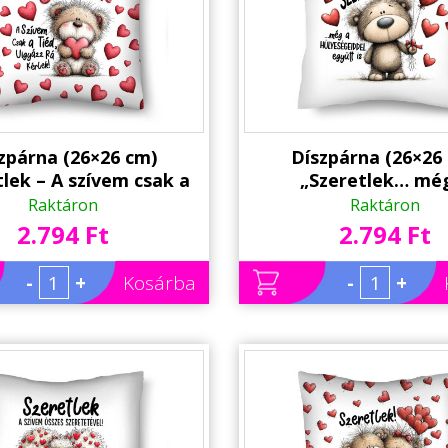
zpárna (26×26 cm)
Díszpárna (26×26
tlek – A szívem csak a
„Szeretlek… mé
 Szerelmes macis párna
hülyeségeiddel együt
Raktáron
Raktáron
lentin-napi ajándék
Vicces szerelmes mac
2.794 Ft
2.794 Ft
| Valentin-napi aj
-
+
Kosárba
-
+