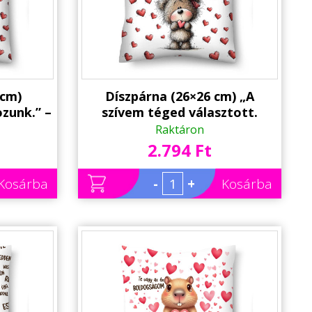
 cm)
Díszpárna (26×26 cm) „A
ozunk.” –
szívem téged választott.
rna |
Szeretlek!” – Szerelmes macis
Raktáron
ndék
párna | Valentin napi ajándék
2.794 Ft
Kosárba
-
+
Kosárba