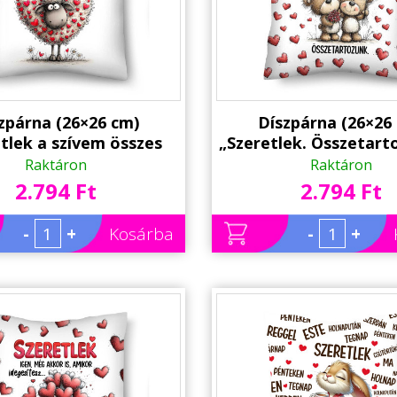
zpárna (26×26 cm)
Díszpárna (26×26
tlek a szívem összes
„Szeretlek. Összetart
etével!” – Szerelmes
Szerelmes macis pá
Raktáron
Raktáron
yos párna | Valentin
Valentin napi ajá
2.794 Ft
2.794 Ft
napi ajándék
-
+
Kosárba
-
+