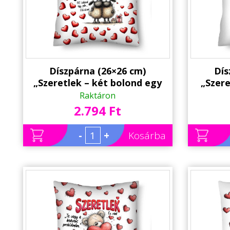
Díszpárna (26×26 cm)
Dís
„Szeretlek – két bolond egy
„Szere
pár” – Szerelmes bárányos
szeret
Raktáron
párna | Valentin napi ajándék
bárán
2.794 Ft
-
+
Kosárba