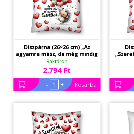
Díszpárna (26×26 cm) „Az
Dís
agyamra mész, de még mindig
„Szere
szeretlek” – Vicces szerelmes
tiéd” –
Raktáron
sünis párna | Valentin-napi
| Va
2.794 Ft
ajándék
-
+
Kosárba