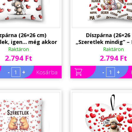
zpárna (26×26 cm)
Díszpárna (26×26
tlek, igen… még akkor
„Szeretlek mindig” –
mikor idegesítesz” –
szerelmes párna | V
Raktáron
Raktáron
szerelmes macis párna
napi ajándék
2.794 Ft
2.794 Ft
lentin napi ajándék
-
+
Kosárba
-
+