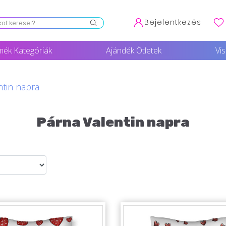
Bejelentkezés
mék Kategóriák
Ajándék Ötletek
Vi
ntin napra
Párna Valentin napra