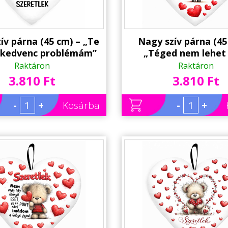
ív párna (45 cm) – „Te
Nagy szív párna (45
 kedvenc problémám”
„Téged nem lehet
onás macis párna |
szeretni” bárányos 
Raktáron
Raktáron
entin Napi Ajándék
Valentin Napi Ajá
3.810 Ft
3.810 Ft
-
+
Kosárba
-
+