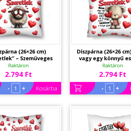
zpárna (26×26 cm)
Díszpárna (26×26 c
etlek” – Szemüveges
vagy egy könnyű es
os szerelmes párna |
ezért imádlak” – V
Raktáron
Raktáron
entin-napi ajándék
szerelmes macis pá
2.794 Ft
2.794 Ft
Valentin-napi ajá
-
+
Kosárba
-
+