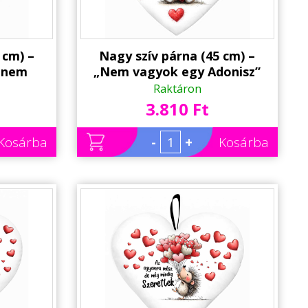
 cm) –
Nagy szív párna (45 cm) –
 nem
„Nem vagyok egy Adonisz”
párna |
macis párna | Valentin Napi
Raktáron
ndék
Ajándék
3.810 Ft
Kosárba
-
+
Kosárba