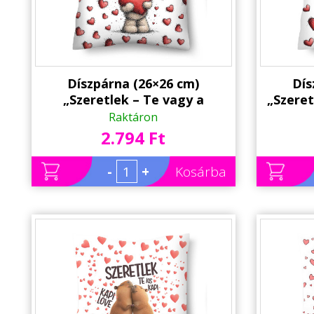
Díszpárna (26×26 cm)
Dís
„Szeretlek – Te vagy a
„Szere
kedvenc problémám” – Vicces
is, a
Raktáron
szerelmes macis párna |
Vicces 
2.794 Ft
Valentin napi ajándék
| Va
-
+
Kosárba