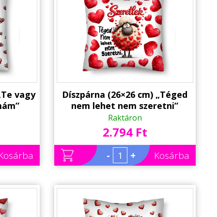
„Te vagy
Díszpárna (26×26 cm) „Téged
mám”
nem lehet nem szeretni”
| Vicces
Bárányos Párna | Szerelmes
Raktáron
dék
Valentin-napi ajándék
2.794 Ft
Kosárba
-
+
Kosárba