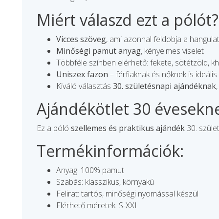
Miért válaszd ezt a pólót?
Vicces szöveg
, ami azonnal feldobja a hangula
Minőségi pamut anyag
, kényelmes viselet
Többféle színben elérhető: fekete, sötétzöld, kha
Uniszex fazon
– férfiaknak és nőknek is ideális
Kiváló választás
30. születésnapi ajándéknak
Ajándékötlet 30 évesekn
Ez a póló
szellemes és praktikus ajándék
30. szület
Termékinformációk:
Anyag: 100% pamut
Szabás: klasszikus, környakú
Felirat: tartós, minőségi nyomással készül
Elérhető méretek: S-XXL