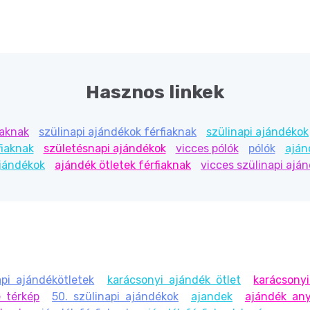
Hasznos linkek
iaknak
szülinapi ajándékok férfiaknak
szülinapi ajándékok
fiaknak
születésnapi ajándékok
vicces pólók
pólók
aján
ajándékok
ajándék ötletek férfiaknak
vicces szülinapi ajá
pi ajándékötletek
karácsonyi ajándék ötlet
karácsonyi
 térkép
50. szülinapi ajándékok
ajandek
ajándék an