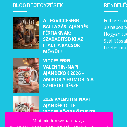
BLOG BEJEGYZÉSEK
RENDELÉ
A LEGVICCESEBB
Felhasználó
BALLAGÁSI AJÁNDÉK
30 napos t
FÉRFIAKNAK:
Hogyan tud
SZABADÍTSD KI AZ
Szállítássa
ITALT A RÁCSOK
Fizetési m
MÖGÜL!
VICCES FÉRFI
VALENTIN-NAPI
AJÁNDÉKOK 2026 –
AMIKOR A HUMOR IS A
SZERETET RÉSZE
2026 VALENTIN-NAPI
AJÁNDÉK ÖTLET –
VICCES BÖGRE ŐSZINTE
PÁROKNAK
Mint minden webáruház, a