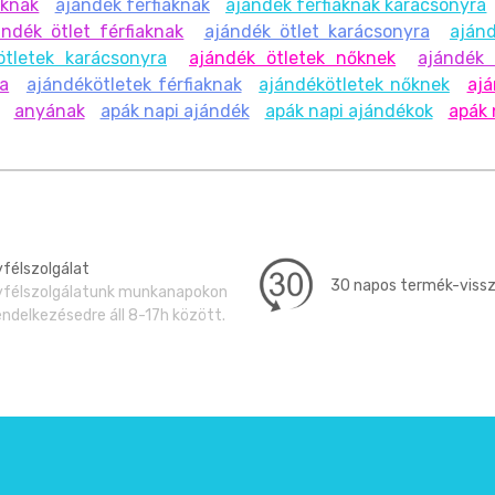
oknak
ajándék férfiaknak
ajándék férfiaknak karácsonyra
ándék ötlet férfiaknak
ajándék ötlet karácsonyra
aján
ötletek karácsonyra
ajándék ötletek nőknek
ajándék 
ra
ajándékötletek férfiaknak
ajándékötletek nőknek
ajá
anyának
apák napi ajándék
apák napi ajándékok
apák 
félszolgálat
30 napos termék-viss
félszolgálatunk munkanapokon
endelkezésedre áll 8-17h között.