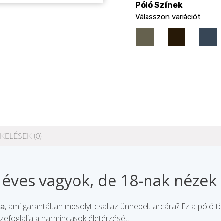
Póló Színek
Válasszon variációt
KELÉSEK (0)
0 éves vagyok, de 18-nak nézek 
ra
, ami garantáltan mosolyt csal az ünnepelt arcára? Ez a póló tök
zefoglalja a harmincasok életérzését.