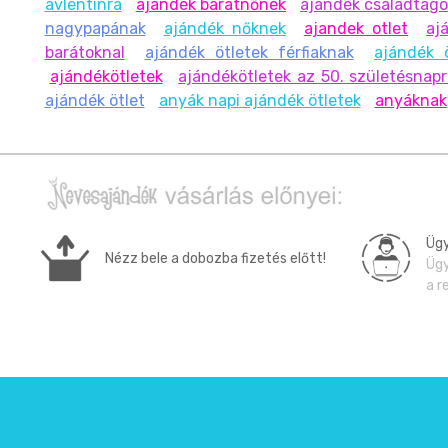
avlentinra
ajándék barátnőnek
ajándék családtag
nagypapának
ajándék nőknek
ajandek otlet
aj
barátoknal
ajándék ötletek férfiaknak
ajándék 
ajándékötletek
ajándékötletek az 50. születésnap
ajándék ötlet
anyák napi ajándék ötletek
anyáknak
Ügy
Nézz bele a dobozba fizetés előtt!
Ügy
a r