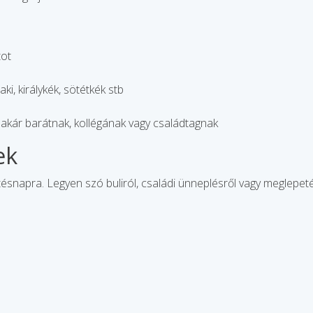
tot
ki, királykék, sötétkék stb
, akár barátnak, kollégának vagy családtagnak
ek
ésnapra. Legyen szó buliról, családi ünneplésről vagy meglepetésr