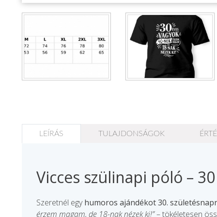
Állatos ajándéktárgyak
LEÍRÁS
TULAJDONSÁGOK
ÉRTÉ
Vicces szülinapi póló – 3
Szeretnél egy
humoros ajándékot 30. születésnap
érzem magam, de 18-nak nézek ki!”
– tökéletesen öss