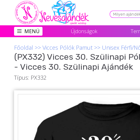
Viszonteladóknak
MENÜ
Újdonságok
Ter
Újdonságok
Főoldal
>>
Vicces Pólók Pamut
>>
Unisex Férfi/N
Grill Party Kellékek ❤️
(PX332) Vicces 30. Szülinapi P
Egyedi Ajándékok Rendelés
- Vicces 30. Szülinapi Ajándék
Összes Ajándék Kategória ⭐
Típus: PX332
Vicces Pólók
Szerelmes Ajándékok ❤
Budapest Ajándéktárgyak
Szülinapi ajándékok