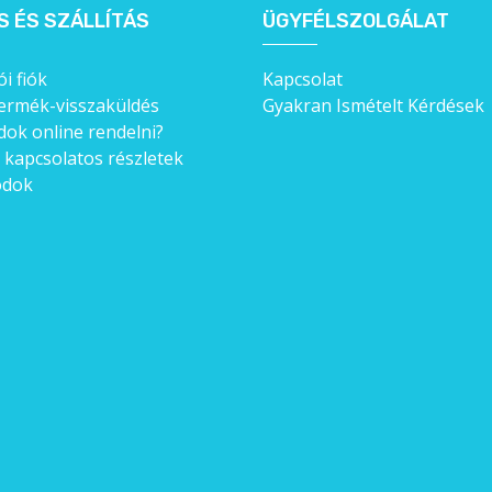
S ÉS SZÁLLÍTÁS
ÜGYFÉLSZOLGÁLAT
i fiók
Kapcsolat
ermék-visszaküldés
Gyakran Ismételt Kérdések
ok online rendelni?
l kapcsolatos részletek
ódok