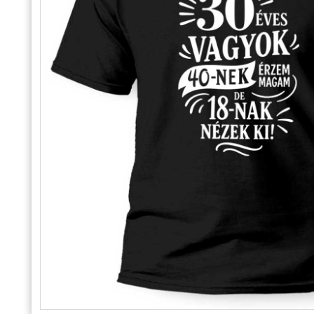
Alkalmakra
Ajándék Ötletek Férfiaknak
Ajándék Nőknek
Ajándék Gyerekeknek
Családtagoknak
Barátnak/Barátnőnek
Party kellékek
Névnapi ajándékok
Vicces ajándékok
Foglalkozás szerint
Sport/Hobbi szerint