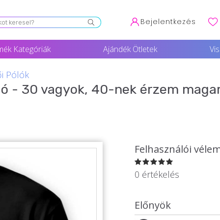
Bejelentkezés
mék Kategóriák
Ajándék Ötletek
Vi
ői Pólók
óló - 30 vagyok, 40-nek érzem maga
Felhasználói véle
0 értékelés
Előnyök