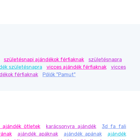
születésnapi ajándékok férfiaknak
születésnapra
dék születésnapra
vicces ajándék férfiaknak
vicces
ndékok férfiaknak
Pólók "Pamut"
 ajándék ötletek
karácsonyra ajándék
3d fa fali
yának
ajándék apáknak
ajándék apának
ajándék