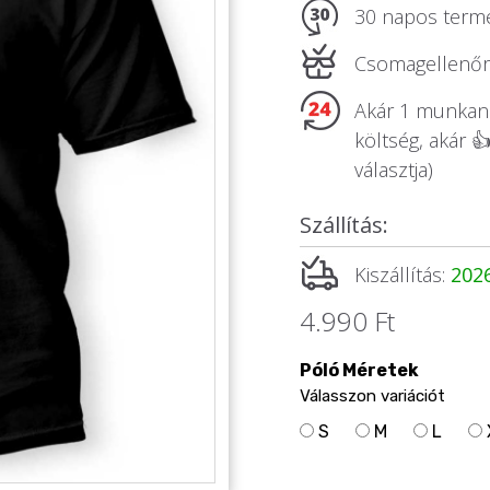
30 napos termé
Csomagellenőrz
Akár 1 munkanap
költség, akár 
választja)
Szállítás:
Kiszállítás:
2026
4.990 Ft
Póló Méretek
Válasszon variációt
S
M
L