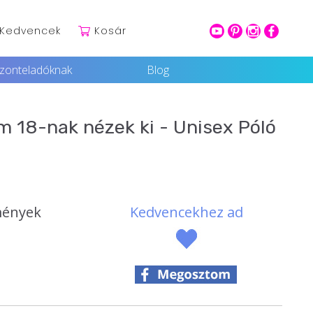
Kedvencek
Kosár
youtube
pinterest
intagram
facebook
szonteladóknak
Blog
m 18-nak nézek ki - Unisex Póló
mények
Kedvencekhez ad