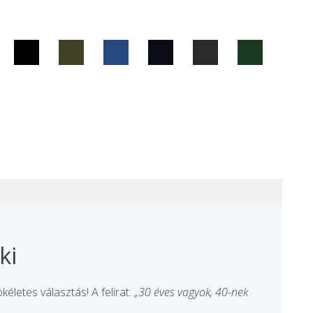
ki
életes választás! A felirat:
„30 éves vagyok, 40-nek