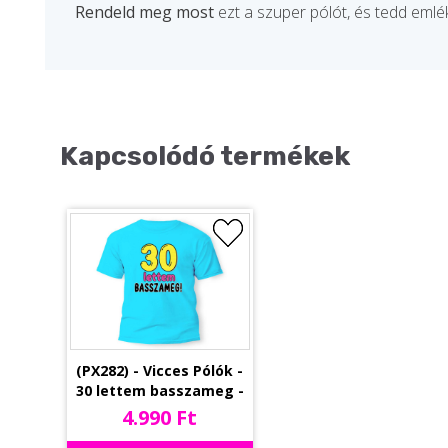
Rendeld meg most
ezt a szuper pólót, és tedd emlé
Kapcsolódó termékek
(PX282) - Vicces Pólók -
30 lettem basszameg -
Unisex Póló - Vicces
4.990 Ft
Ajándék - Ajándék 30.