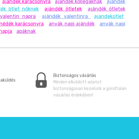
ajándék karácsonyra
ajándék kollégáknak
ajándék
dék ötlet nőknek
ajándék ötletek
ajándék ötletek
valentin napra
ajándék valentinra
ajandekotlet
nédék karácsonyra
anyák napi ajándék
anyák napi
napja
apáknak
Biztonságos vásárlás
zaküldés
Minden elküldött adatot
biztonságosan kezelünk a gondtalan
vásárlás érdekében!