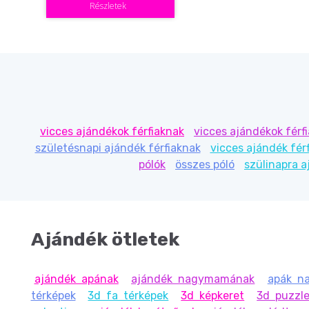
Szülinapra
Részletek
vicces ajándékok férfiaknak
vicces ajándékok férf
születésnapi ajándék férfiaknak
vicces ajándék fér
pólók
összes póló
szülinapra 
Ajándék ötletek
ajándék apának
ajándék nagymamának
apák na
térképek
3d fa térképek
3d képkeret
3d puzzle