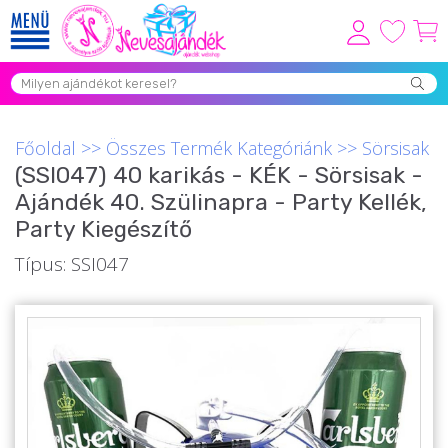
Viszonteladóknak
Újdonságok
Főoldal
>>
Összes Termék Kategóriánk
>>
Sörsisak
Grill Party Kellékek ❤️
(SSI047) 40 karikás - KÉK - Sörsisak -
Ajándék 40. Szülinapra - Party Kellék,
Egyedi Ajándékok Rendelés
Party Kiegészítő
Összes Ajándék Kategória ⭐
Típus: SSI047
Vicces Pólók
Szerelmes Ajándékok ❤
Budapest Ajándéktárgyak
Szülinapi ajándékok