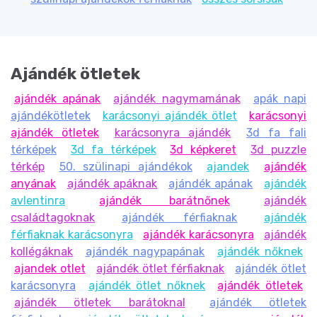
Ajándék ötletek
ajándék apának
ajándék nagymamának
apák napi
ajándékötletek
karácsonyi ajándék ötlet
karácsonyi
ajándék ötletek
karácsonyra ajándék
3d fa fali
térképek
3d fa térképek
3d képkeret
3d puzzle
térkép
50. szülinapi ajándékok
ajandek
ajándék
anyának
ajándék apáknak
ajándék apának
ajándék
avlentinra
ajándék barátnőnek
ajándék
családtagoknak
ajándék férfiaknak
ajándék
férfiaknak karácsonyra
ajándék karácsonyra
ajándék
kollégáknak
ajándék nagypapának
ajándék nőknek
ajandek otlet
ajándék ötlet férfiaknak
ajándék ötlet
karácsonyra
ajándék ötlet nőknek
ajándék ötletek
ajándék ötletek barátoknal
ajándék ötletek