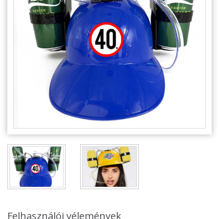
Alkalmakra
Ajándék Ötletek Férfiaknak
Ajándék Nőknek
Ajándék Gyerekeknek
Családtagoknak
Barátnak/Barátnőnek
Party kellékek
Névnapi ajándékok
Vicces ajándékok
Foglalkozás szerint
Sport/Hobbi szerint
Felhasználói vélemények