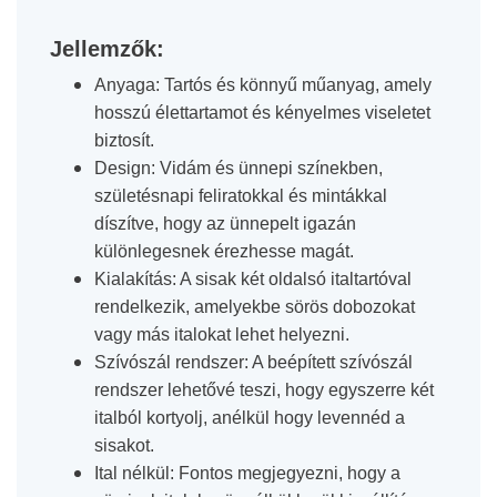
Jellemzők:
Anyaga:
Tartós és könnyű műanyag, amely
hosszú élettartamot és kényelmes viseletet
biztosít.
Design:
Vidám és ünnepi színekben,
születésnapi feliratokkal és mintákkal
díszítve, hogy az ünnepelt igazán
különlegesnek érezhesse magát.
Kialakítás:
A sisak két oldalsó italtartóval
rendelkezik, amelyekbe sörös dobozokat
vagy más italokat lehet helyezni.
Szívószál rendszer:
A beépített szívószál
rendszer lehetővé teszi, hogy egyszerre két
italból kortyolj, anélkül hogy levennéd a
sisakot.
Ital nélkül:
Fontos megjegyezni, hogy a