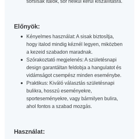
sörsisak italok, sör nélkül kerül kiszállításra.
Előnyök:
Kényelmes használat:
A sisak biztosítja,
hogy italod mindig kéznél legyen, miközben
a kezeid szabadon maradnak.
Szórakoztató megjelenés:
A születésnapi
design garantáltan feldobja a hangulatot és
vidámságot csempész minden eseménybe.
Praktikus:
Kiváló választás születésnapi
bulikra, hosszú eseményekre,
sporteseményekre, vagy bármilyen bulira,
ahol fontos a szabad mozgás.
Használat: