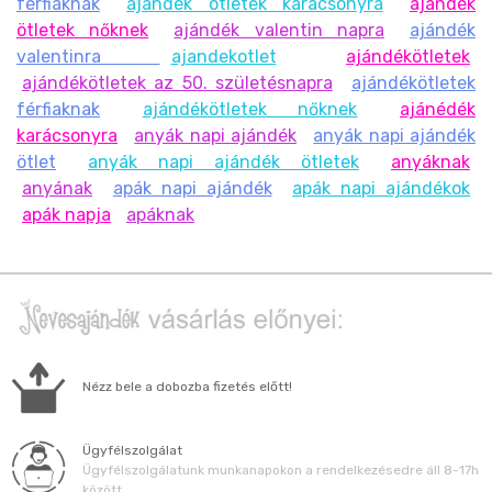
férfiaknak
ajándék ötletek karácsonyra
ajándék
ötletek nőknek
ajándék valentin napra
ajándék
valentinra
ajandekotlet
ajándékötletek
ajándékötletek az 50. születésnapra
ajándékötletek
férfiaknak
ajándékötletek nőknek
ajánédék
karácsonyra
anyák napi ajándék
anyák napi ajándék
ötlet
anyák napi ajándék ötletek
anyáknak
anyának
apák napi ajándék
apák napi ajándékok
apák napja
apáknak
Nézz bele a dobozba fizetés előtt!
Ügyfélszolgálat
Ügyfélszolgálatunk munkanapokon a rendelkezésedre áll 8-17h
között.