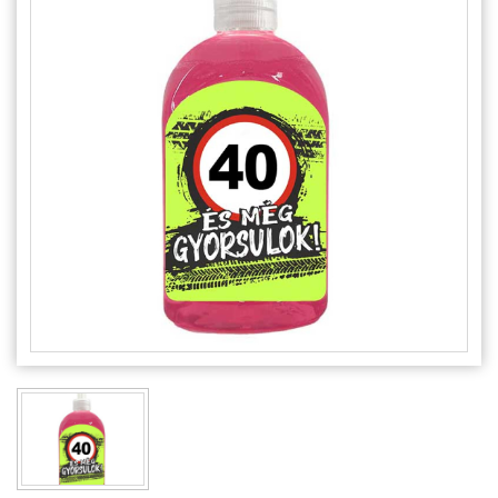
Alkalmakra
Ajándék Ötletek Férfiaknak
Ajándék Nőknek
Ajándék Gyerekeknek
Családtagoknak
Barátnak/Barátnőnek
Party kellékek
Névnapi ajándékok
Vicces ajándékok
Foglalkozás szerint
Sport/Hobbi szerint