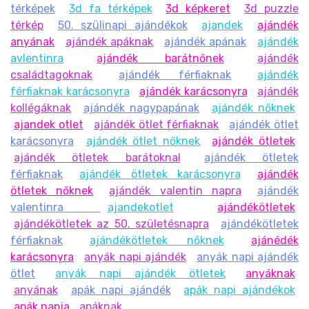
térképek
3d fa térképek
3d képkeret
3d puzzle
térkép
50. szülinapi ajándékok
ajandek
ajándék
anyának
ajándék apáknak
ajándék apának
ajándék
avlentinra
ajándék barátnőnek
ajándék
családtagoknak
ajándék férfiaknak
ajándék
férfiaknak karácsonyra
ajándék karácsonyra
ajándék
kollégáknak
ajándék nagypapának
ajándék nőknek
ajandek otlet
ajándék ötlet férfiaknak
ajándék ötlet
karácsonyra
ajándék ötlet nőknek
ajándék ötletek
ajándék ötletek barátoknal
ajándék ötletek
férfiaknak
ajándék ötletek karácsonyra
ajándék
ötletek nőknek
ajándék valentin napra
ajándék
valentinra
ajandekotlet
ajándékötletek
ajándékötletek az 50. születésnapra
ajándékötletek
férfiaknak
ajándékötletek nőknek
ajánédék
karácsonyra
anyák napi ajándék
anyák napi ajándék
ötlet
anyák napi ajándék ötletek
anyáknak
anyának
apák napi ajándék
apák napi ajándékok
apák napja
apáknak