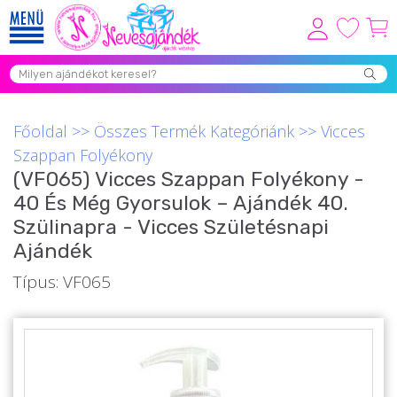
Viszonteladóknak
Újdonságok
Főoldal
>>
Összes Termék Kategóriánk
>>
Vicces
Grill Party Kellékek ❤️
Szappan Folyékony
(VF065) Vicces Szappan Folyékony -
Egyedi Ajándékok Rendelés
40 És Még Gyorsulok – Ajándék 40.
Összes Ajándék Kategória ⭐
Szülinapra - Vicces Születésnapi
Ajándék
Vicces Pólók
Típus: VF065
Szerelmes Ajándékok ❤
Budapest Ajándéktárgyak
Szülinapi ajándékok