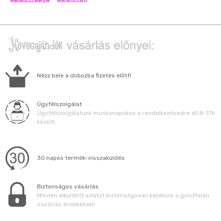
Nézz bele a dobozba fizetés előtt!
Ügyfélszolgálat
Ügyfélszolgálatunk munkanapokon a rendelkezésedre áll 8-17h
között.
30 napos termék-visszaküldés
Biztonságos vásárlás
Minden elküldött adatot biztonságosan kezelünk a gondtalan
vásárlás érdekében!