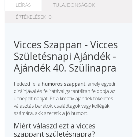
LEÍRÁS
TULAJDONSÁGOK
ÉRTÉKELÉSEK (0)
Vicces Szappan - Vicces
Születésnapi Ajándék -
Ajándék 40. Szülinapra
Fedezd fel a
humoros szappant
, amely egyedi
dizájnjával és feliratával garantáltan feldobja az
ünnepelt napját! Ez a kreatív ajándék tökéletes
választás barátok, családtagok vagy kollégák
számára, akik szeretik a jó humort.
Miért válaszd ezt a vicces
szappant születésnapra?