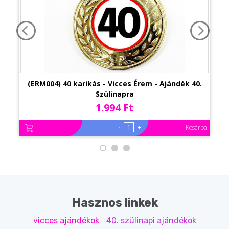
(ERM004) 40 karikás - Vicces Érem - Ajándék 40.
Szülinapra
1.994 Ft
-
+
Kosárba
Hasznos linkek
vicces ajándékok
40. szülinapi ajándékok