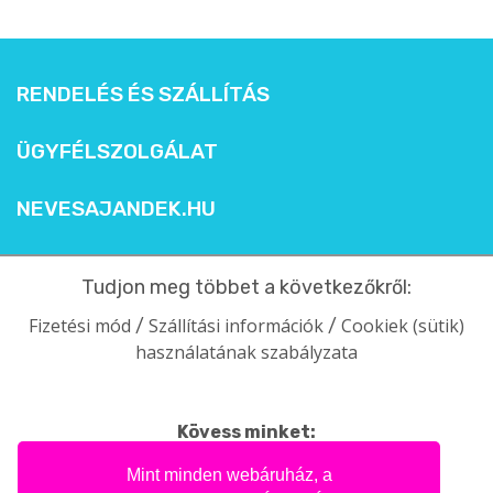
RENDELÉS ÉS SZÁLLÍTÁS
ÜGYFÉLSZOLGÁLAT
NEVESAJANDEK.HU
Tudjon meg többet a következőkről:
Fizetési mód
Szállítási információk
Cookiek (sütik)
/
/
használatának szabályzata
Kövess minket:
facebook
intagram
pinterest
youtube
Mint minden webáruház, a