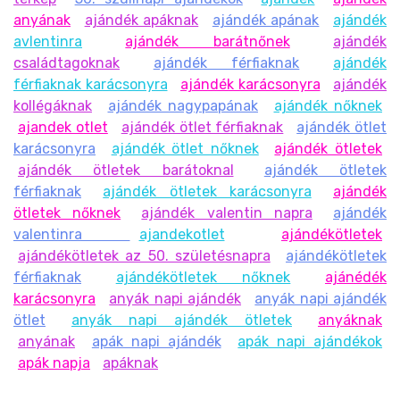
anyának
ajándék apáknak
ajándék apának
ajándék
avlentinra
ajándék barátnőnek
ajándék
családtagoknak
ajándék férfiaknak
ajándék
férfiaknak karácsonyra
ajándék karácsonyra
ajándék
kollégáknak
ajándék nagypapának
ajándék nőknek
ajandek otlet
ajándék ötlet férfiaknak
ajándék ötlet
karácsonyra
ajándék ötlet nőknek
ajándék ötletek
ajándék ötletek barátoknal
ajándék ötletek
férfiaknak
ajándék ötletek karácsonyra
ajándék
ötletek nőknek
ajándék valentin napra
ajándék
valentinra
ajandekotlet
ajándékötletek
ajándékötletek az 50. születésnapra
ajándékötletek
férfiaknak
ajándékötletek nőknek
ajánédék
karácsonyra
anyák napi ajándék
anyák napi ajándék
ötlet
anyák napi ajándék ötletek
anyáknak
anyának
apák napi ajándék
apák napi ajándékok
apák napja
apáknak