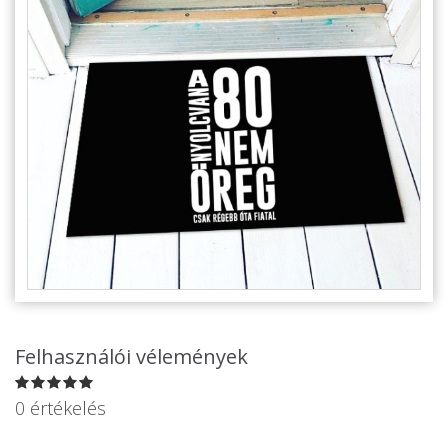
Alkalmakra
Ajándék Ötletek Férfiaknak
Ajándék Nőknek
Ajándék Gyerekeknek
Családtagoknak
Barátnak/Barátnőnek
Party kellékek
Névnapi ajándékok
Vicces ajándékok
Felhasználói vélemények
Foglalkozás szerint
0 értékelés
Sport/Hobbi szerint