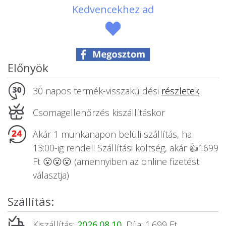
Kedvencekhez ad
Állatos ajándéktárgyak
Előnyök
30 napos termék-visszaküldési
részletek
Csomagellenőrzés kiszállításkor
Akár 1 munkanapon belüli szállítás, ha
13:00-ig rendel! Szállítási költség, akár 👍1699
Ft 😮😮😮 (amennyiben az online fizetést
választja)
Szállítás:
Kiszállítás:
2026.08.10.
Díja: 1.699 Ft