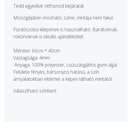
Tedd egyedivé otthonod bejáratát.
Mosógépben mosható, színe, mintája nem fakul.
Fürdőszoba kilépőnek is használható. Barátoknak,
rokonoknak is ideális ajándékötlet.
Méretei: 60cm * 40cm
Vastagsága: 4mm
Anyaga: 100% polyester, csúszásgátlós gumi aljjal.
Felülete fényes, bársonyos hatású, a szín
árnyalatokban eltérhet a képen látható mintától.
Választható színben!