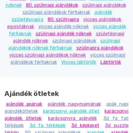
nőknek
80. szülinapi ajándékok
szülinapi ajándékok
szülinapi ajándékok férfiaknak
ajándék
születésnapra
80. szülinapra
vicces ajándékok
egoistáknak
vicces ajándék nőknek
vicces ajándék
férfiaknak
szülinapi ajándék nőknek
születésnapi
ajándék nőknek
szülinapi ajándékok
szülinapi
ajándékok nőknek férfiaknak
szülinapra ajándékok
vicces szülinapi ajándékok nőknek
vicces szülinapi
ajándékok férfiaknak
Vicces lábtörlők
Lábtörlők
Ajándék ötletek
ajándék apának
ajándék nagymamának
apák napi
ajándékötletek
karácsonyi ajándék ötlet
karácsonyi
ajándék ötletek
karácsonyra ajándék
3d fa fali
térképek
3d fa térképek
3d képkeret
3d puzzle
térkép
50. szülinapi ajándékok
ajandek
ajándék