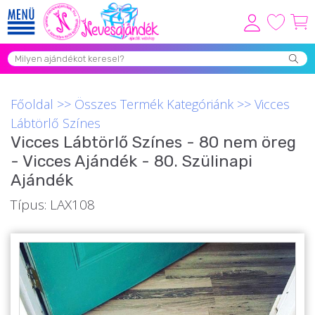
Viszonteladóknak
Újdonságok
Főoldal
>>
Összes Termék Kategóriánk
>>
Vicces
Grill Party Kellékek ❤️
Lábtörlő Színes
Vicces Lábtörlő Színes - 80 nem öreg
Egyedi Ajándékok Rendelés
- Vicces Ajándék - 80. Szülinapi
Összes Ajándék Kategória ⭐
Ajándék
Vicces Pólók
Típus: LAX108
Szerelmes Ajándékok ❤
Budapest Ajándéktárgyak
Szülinapi ajándékok