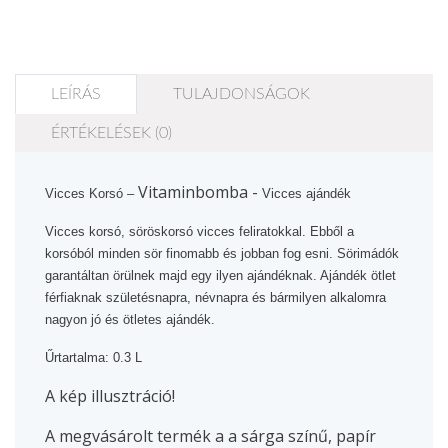
LEÍRÁS
TULAJDONSÁGOK
ÉRTÉKELÉSEK (0)
Vitaminbomba
-
Vicces Korsó –
Vicces ajándék
Vicces korsó, söröskorsó vicces feliratokkal. Ebből a
korsóból minden sör finomabb és jobban fog esni. Sörimádók
garantáltan örülnek majd egy ilyen ajándéknak. Ajándék ötlet
férfiaknak születésnapra, névnapra és bármilyen alkalomra
nagyon jó és ötletes ajándék.
Űrtartalma: 0.3 L
A kép illusztráció!
A megvásárolt termék a a sárga színű, papír