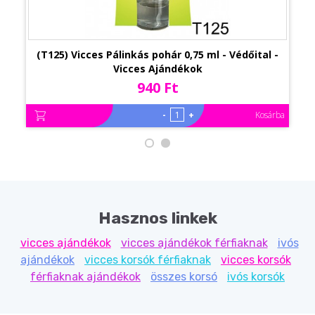
(T125) Vicces Pálinkás pohár 0,75 ml - Védőital -
Vicces Ajándékok
940 Ft
-
+
Kosárba
Hasznos linkek
vicces ajándékok
vicces ajándékok férfiaknak
ivós
ajándékok
vicces korsók férfiaknak
vicces korsók
férfiaknak ajándékok
összes korsó
ivós korsók