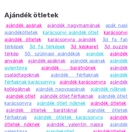
Ajándék ötletek
ajándék apának
ajándék nagymamának
apák napi
ajándékötletek
karácsonyi ajándék ötlet
karácsonyi
ajándék ötletek
karácsonyra ajándék
3d fa fali
térképek
3d fa térképek
3d képkeret
3d puzzle
térkép
50. szülinapi ajándékok
ajandek
ajándék
anyának
ajándék apáknak
ajándék apának
ajándék
avlentinra
ajándék barátnőnek
ajándék
családtagoknak
ajándék férfiaknak
ajándék
férfiaknak karácsonyra
ajándék karácsonyra
ajándék
kollégáknak
ajándék nagypapának
ajándék nőknek
ajandek otlet
ajándék ötlet férfiaknak
ajándék ötlet
karácsonyra
ajándék ötlet nőknek
ajándék ötletek
ajándék ötletek barátoknal
ajándék ötletek
férfiaknak
ajándék ötletek karácsonyra
ajándék
ötletek nőknek
ajándék valentin napra
ajándék
valentinra
ajandekotlet
ajándékötletek