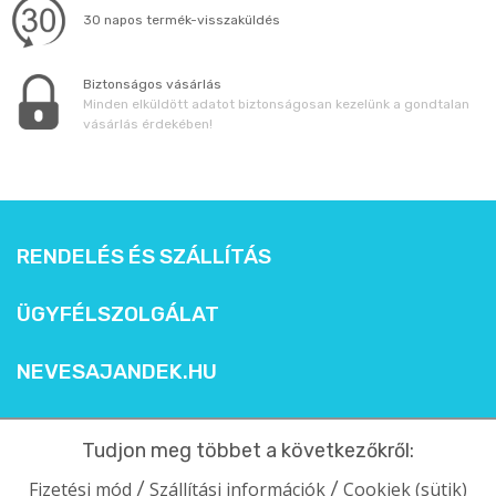
30 napos termék-visszaküldés
Biztonságos vásárlás
Minden elküldött adatot biztonságosan kezelünk a gondtalan
vásárlás érdekében!
RENDELÉS ÉS SZÁLLÍTÁS
ÜGYFÉLSZOLGÁLAT
NEVESAJANDEK.HU
Tudjon meg többet a következőkről:
Fizetési mód
Szállítási információk
Cookiek (sütik)
/
/