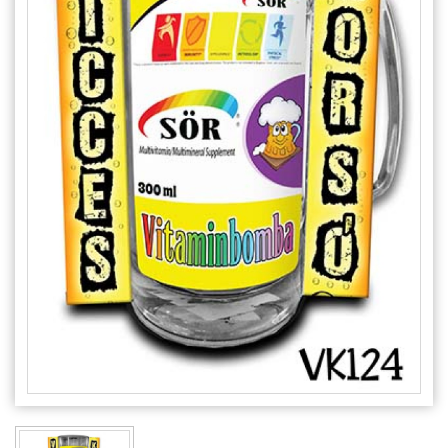
Alkalmakra
Ajándék Ötletek Férfiaknak
Ajándék Nőknek
Ajándék Gyerekeknek
Családtagoknak
Barátnak/Barátnőnek
Party kellékek
Névnapi ajándékok
Vicces ajándékok
Foglalkozás szerint
Sport/Hobbi szerint