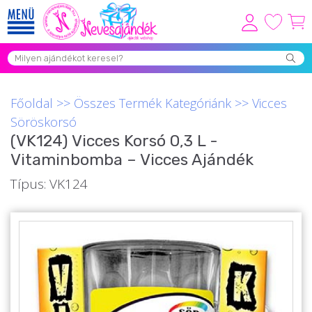
Viszonteladóknak
Újdonságok
Főoldal
>>
Összes Termék Kategóriánk
>>
Vicces
Grill Party Kellékek ❤️
Söröskorsó
(VK124) Vicces Korsó 0,3 L -
Egyedi Ajándékok Rendelés
Vitaminbomba – Vicces Ajándék
Összes Ajándék Kategória ⭐
Típus: VK124
Vicces Pólók
Szerelmes Ajándékok ❤
Budapest Ajándéktárgyak
Szülinapi ajándékok