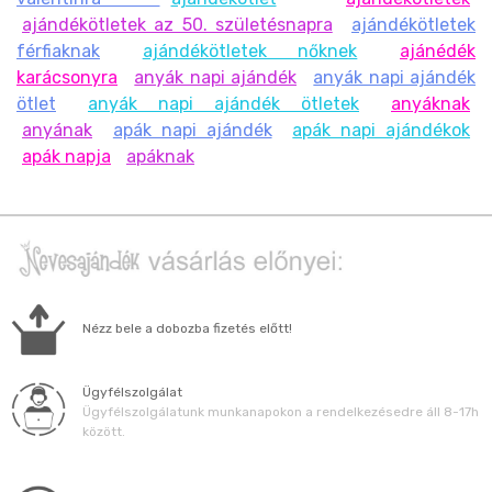
ajándékötletek az 50. születésnapra
ajándékötletek
férfiaknak
ajándékötletek nőknek
ajánédék
karácsonyra
anyák napi ajándék
anyák napi ajándék
ötlet
anyák napi ajándék ötletek
anyáknak
anyának
apák napi ajándék
apák napi ajándékok
apák napja
apáknak
Nézz bele a dobozba fizetés előtt!
Ügyfélszolgálat
Ügyfélszolgálatunk munkanapokon a rendelkezésedre áll 8-17h
között.