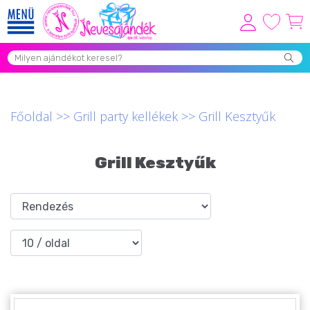
Viszonteladóknak
Újdonságok
Grill Party Kellékek ❤️
Főoldal
>>
Grill party kellékek
>>
Grill Kesztyűk
Egyedi Ajándékok Rendelés
Grill Kesztyűk
Összes Ajándék Kategória ⭐
Vicces Pólók
Szerelmes Ajándékok ❤
Budapest Ajándéktárgyak
Szülinapi ajándékok