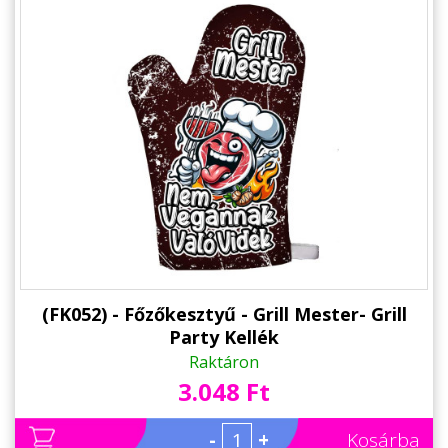
Alkalmakra
Ajándék Ötletek Férfiaknak
Ajándék Nőknek
Ajándék Gyerekeknek
Családtagoknak
Barátnak/Barátnőnek
Party kellékek
Névnapi ajándékok
(FK052) - Főzőkesztyű - Grill Mester- Grill
Party Kellék
Vicces ajándékok
Raktáron
Foglalkozás szerint
3.048 Ft
Sport/Hobbi szerint
-
+
Kosárba