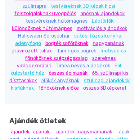
szülinapra
testvéreknek 3D képek kicsi
felszolgálóknak üvegpólók
apósnak ajándékok
testvéreknek hűtőmágnes
Lábtörlők
különcöknek hűtőmágnes
motivációs ajándékok
Halloween Söröspohár
sütés-főzés konyhai
edényfogó
bögrék sofőröknek
nagypapának
gravírozott tollak
flamingós bögrék
motivációs
főnököknek szépségszalag
szerelmes
virágdekoráció
Tímea neves ajándékok
Fali
kulcstartó ház
összes áolmzsák
65. szülinapi kis
dísztasakok
előkék anyáknak
szülinapi ajándékok
kisfiúknak
főnököknek előke
összes 3Dképkeret
Ajándék ötletek
ajándék apának
ajándék nagymamának
apák