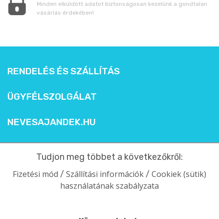
Minden elküldött adatot biztonságosan kezelünk a gondtalan
vásárlás érdekében!
RENDELÉS ÉS SZÁLLÍTÁS
ÜGYFÉLSZOLGÁLAT
NEVESAJANDEK.HU
Tudjon meg többet a következőkről:
Fizetési mód
Szállítási információk
Cookiek (sütik)
/
/
használatának szabályzata