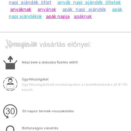
napi ajándék ötlet
anyák napi ajándék ötletek
anyáknak
anyának
apák napi ajándék
apák
napi ajándékok
apák napja
apáknak
Nézz bele a dobozba fizetés előtt!
Ügyfélszolgálat
Ügyfélszolgálatunk munkanapokon a rendelkezésedre áll 8-17h
között.
30 napos termék-visszaküldés
Biztonságos vásárlás