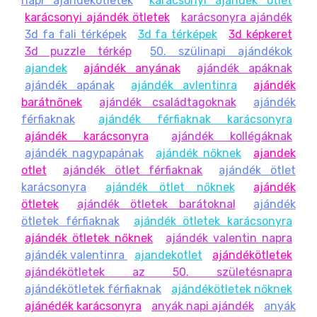
napi ajándékötletek
karácsonyi ajándék ötlet
karácsonyi ajándék ötletek
karácsonyra ajándék
3d fa fali térképek
3d fa térképek
3d képkeret
3d puzzle térkép
50. szülinapi ajándékok
ajandek
ajándék anyának
ajándék apáknak
ajándék apának
ajándék avlentinra
ajándék
barátnőnek
ajándék családtagoknak
ajándék
férfiaknak
ajándék férfiaknak karácsonyra
ajándék karácsonyra
ajándék kollégáknak
ajándék nagypapának
ajándék nőknek
ajandek
otlet
ajándék ötlet férfiaknak
ajándék ötlet
karácsonyra
ajándék ötlet nőknek
ajándék
ötletek
ajándék ötletek barátoknal
ajándék
ötletek férfiaknak
ajándék ötletek karácsonyra
ajándék ötletek nőknek
ajándék valentin napra
ajándék valentinra
ajandekotlet
ajándékötletek
ajándékötletek az 50. születésnapra
ajándékötletek férfiaknak
ajándékötletek nőknek
ajánédék karácsonyra
anyák napi ajándék
anyák