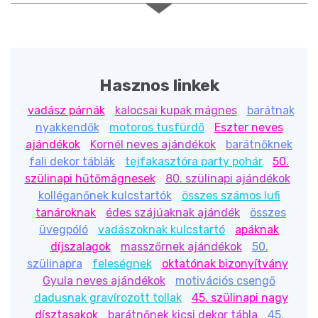
Hasznos linkek
vadász párnák
kalocsai kupak mágnes
barátnak
nyakkendők
motoros tusfürdő
Eszter neves
ajándékok
Kornél neves ajándékok
barátnőknek
fali dekor táblák
tejfakasztóra party pohár
50.
szülinapi hűtőmágnesek
80. szülinapi ajándékok
kolléganőnek kulcstartók
összes számos lufi
tanároknak
édes szájúaknak ajándék
összes
üvegpóló
vadászoknak kulcstartó
apáknak
díjszalagok
masszőrnek ajándékok
50.
szülinapra
feleségnek
oktatónak bizonyítvány
Gyula neves ajándékok
motivációs csengő
dadusnak gravírozott tollak
45. szülinapi nagy
dísztasakok
barátnőnek kicsi dekor tábla
45.