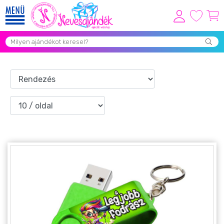
Viszonteladóknak
Újdonságok
Grill Party Kellékek ❤️
Egyedi Ajándékok Rendelés
Összes Ajándék Kategória ⭐
Vicces Pólók
Szerelmes Ajándékok ❤
Budapest Ajándéktárgyak
Szülinapi ajándékok