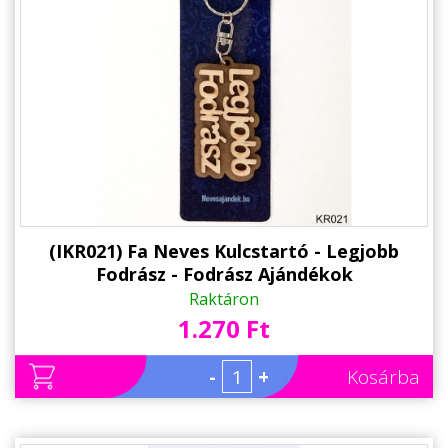
Állatos ajándéktárgyak
(IKR021) Fa Neves Kulcstartó - Legjobb
Fodrász - Fodrász Ajándékok
Raktáron
1.270 Ft
-
+
Kosárba