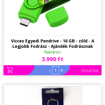
Alkalmakra
Ajándék Ötletek Férfiaknak
Ajándék Nőknek
Ajándék Gyerekeknek
Családtagoknak
Vicces Egyedi Pendrive - 16 GB - zöld - A
Legjobb Fodrász - Ajándék Fodrásznak
Barátnak/Barátnőnek
Raktáron
3.990 Ft
Party kellékek
Névnapi ajándékok
-
+
Kosárba
Vicces ajándékok
Foglalkozás szerint
Sport/Hobbi szerint