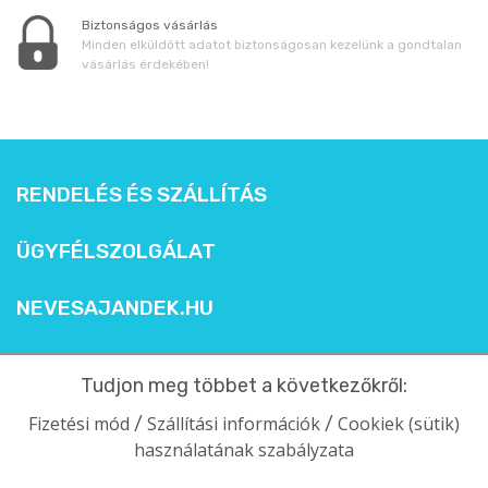
Biztonságos vásárlás
Minden elküldött adatot biztonságosan kezelünk a gondtalan
vásárlás érdekében!
RENDELÉS ÉS SZÁLLÍTÁS
ÜGYFÉLSZOLGÁLAT
NEVESAJANDEK.HU
Tudjon meg többet a következőkről:
Fizetési mód
Szállítási információk
Cookiek (sütik)
/
/
használatának szabályzata