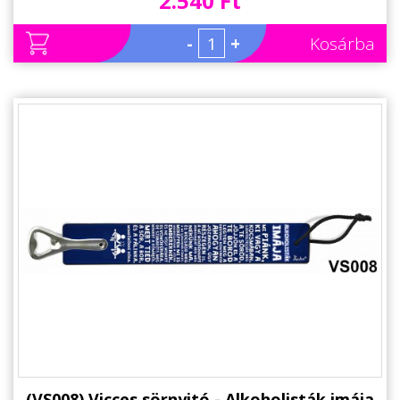
2.540 Ft
-
+
Kosárba
(VS008) Vicces sörnyitó - Alkoholisták imája