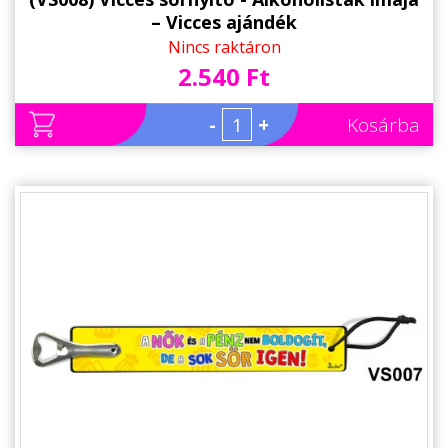
– Vicces ajándék
Nincs raktáron
2.540 Ft
-
+
Kosárba