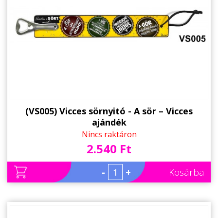
(VS005) Vicces sörnyitó - A sör – Vicces
ajándék
Nincs raktáron
2.540 Ft
-
+
Kosárba