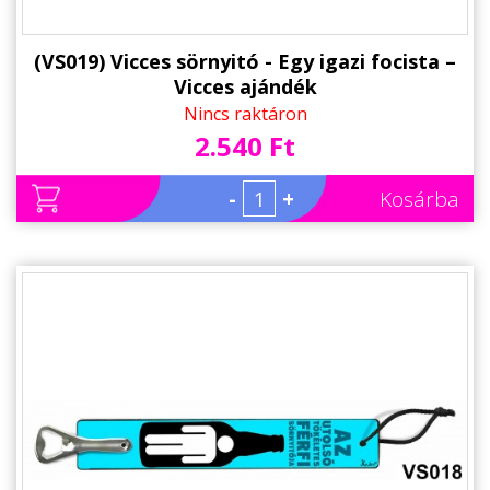
(VS019) Vicces sörnyitó - Egy igazi focista –
Vicces ajándék
Nincs raktáron
2.540 Ft
-
+
Kosárba