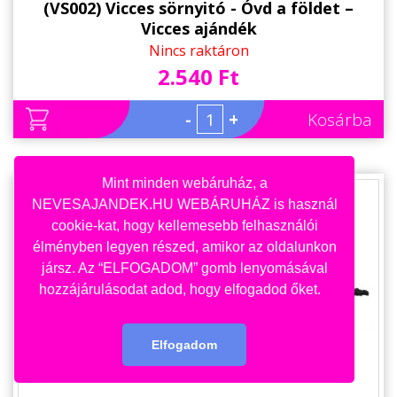
(VS002) Vicces sörnyitó - Óvd a földet –
Vicces ajándék
Nincs raktáron
2.540 Ft
-
+
Kosárba
Mint minden webáruház, a
NEVESAJANDEK.HU WEBÁRUHÁZ is használ
cookie-kat, hogy kellemesebb felhasználói
élményben legyen részed, amikor az oldalunkon
jársz. Az “ELFOGADOM” gomb lenyomásával
hozzájárulásodat adod, hogy elfogadod őket.
Elfogadom