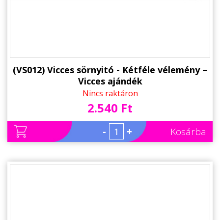
(VS012) Vicces sörnyitó - Kétféle vélemény –
Vicces ajándék
Nincs raktáron
2.540 Ft
-
+
Kosárba