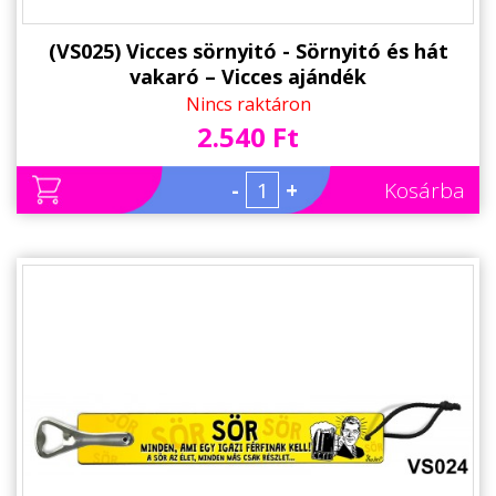
(VS025) Vicces sörnyitó - Sörnyitó és hát
vakaró – Vicces ajándék
Nincs raktáron
2.540 Ft
-
+
Kosárba