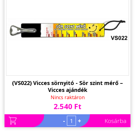
(VS022) Vicces sörnyitó - Sör szint mérő –
Vicces ajándék
Nincs raktáron
2.540 Ft
-
+
Kosárba