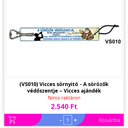
(VS010) Vicces sörnyitó - A sörözők
védőszentje – Vicces ajándék
Nincs raktáron
2.540 Ft
-
+
Kosárba