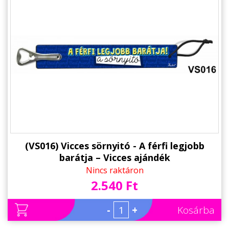
(VS016) Vicces sörnyitó - A férfi legjobb
barátja – Vicces ajándék
Nincs raktáron
2.540 Ft
-
+
Kosárba