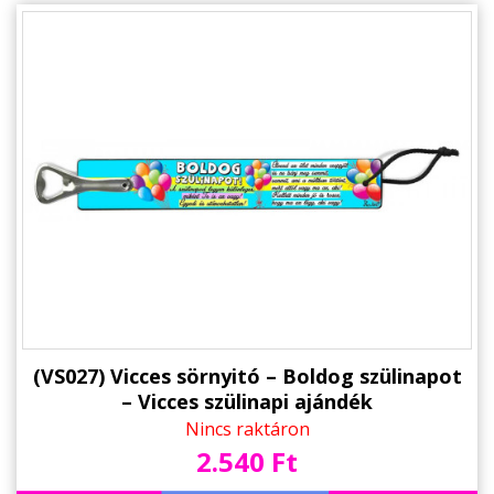
Alkalmakra
Ajándék Ötletek Férfiaknak
Ajándék Nőknek
Ajándék Gyerekeknek
Családtagoknak
Barátnak/Barátnőnek
Party kellékek
Névnapi ajándékok
Vicces ajándékok
(VS027) Vicces sörnyitó – Boldog szülinapot
– Vicces szülinapi ajándék
Foglalkozás szerint
Nincs raktáron
2.540 Ft
Sport/Hobbi szerint