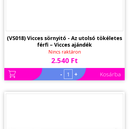
(VS018) Vicces sörnyitó - Az utolsó tökéletes
férfi – Vicces ajándék
Nincs raktáron
2.540 Ft
-
+
Kosárba