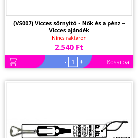
(VS007) Vicces sörnyitó - Nők és a pénz –
Vicces ajándék
Nincs raktáron
2.540 Ft
-
+
Kosárba