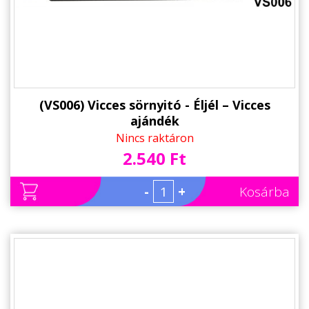
(VS006) Vicces sörnyitó - Éljél – Vicces
ajándék
Nincs raktáron
2.540 Ft
-
+
Kosárba