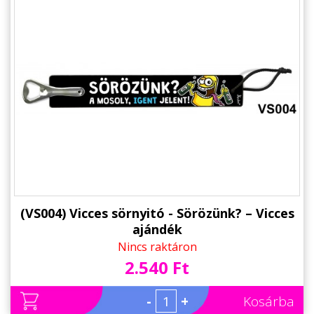
(VS004) Vicces sörnyitó - Sörözünk? – Vicces
ajándék
Nincs raktáron
2.540 Ft
-
+
Kosárba