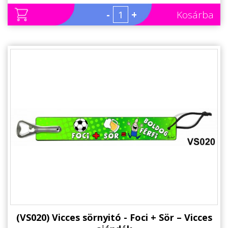
-
+
Kosárba
(VS020) Vicces sörnyitó - Foci + Sör – Vicces