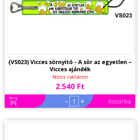
(VS023) Vicces sörnyitó - A sör az egyetlen –
Vicces ajándék
Nincs raktáron
2.540 Ft
-
+
Kosárba