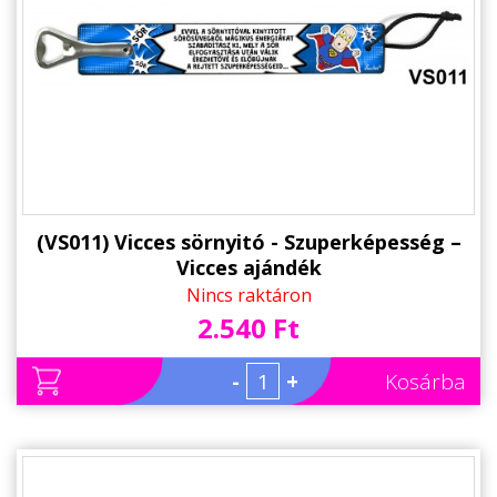
(VS011) Vicces sörnyitó - Szuperképesség –
Vicces ajándék
Nincs raktáron
2.540 Ft
-
+
Kosárba