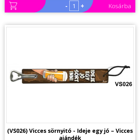
Állatos ajándéktárgyak
-
+
Kosárba
(VS026) Vicces sörnyitó - Ideje egy jó – Vicces
ajándék