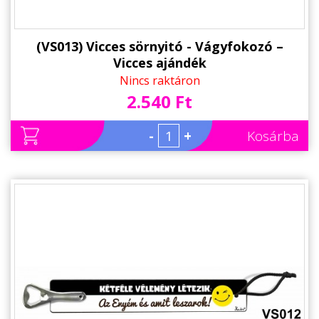
(VS013) Vicces sörnyitó - Vágyfokozó –
Vicces ajándék
Nincs raktáron
2.540 Ft
-
+
Kosárba