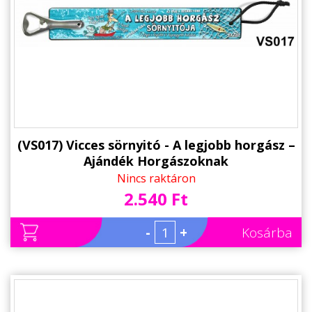
(VS017) Vicces sörnyitó - A legjobb horgász –
Ajándék Horgászoknak
Nincs raktáron
2.540 Ft
-
+
Kosárba