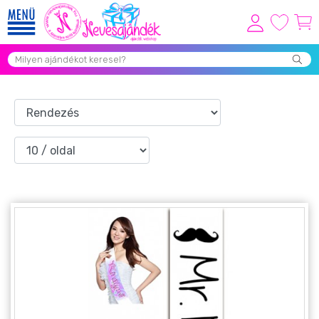
Viszonteladóknak
Újdonságok
Grill Party Kellékek ❤️
Egyedi Ajándékok Rendelés
Összes Ajándék Kategória ⭐
Vicces Pólók
Szerelmes Ajándékok ❤
Budapest Ajándéktárgyak
Szülinapi ajándékok