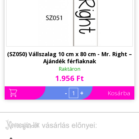
Alkalmakra
Ajándék Ötletek Férfiaknak
Ajándék Nőknek
Ajándék Gyerekeknek
Családtagoknak
(SZ050) Vállszalag 10 cm x 80 cm - Mr. Right –
Ajándék férfiaknak
Barátnak/Barátnőnek
Raktáron
1.956 Ft
Party kellékek
Névnapi ajándékok
-
+
Kosárba
Vicces ajándékok
Foglalkozás szerint
Sport/Hobbi szerint