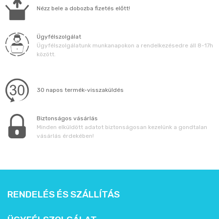
Állatos ajándéktárgyak
Nézz bele a dobozba fizetés előtt!
Ügyfélszolgálat
Ügyfélszolgálatunk munkanapokon a rendelkezésedre áll 8-17h
között.
30 napos termék-visszaküldés
Biztonságos vásárlás
Minden elküldött adatot biztonságosan kezelünk a gondtalan
vásárlás érdekében!
RENDELÉS ÉS SZÁLLÍTÁS