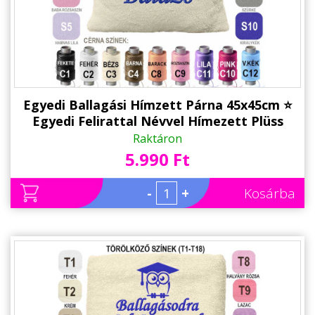
Egyedi Ballagási Hímzett Párna 45x45cm ⭐
Egyedi Felirattal Névvel Hímezett Plüss
Párna - Egyedi Ballagási Ajándék
Raktáron
5.990 Ft
-
+
Kosárba