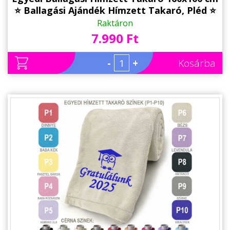
⭐ Ballagási Ajándék Hímzett Takaró, Pléd ⭐
Ajándék Ballagásra
Raktáron
7.990 Ft
-
+
Kosárba