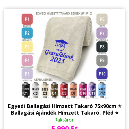
Alkalmakra
Ajándék Ötletek Férfiaknak
Ajándék Nőknek
Ajándék Gyerekeknek
Családtagoknak
Barátnak/Barátnőnek
Party kellékek
Névnapi ajándékok
Vicces ajándékok
Egyedi Ballagási Hímzett Takaró 75x90cm ⭐
Foglalkozás szerint
Ballagási Ajándék Hímzett Takaró, Pléd ⭐
Ajándék Ballagásra
Raktáron
Sport/Hobbi szerint
5.990 Ft