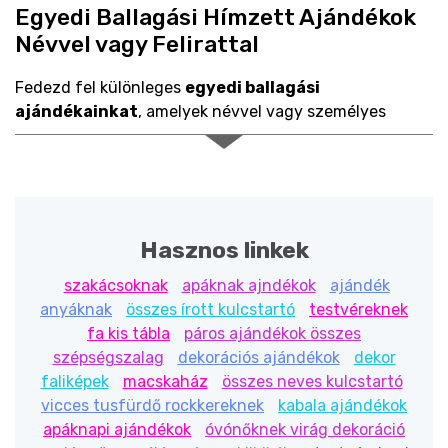
Egyedi Ballagási Hímzett Ajándékok
Névvel vagy Felirattal
Fedezd fel különleges
egyedi ballagási
ajándékainkat
, amelyek névvel vagy személyes
felirattal hímzéssel rendelhetők! Legyen szó
ballagásról vagy pedagógusnapról – nálunk olyan
ajándékokat találsz, amelyek
örök emléket
jelentenek.
🎁 Tökéletes ajándék ballagás alkalomára:
Hasznos linkek
Hímzett törölközők
– praktikus és elegáns
szakácsoknak
apáknak ajndékok
ajándék
választás
anyáknak
összes írott kulcstartó
testvéreknek
Plüss párnák névvel
– pihe-puha, ölelni való
fa kis tábla
páros ajándékok összes
meglepetés
szépségszalag
dekorációs ajándékok
dekor
Takarók személyre szabva
– meghitt, egyedi
faliképek
macskaház
összes neves kulcstartó
ajándék kicsiknek és nagyoknak
vicces tusfürdő rockkereknek
kabala ajándékok
apáknapi ajándékok
óvónőknek virág dekoráció
🧵 Miért válassz hímzett ajándékot?