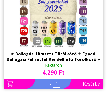
⭐ Ballagási Hímzett Törölköző ⭐ Egyedi
Ballagási Felirattal Rendelhető Törölköző ⭐
Ajándék Ballagásra
Raktáron
4.290 Ft
-
+
Kosárba