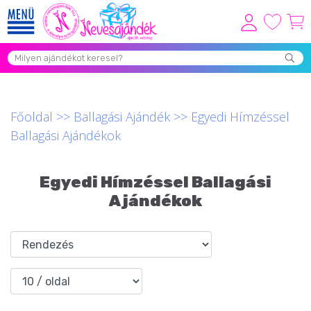
Viszonteladóknak
Újdonságok
Grill Party Kellékek ❤️
Főoldal
>>
Ballagási Ajándék
>>
Egyedi Hímzéssel
Ballagási Ajándékok
Egyedi Ajándékok Rendelés
Összes Ajándék Kategória ⭐
Egyedi Hímzéssel Ballagási
Vicces Pólók
Ajándékok
Szerelmes Ajándékok ❤
Budapest Ajándéktárgyak
Szülinapi ajándékok