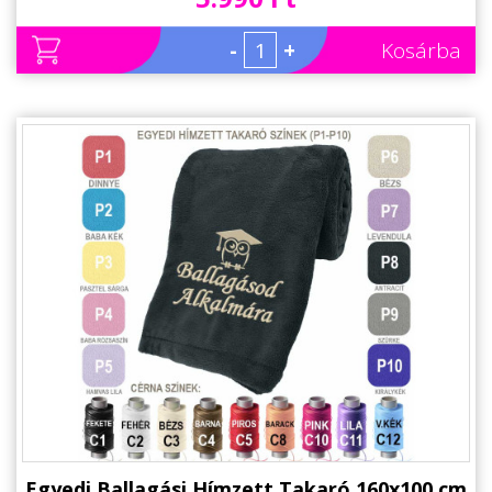
Állatos ajándéktárgyak
-
+
Kosárba
Egyedi Ballagási Hímzett Takaró 160x100 cm