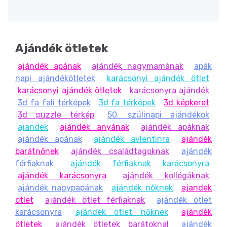
szóló törölköző, szeretettel hímzett plüss párna vagy
meleg takaró!
Ajándék ötletek
ajándék apának
ajándék nagymamának
apák
napi ajándékötletek
karácsonyi ajándék ötlet
karácsonyi ajándék ötletek
karácsonyra ajándék
3d fa fali térképek
3d fa térképek
3d képkeret
3d puzzle térkép
50. szülinapi ajándékok
ajandek
ajándék anyának
ajándék apáknak
ajándék apának
ajándék avlentinra
ajándék
barátnőnek
ajándék családtagoknak
ajándék
férfiaknak
ajándék férfiaknak karácsonyra
ajándék karácsonyra
ajándék kollégáknak
ajándék nagypapának
ajándék nőknek
ajandek
otlet
ajándék ötlet férfiaknak
ajándék ötlet
karácsonyra
ajándék ötlet nőknek
ajándék
ötletek
ajándék ötletek barátoknal
ajándék