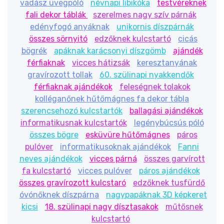
vadász üvegpóló
névnapi libikóka
testvéreknek
Mert minden darab
egyedileg készül
el, saját
fali dekor táblák
szerelmes nagy szív párnák
választás szerint! Megadhatod a nevet, dátumot vagy
edényfogó anyáknak
unikornis díszpárnák
egy kedves üzenetet, így valóban személyessé és
összes sörnyitó
edzőknek kulcstartó
cicás
emlékezetessé válik az ajándék.
bögrék
apáknak karácsonyi díszgömb
ajándék
férfiaknak
vicces hátizsák
keresztanyának
🎨 Széles színválaszték:
gravírozott tollak
60. szülinapi nyakkendők
Válaszd ki a
számodra tökéletes színt
többféle
férfiaknak ajándékok
feleségnek tolakok
törölköző-, párna- vagy takaró szín közül, valamint
kolléganőnek hűtőmágnes fa dekor tábla
számos hímzőcérna árnyalatból, hogy harmonikus és
szerencsehozó kulcstartók
ballagási ajándékok
stílusos legyen a végeredmény.
informatikusnak kulcstartók
legénybúcsús póló
összes bögre
esküvüre hűtőmágnes
páros
✔️ Kiváló minőség, igényes kidolgozás:
pulóver
informatikusoknak ajándékok
Fanni
Termékeink 100% pamutból vagy puha plüss anyagból
neves ajándékok
vicces párná
összes garvírott
készülnek, kiváló nedvszívó és tartós tulajdonságokkal,
fa kulcstartó
vicces pulóver
páros ajándékok
gépben moshatók
, és a hímzés sokáig megőrzi
összes gravírozott kulcstaró
edzőknek tusfürdő
szépségét.
óvónőknek díszpárna
nagypapáknak 3D képkeret
kicsi
18. szülinapi nagy dísztasakok
műtősnek
Rendeld meg most az egyedi hímzett ajándékot
,
kulcstartó
amellyel garantáltan örömet szerzel – legyen az névre