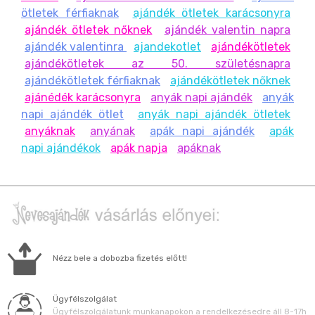
ötletek férfiaknak
ajándék ötletek karácsonyra
ajándék ötletek nőknek
ajándék valentin napra
ajándék valentinra
ajandekotlet
ajándékötletek
ajándékötletek az 50. születésnapra
ajándékötletek férfiaknak
ajándékötletek nőknek
ajánédék karácsonyra
anyák napi ajándék
anyák
napi ajándék ötlet
anyák napi ajándék ötletek
anyáknak
anyának
apák napi ajándék
apák
napi ajándékok
apák napja
apáknak
Nézz bele a dobozba fizetés előtt!
Ügyfélszolgálat
Ügyfélszolgálatunk munkanapokon a rendelkezésedre áll 8-17h