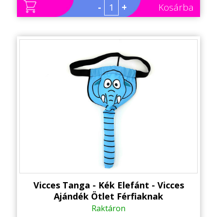
-
+
Kosárba
Sport/Hobbi szerint
Állatos ajándéktárgyak
Vicces Tanga - Kék Elefánt - Vicces
Ajándék Ötlet Férfiaknak
Raktáron