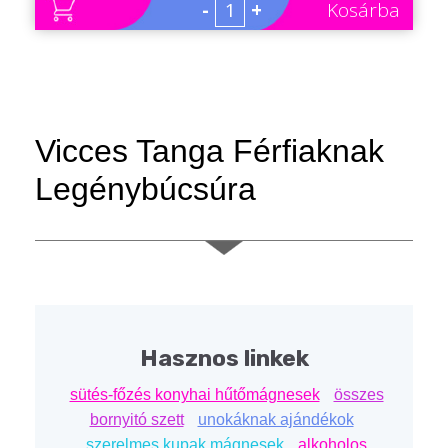
-
+
Kosárba
Vicces Tanga Férfiaknak
Legénybúcsúra
Ismerd meg a Vicces Tangát Férfiaknak, a tökéletes
választást a legénybúcsúk meghökkentő és vicces
pillanataihoz. Ez a különleges tanga nemcsak
mókás, de garantáltan emlékezetessé teszi az
eseményt.
Hasznos linkek
Főbb Jellemzők:
sütés-főzés konyhai hűtőmágnesek
összes
bornyitó szett
unokáknak ajándékok
Vicces állatfigurákkal díszített tanga.
szerelmes kupak mágnesek
alkoholos