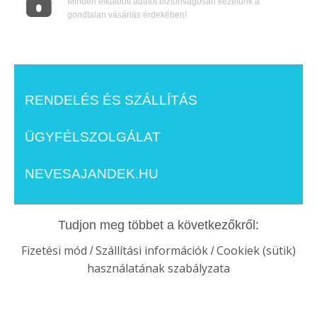
Minden elküldött adatot biztonságosan kezelünk a
gondtalan vásárlás érdekében!
RENDELÉS ÉS SZÁLLÍTÁS
ÜGYFÉLSZOLGÁLAT
NEVESAJANDEK.HU
Tudjon meg többet a következőkről:
Fizetési mód
Szállítási információk
Cookiek (sütik)
/
/
használatának szabályzata