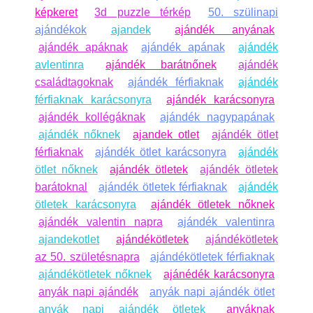
képkeret
3d puzzle térkép
50. szülinapi
ajándékok
ajandek
ajándék anyának
ajándék apáknak
ajándék apának
ajándék
avlentinra
ajándék barátnőnek
ajándék
családtagoknak
ajándék férfiaknak
ajándék
férfiaknak karácsonyra
ajándék karácsonyra
ajándék kollégáknak
ajándék nagypapának
ajándék nőknek
ajandek otlet
ajándék ötlet
férfiaknak
ajándék ötlet karácsonyra
ajándék
ötlet nőknek
ajándék ötletek
ajándék ötletek
barátoknal
ajándék ötletek férfiaknak
ajándék
ötletek karácsonyra
ajándék ötletek nőknek
ajándék valentin napra
ajándék valentinra
ajandekotlet
ajándékötletek
ajándékötletek
az 50. születésnapra
ajándékötletek férfiaknak
ajándékötletek nőknek
ajánédék karácsonyra
anyák napi ajándék
anyák napi ajándék ötlet
anyák napi ajándék ötletek
anyáknak