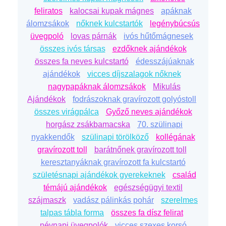
Kiváló minőségű anyagok és kényelmes
feliratos
kalocsai kupak mágnes
apáknak
viselet.
álomzsákok
nőknek kulcstartók
legénybúcsús
Ideális választás legénybúcsúra vagy vicces
üvegpoló
lovas párnák
ivós hűtőmágnesek
ajándéknak.
összes ivós társas
ezdőknek ajándékok
Mókás és Emlékezetes
összes fa neves kulcstartó
édesszájúaknak
ajándékok
vicces díjszalagok nőknek
A Vicces Tanga nemcsak különleges designjával
nagypapáknak álomzsákok
Mikulás
hozzájárul a jókedvhez, hanem kényelmes
Ajándékok
fodrászoknak gravírozott golyóstoll
viseletével is biztosítja a vidám hangulatot. Legyen
összes virágpálca
Győző neves ajándékok
szó bármilyen mókás alkalmazásról, ez a tanga
horgász zsákbamacska
70. szülinapi
garantáltan emlékezetessé teszi a pillanatot.
nyakkendők
szülinapi törölköző
kollégának
gravírozott toll
barátnőnek gravírozott toll
Fontos Megjegyzés:
Ha szeretnéd feldobni a
keresztanyáknak gravírozott fa kulcstartó
legénybúcsút vagy csak egy mókás ajándékot
születésnapi ajándékok gyerekeknek
család
keresel, a Vicces Tanga Férfiaknak a tökéletes
témájú ajándékok
egészségügyi textil
választás. Rendeld meg most és készülj a nevetésre!
szájmaszk
vadász pálinkás pohár
szerelmes
talpas tábla forma
összes fa dísz felirat
névnapi üvegpolók
vicces szexes korsó