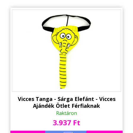
Alkalmakra
Ajándék Ötletek Férfiaknak
Ajándék Nőknek
Ajándék Gyerekeknek
Családtagoknak
Barátnak/Barátnőnek
Party kellékek
Névnapi ajándékok
Vicces Tanga - Sárga Elefánt - Vicces
Ajándék Ötlet Férfiaknak
Vicces ajándékok
Raktáron
3.937 Ft
Foglalkozás szerint