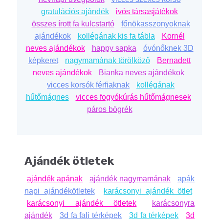
gratulációs ajándék
ivós társasjátékok
összes írott fa kulcstartó
főnökasszonyoknak
ajándékok
kollégának kis fa tábla
Kornél
neves ajándékok
happy sapka
óvónőknek 3D
képkeret
nagymamának törölköző
Bernadett
neves ajándékok
Bianka neves ajándékok
vicces korsók férfiaknak
kollégának
hűtőmágnes
vicces fogyókúrás hűtőmágnesek
páros bögrék
Ajándék ötletek
ajándék apának
ajándék nagymamának
apák
napi ajándékötletek
karácsonyi ajándék ötlet
karácsonyi ajándék ötletek
karácsonyra
ajándék
3d fa fali térképek
3d fa térképek
3d