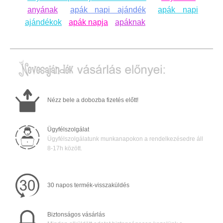
anyának
apák napi ajándék
apák napi
ajándékok
apák napja
apáknak
Nézz bele a dobozba fizetés előtt!
Ügyfélszolgálat
Ügyfélszolgálatunk munkanapokon a rendelkezésedre áll
8-17h között.
30 napos termék-visszaküldés
Biztonságos vásárlás